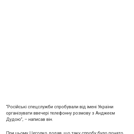
“Російські спецслужби спробували від імені України
організувати ввечері телефонну розмову з Анджеєм
Дудою”, – написав він.
При цьому Цеголко додав, що таку спробу було почато