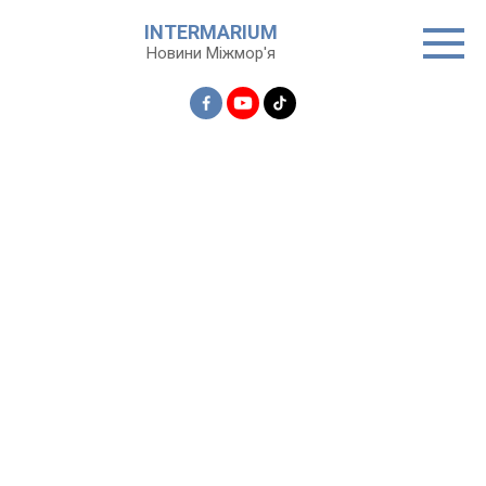
Перейти
INTERMARIUM
до
Новини Міжмор'я
вмісту