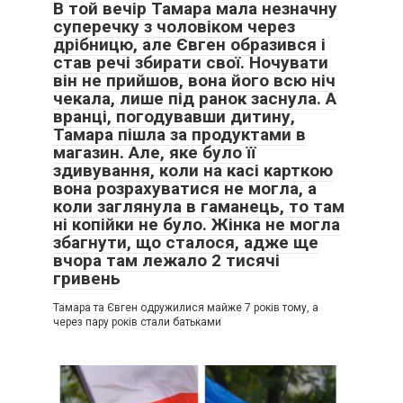
В той вечір Тамара мала незначну
суперечку з чоловіком через
дрібницю, але Євген образився і
став речі збирати свої. Ночувати
він не прийшов, вона його всю ніч
чекала, лише під ранок заснула. А
вранці, погодувавши дитину,
Тамара пішла за продуктами в
магазин. Але, яке було її
здивування, коли на касі карткою
вона розрахуватися не могла, а
коли заглянула в гаманець, то там
ні копійки не було. Жінка не могла
збагнути, що сталося, адже ще
вчора там лежало 2 тисячі
гривень
Тамара та Євген одружилися майже 7 років тому, а
через пару років стали батьками