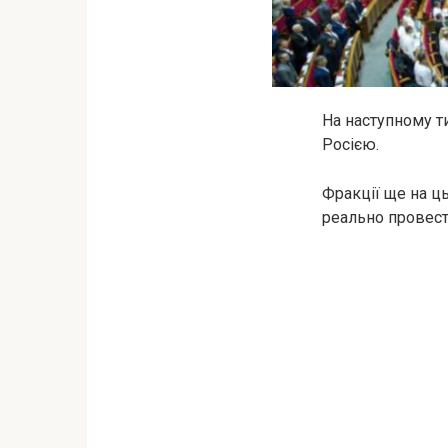
На наступному т
Росією.
Фракції ще на ць
реально провест