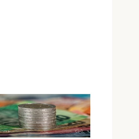
ітика
0