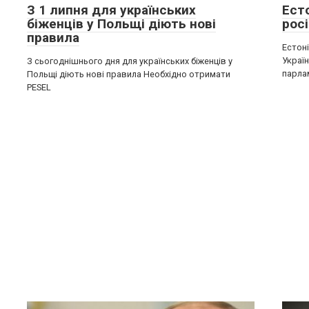
З 1 липня для українських
Ест
біженців у Польщі діють нові
росі
правила
Естон
Україн
З сьогоднішнього дня для українських біженців у
парла
Польщі діють нові правила Необхідно отримати
PESEL