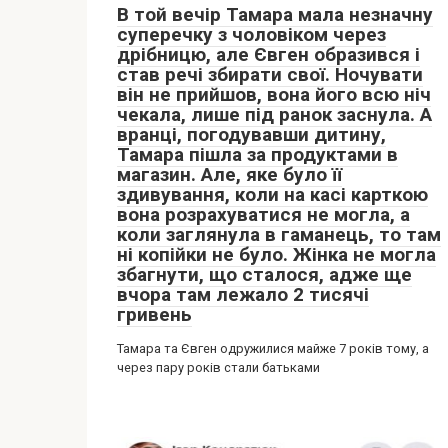
В той вечір Тамара мала незначну
суперечку з чоловіком через
дрібницю, але Євген образився і
став речі збирати свої. Ночувати
він не прийшов, вона його всю ніч
чекала, лише під ранок заснула. А
вранці, погодувавши дитину,
Тамара пішла за продуктами в
магазин. Але, яке було її
здивування, коли на касі карткою
вона розрахуватися не могла, а
коли заглянула в гаманець, то там
ні копійки не було. Жінка не могла
збагнути, що сталося, адже ще
вчора там лежало 2 тисячі
гривень
Тамара та Євген одружилися майже 7 років тому, а
через пару років стали батьками