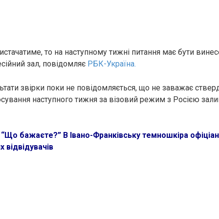
вистачатиме, то на наступному тижні питання має бути винес
есійний зал, повідомляє
РБК-Україна.
ьтати звірки поки не повідомляється, що не заважає ствер
осування наступного тижня за візовий режим з Росією зал
:
“Що бажаєте?” В Івано-Франківську темношкіра офіціан
 відвідувачів