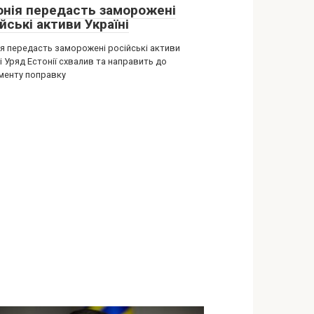
онія передасть заморожені
йські активи Україні
ія передасть заморожені російські активи
і Уряд Естонії схвалив та направить до
менту поправку