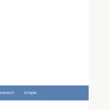
хнології
Історія