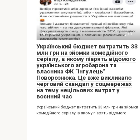
Політика
0
Український бюджет витратить 33
млн грн на зйомки комедійного
серіалу, в якому піарять відомого
українського агробарона та
власника ФК “Інгулець”
Поворознюка. Це вже викликало
черговий скандал у соцмережах
на тему нецільових витрат у
воєнний час
Український бюджет витратить 33 млн грн на зйомки
комедійного серіалу, в якому піарять відомого