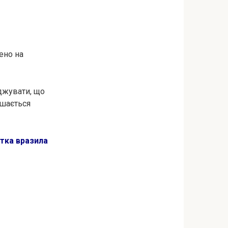
ено на
джувати, що
ишається
тка вразила