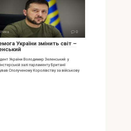
ітика
0
мога України змінить світ –
енський
дент України Володимир Зеленський у
нстерській залі парламенту Британії
ував Сполученому Королівству за військову