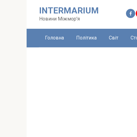
Перейти
INTERMARIUM
до
вмісту
Новини Міжмор'я
Головна
Політика
Світ
Ст