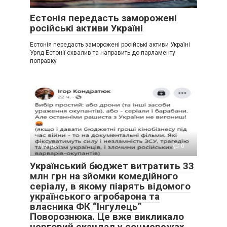
Естонія передасть заморожені
російські активи Україні
Естонія передасть заморожені російські активи Україні
Уряд Естонії схвалив та направить до парламенту
поправку
Політика
0
Український бюджет витратить 33
млн грн на зйомки комедійного
серіалу, в якому піарять відомого
українського агробарона та
власника ФК “Інгулець”
Поворознюка. Це вже викликало
черговий скандал у соцмережах