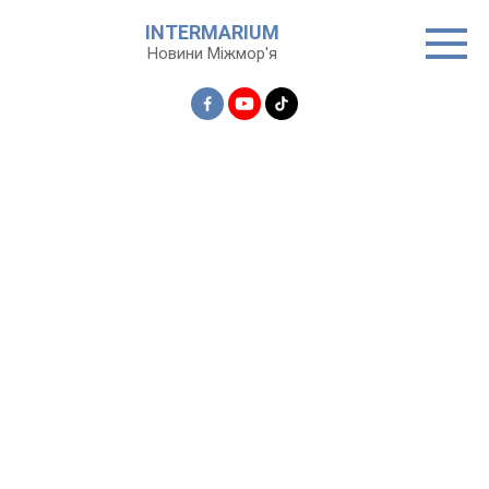
Перейти
INTERMARIUM
до
Новини Міжмор'я
вмісту