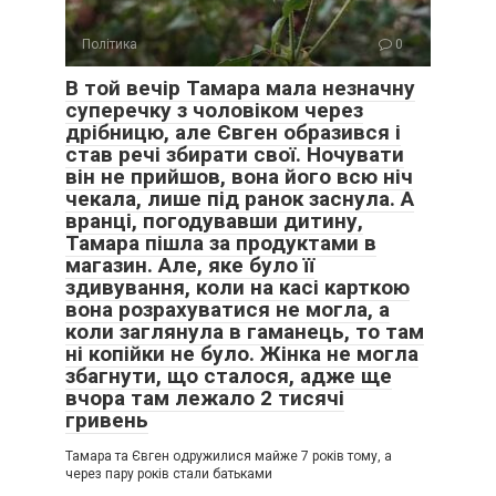
Політика
0
В той вечір Тамара мала незначну
суперечку з чоловіком через
дрібницю, але Євген образився і
став речі збирати свої. Ночувати
він не прийшов, вона його всю ніч
чекала, лише під ранок заснула. А
вранці, погодувавши дитину,
Тамара пішла за продуктами в
магазин. Але, яке було її
здивування, коли на касі карткою
вона розрахуватися не могла, а
коли заглянула в гаманець, то там
ні копійки не було. Жінка не могла
збагнути, що сталося, адже ще
вчора там лежало 2 тисячі
гривень
Тамара та Євген одружилися майже 7 років тому, а
через пару років стали батьками