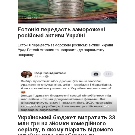
Політика
0
Естонія передасть заморожені
російські активи Україні
Естонія передасть заморожені російські активи Україні
Уряд Естонії схвалив та направить до парламенту
поправку
Політика
0
Український бюджет витратить 33
млн грн на зйомки комедійного
серіалу, в якому піарять відомого