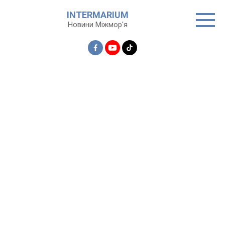
Перейти
INTERMARIUM
до
Новини Міжмор'я
вмісту