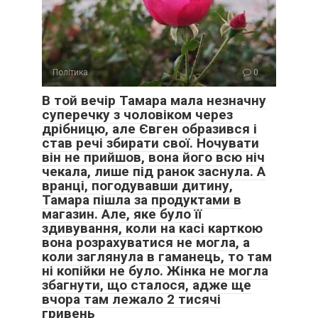
Політика
0
В той вечір Тамара мала незначну
суперечку з чоловіком через
дрібницю, але Євген образився і
став речі збирати свої. Ночувати
він не прийшов, вона його всю ніч
чекала, лише під ранок заснула. А
вранці, погодувавши дитину,
Тамара пішла за продуктами в
магазин. Але, яке було її
здивування, коли на касі карткою
вона розрахуватися не могла, а
коли заглянула в гаманець, то там
ні копійки не було. Жінка не могла
збагнути, що сталося, адже ще
вчора там лежало 2 тисячі
гривень