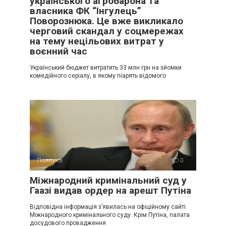
українського агробарона та
власника ФК “Інгулець”
Поворознюка. Це вже викликало
черговий скандал у соцмережах
на тему нецільових витрат у
воєнний час
Український бюджет витратить 33 млн грн на зйомки
комедійного серіалу, в якому піарять відомого
Політика
0
Міжнародний кримінальний суд у
Гаазі видав ордер на арешт Путіна
Відповідна інформація з’явилась на офіційному сайті
Міжнародного кримінального суду. Крім Путіна, палата
досудового провадження