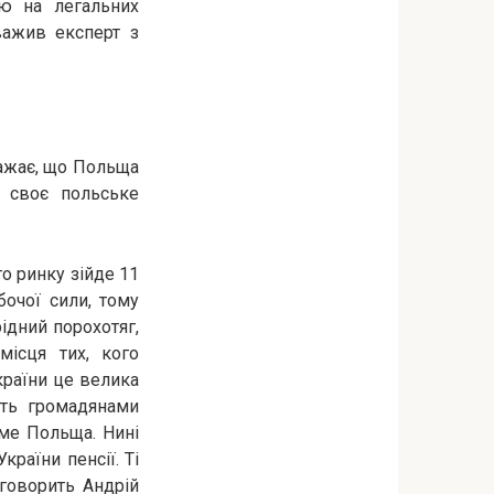
ю на легальних
важив експерт з
ажає, що Польща
ь своє польське
о ринку зійде 11
бочої сили, тому
рідний порохотяг,
місця тих, кого
країни це велика
уть громадянами
име Польща. Нині
країни пенсії. Ті
 говорить Андрій