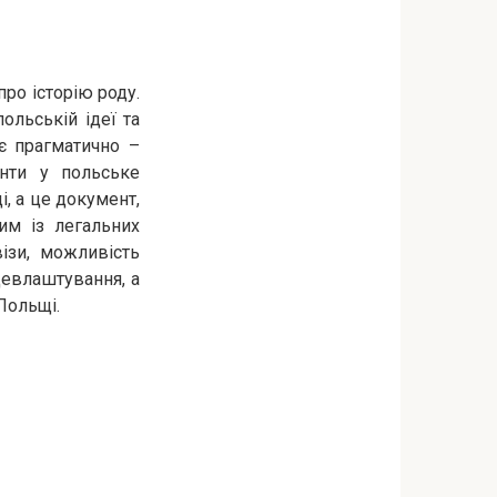
ро історію роду.
ольській ідеї та
є прагматично –
енти у польське
і, а це документ,
им із легальних
ізи, можливість
цевлаштування, а
Польщі.