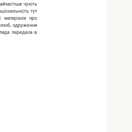
найчастіше чують
ціональність тут
і матеріали про
 шлюб, одруження
влада передала в