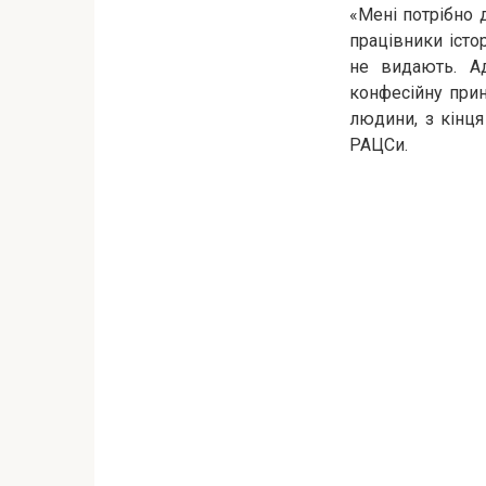
«Мені потрібно 
працівники істо
не видають. Ад
конфесійну прин
людини, з кінця
РАЦСи.