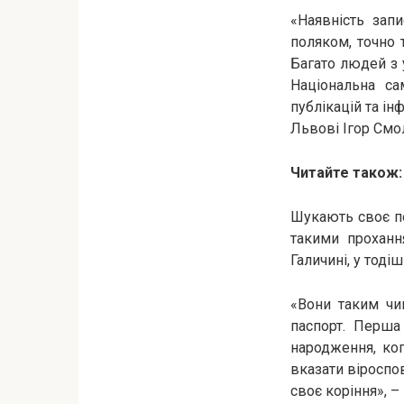
«Наявність зап
поляком, точно 
Багато людей з 
Національна са
публікацій та і
Львові Ігор Смо
Читайте також
Шукають своє по
такими проханн
Галичині, у тоді
«Вони таким чи
паспорт. Перша
народження, ког
вказати віроспо
своє коріння», –