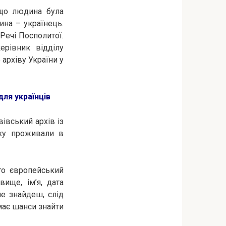
 що людина була
ина – українець.
Речі Посполитої.
ерівник відділу
архіву України у
ля українців
івський архів із
оку проживали в
то європейський
ище, ім’я, дата
не знайдеш, слід
має шанси знайти