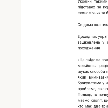
України таким
підставах за к
економічних та 
Свідома політик
Дослідник укра
зацікавлена у 
походження.
«Це свідома пол
мільйонів праці
шукає способи її
який вимиватим
бракуватиме у н
проблема, якою
Польщі, то почн
маємо клопіт, що
хто має два-три