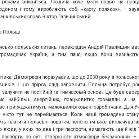
и речами знизиться. Людина хоче мати право на прац
ордоном і тому виробляють собі «карту поляка»», – зау
банківських справ Віктор Гальчинський.
а Польщі
їнсько-польських питань, перекладач Андрій Павлишин вв
громадянах України, а тим паче, якщо вони визнают
ітика. Демографи порахували, що до 2030 року з польськог
вників, і цю прірву слід заповнити. Польща потребує ро
 залучити на постійній та тимчасовій основі. Це буде своє
е найбільш енергійних, працьовитих громадян, а на 
ас, приїжджатимуть малокваліфіковані заробітчани. Для У
 ніхто тут не переймається. Коли наші громадяни стан
уть платити польські податки, пенсію їм вже виплачуват
 люди, у яких по два і три паспорти, вимагають ще й від У
 паспорти, по суті, створюють атмосферу беззаконня», –