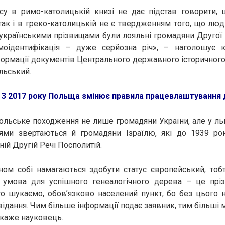
ису в римо-католицькій книзі не дає підстав говорити,
так і в греко-католицькій не є твердженням того, що люд
українськими прізвищами були лояльні громадяни Другої 
моідентифікація – дуже серйозна річ», – наголошує к
нформації документів Центрального державного історичного 
льський.
:
З 2017 року Польща змінює правила працевлаштування д
льське походження не лише громадяни України, але у льв
ями звертаються й громадяни Ізраїлю, які до 1939 р
шній Другій Речі Посполитій.
ном собі намагаються здобути статус європейський, тоб
 умова для успішного генеалогічного дерева – це прізв
о шукаємо, обов’язково населений пункт, бо без цього 
відання. Чим більше інформації подає заявник, тим більші 
 каже науковець.