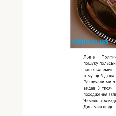
Львів – Політи
пошуку польськ
нові економічні
тому, щоб дізнат
Розпочали ми з 
видав 3 тисячі 
походження запи
Чимало громадя
Динаміка щодо г