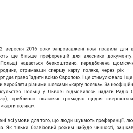
 2 вересня 2016 року запроваджені нові правила для в
ають ще більше преференцій для власника документу:
Польщі надається безкоштовно, передбачена щомісяч
родини, отримавши спершу карту поляка, через рік – 
рт дає право їздити всією Європою. І це стимулювало і ще
и виробляти різними шляхами «карту поляка». За неофіці
нсульство Польщі у Львові відмовилось надати Радіо 
ар), приблизно півтисячі громадян щодня звертаєть
«карти поляка».
рені всі умови для того, що люди шукають преференції, лю
із. Як тільки безвізовий режим набуде чинності, заціка