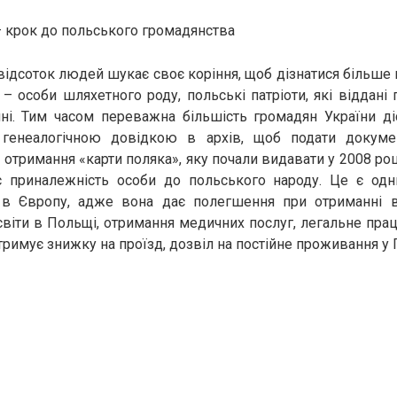
– крок до польського громадянства
ідсоток людей шукає своє коріння, щоб дізнатися більше п
– особи шляхетного роду, польські патріоти, які віддані п
ині. Тим часом переважна більшість громадян України ді
 генеалогічною довідкою в архів, щоб подати докум
отримання «карти поляка», яку почали видавати у 2008 роц
 приналежність особи до польського народу. Це є одн
 в Європу, адже вона дає полегшення при отриманні в
віти в Польщі, отримання медичних послуг, легальне пра
римує знижку на проїзд, дозвіл на постійне проживання у 