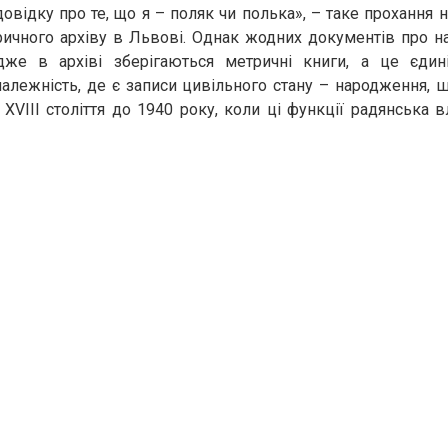
довідку про те, що я – поляк чи полька», – таке прохання 
ричного архіву в Львові. Однак жодних документів про на
же в архіві зберігаються метричні книги, а це єдин
алежність, де є записи цивільного стану – народження,
 XVIII століття до 1940 року, коли ці функції радянська 