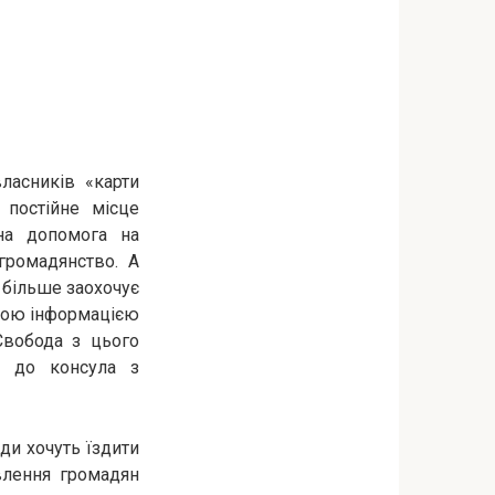
ласників «карти
 постійне місце
на допомога на
громадянство. А
 більше заохочує
йною інформацією
Свобода з цього
ся до консула з
ди хочуть їздити
влення громадян