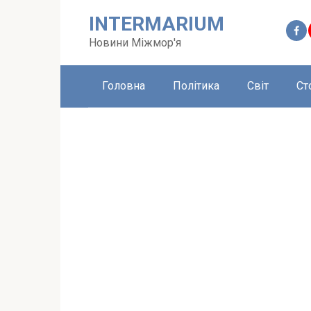
Перейти
INTERMARIUM
до
вмісту
Новини Міжмор'я
Головна
Політика
Світ
Ст