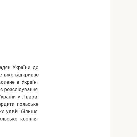
адян України до
е вже відкриває
олене в Україні,
нє розслідування.
України у Львові
вердити польське
е удвічі більше.
льське коріння.