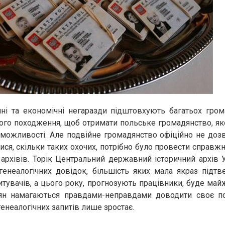
чні та економічні негаразди підштовхують багатьох гром
ого походження, щоб отримати польське громадянство, як
 можливості. Але подвійне громадянство офіційно не дозв
ися, скільки таких охочих, потрібно було провести справж
архівів. Торік Центральний державний історичний архів 
генеалогічних довідок, більшість яких мала якраз підт
тувачів, а цього року, прогнозують працівники, буде майж
н намагаються правдами-неправдами доводити своє по
енеалогічних запитів лише зростає.