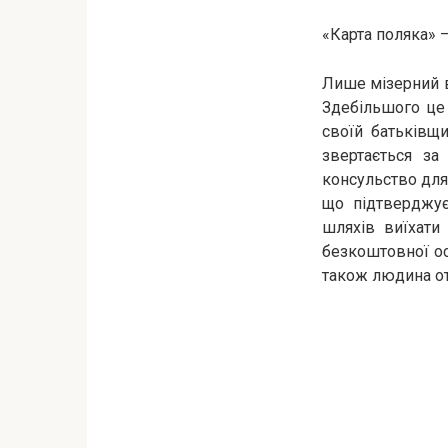
«Карта поляка» 
Лише мізерний в
Здебільшого це 
своїй батьківщ
звертається за
консульство для 
що підтверджує
шляхів виїхати
безкоштовної ос
також людина от