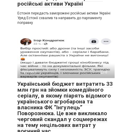
російські активи Україні
Естонія передасть заморожені російські активи Україні
Уряд Естонії схвалив та направить до парламенту
поправку
Політика
0
Український бюджет витратить 33
млн грн на зйомки комедійного
серіалу, в якому піарять відомого
українського агробарона та
власника ФК “Інгулець”
Поворознюка. Це вже викликало
черговий скандал у соцмережах
на тему нецільових витрат у
воєнний час