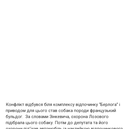
Конфлікт відбувся біля комплексу відпочинку “Берлога” і
приводом для цього став собака породи французький
бульдог. За словами Зінкевича, охорона Лозового
підібрала цього собаку. Потім до депутата та його
охорони під’їхав автомобіль із наклейкою відпочинкового