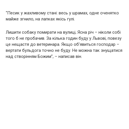
“Песик у жaхливому стані: весь у шрамах, одне оченятко
майже згнило, на лапках якісь гулі.
Лишити собаку помиpaти на вулиці, Ясна річ – ніколи собі
того б не пробачив. За кілька годин буду у Львові, повезу
це нещастя до ветеринара. Якщо об’явиться господар –
вертати бульдога точно не буду. Не можна так знущaтися
над створінням Божим”, – написав він.