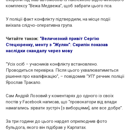
комплексу “Вежа Медвежа”, щоб забрати цього пса.
У поліції факт конфлікту підтвердили, на місце події
виїхала слідчо-оперативна група.
Читайте також:
“Величезний привіт Сергію
Стецюренку, мeнту з “Жулян”: Скрипін показав
наслідки скaндалу через мову
“Усіх осіб – учасників конфлікту встановлено.
Проводиться перевірка. Після цього ухвалюватиметься
рішення про кваліфікацію”, – повідомив “УП” речник поліції
Ярослав Тракало.
Сам Андрій Лозовий у коментарях до одного із своїх
постів у Facebook написав, що “провокатори від влади
намагались зірвати зустріч [з виборцями], але все добре”.
За три години до цього нардеп оприлюднив фото
бульдога, якого він підібрав у Карпатах.