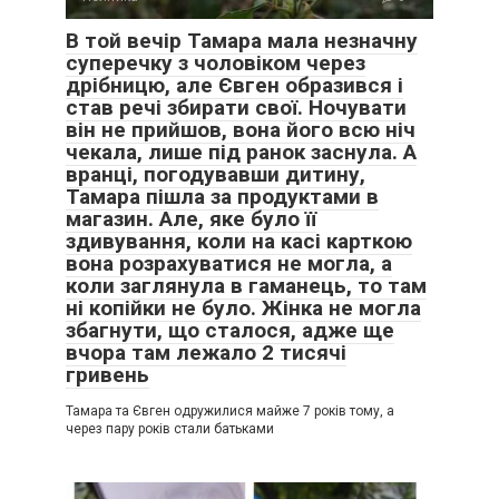
В той вечір Тамара мала незначну
суперечку з чоловіком через
дрібницю, але Євген образився і
став речі збирати свої. Ночувати
він не прийшов, вона його всю ніч
чекала, лише під ранок заснула. А
вранці, погодувавши дитину,
Тамара пішла за продуктами в
магазин. Але, яке було її
здивування, коли на касі карткою
вона розрахуватися не могла, а
коли заглянула в гаманець, то там
ні копійки не було. Жінка не могла
збагнути, що сталося, адже ще
вчора там лежало 2 тисячі
гривень
Тамара та Євген одружилися майже 7 років тому, а
через пару років стали батьками