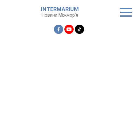
Перейти
INTERMARIUM
до
Новини Міжмор'я
вмісту