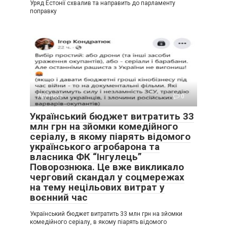
Уряд Естонії схвалив та направить до парламенту
поправку
Політика
0
Український бюджет витратить 33
млн грн на зйомки комедійного
серіалу, в якому піарять відомого
українського агробарона та
власника ФК “Інгулець”
Поворознюка. Це вже викликало
черговий скандал у соцмережах
на тему нецільових витрат у
воєнний час
Український бюджет витратить 33 млн грн на зйомки
комедійного серіалу, в якому піарять відомого