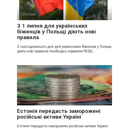
Політика
0
З 1 липня для українських
біженців у Польщі діють нові
правила
З сьогоднішнього дня для українських біженців у Польщі
діють нові правила Необхідно отримати PESEL
Політика
0
Естонія передасть заморожені
російські активи Україні
Естонія передасть заморожені російські активи Україні