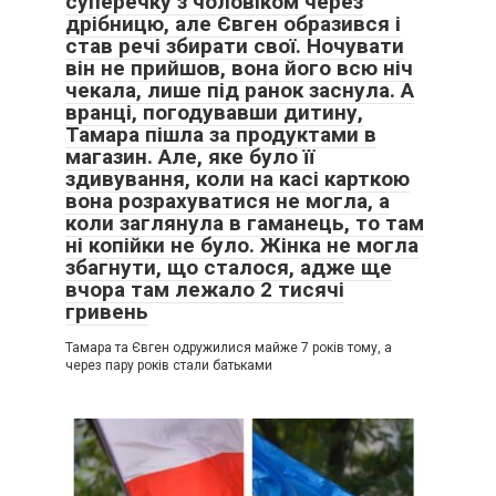
суперечку з чоловіком через
дрібницю, але Євген образився і
став речі збирати свої. Ночувати
він не прийшов, вона його всю ніч
чекала, лише під ранок заснула. А
вранці, погодувавши дитину,
Тамара пішла за продуктами в
магазин. Але, яке було її
здивування, коли на касі карткою
вона розрахуватися не могла, а
коли заглянула в гаманець, то там
ні копійки не було. Жінка не могла
збагнути, що сталося, адже ще
вчора там лежало 2 тисячі
гривень
Тамара та Євген одружилися майже 7 років тому, а
через пару років стали батьками