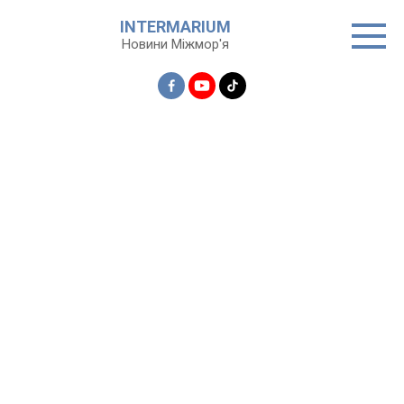
Перейти
INTERMARIUM
до
Новини Міжмор'я
вмісту