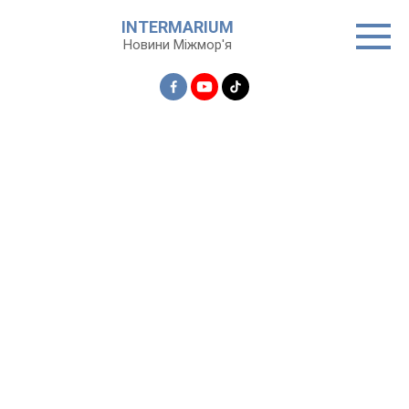
Перейти
INTERMARIUM
до
Новини Міжмор'я
вмісту