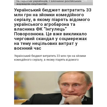
Політика
0
Український бюджет витратить 33
млн грн на зйомки комедійного
серіалу, в якому піарять відомого
українського агробарона та
власника ФК “Інгулець”
Поворознюка. Це вже викликало
черговий скандал у соцмережах
на тему нецільових витрат у
воєнний час
Український бюджет витратить 33 млн грн на зйомки
комедійного серіалу, в якому піарять відомого
Політика
0