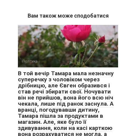
Вам також може сподобатися
Політика
0
В той вечір Тамара мала незначну
суперечку з чоловіком через
дрібницю, але Євген образився і
став речі збирати свої. Ночувати
він не прийшов, вона його всю ніч
чекала, лише під ранок заснула. А
вранці, погодувавши дитину,
Тамара пішла за продуктами в
магазин. Але, яке було її
здивування, коли на касі карткою
вона розрахуватися не могла, а