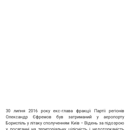
30 липня 2016 року екс-глава фракції Партії регіонів
Олександр Єфремов був затриманий у аеропорту
Бориспіль у літаку сполученням Київ – Відень за підозрою
у посяганні на територіальну цілісність і недоторканість