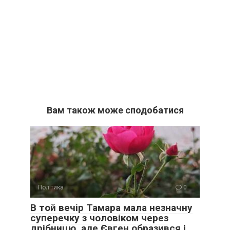
Вам також може сподобатися
Політика
0
В той вечір Тамара мала незначну
суперечку з чоловіком через
дрібницю, але Євген образився і