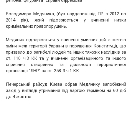
регіонів, фігуранта “справи Єфремова”
Володимира Медяника, (був нардепом від ПР з 2012 по
2014 рік), який підозрюється у вчиненні низки
кримінальних правопорушень.
Медяник підозрюється у вчиненні умисних дій з метою
зміни меж території України в порушення Конституції, що
призвело до загибелі людей та інших тяжких наслідків за
ст. 110 ч.3 КК та у вчиненні організаційного та іншого
сприяння створенню та діяльності терористичної
організації “ЛНР” за ст. 258-3 ч.1 КК.
Печерський райсуд Києва обрав Медянику запобіжний
захід у вигляді утримання під вартою терміном на 60 діб
до 4 жовтня.