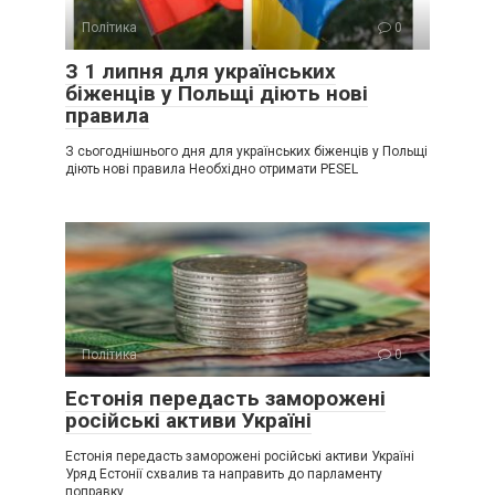
Політика
0
З 1 липня для українських
біженців у Польщі діють нові
правила
З сьогоднішнього дня для українських біженців у Польщі
діють нові правила Необхідно отримати PESEL
Політика
0
Естонія передасть заморожені
російські активи Україні
Естонія передасть заморожені російські активи Україні
Уряд Естонії схвалив та направить до парламенту
поправку