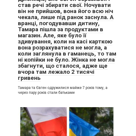
став речі збирати свої. Ночувати
він не прийшов, вона його всю ніч
чекала, лише під ранок заснула. А
вранці, погодувавши дитину,
Тамара пішла за продуктами в
магазин. Але, яке було її
здивування, коли на касі карткою
вона розрахуватися не могла, а
коли заглянула в гаманець, то там
ні копійки не було. Жінка не могла
збагнути, що сталося, адже ще
вчора там лежало 2 тисячі
гривень
Тамара та Євген одружилися майже 7 років тому, а
через пару років стали батьками