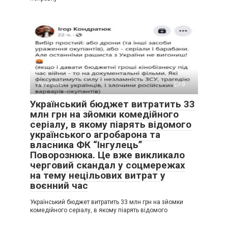
Політика
0
Український бюджет витратить 33
млн грн на зйомки комедійного
серіалу, в якому піарять відомого
українського агробарона та
власника ФК “Інгулець”
Поворознюка. Це вже викликало
черговий скандал у соцмережах
на тему нецільових витрат у
воєнний час
Український бюджет витратить 33 млн грн на зйомки
комедійного серіалу, в якому піарять відомого