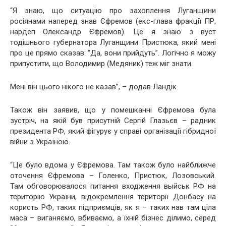
“Я знаю, що ситуацію про захоплення Луганщини
росіянами наперед знав Єфремов (екс-глава фракції ПР,
нардеп Олександр Єфремов). Це я знаю з вуст
тодішнього губернатора Луганщини Пристюка, який мені
про це прямо сказав: “Да, вони прийдуть”. Логічно я можу
припустити, що Володимир (Медяник) теж міг знати.
Мені він цього нікого не казав”, – додав Ландік.
Також він заявив, що у помешканні Єфремова була
зустріч, на якій був присутній Сергій Глазьєв – радник
президента РФ, який фігурує у справі організації гібридної
війни з Україною.
“Це було вдома у Єфремова. Там також було найближче
оточення Єфремова – Голенко, Пристюк, Лозовський.
Там обговорювалося питання входження выйськ РФ на
територію України, відокремлення території Донбасу на
користь РФ, таких підприємців, як я – таких нав там ціла
маса – виганяємо, вбиваємо, а їхній бізнес ділимо, серед