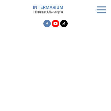
Перейти
INTERMARIUM
до
Новини Міжмор'я
вмісту