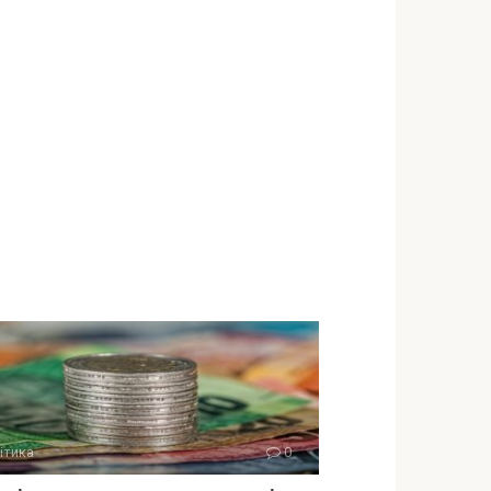
ітика
0