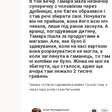
В той вечір Тамара мала незначну
суперечку з чоловіком через
дрібницю, але Євген образився і
став речі збирати свої. Ночувати
він не прийшов, вона його всю ніч
чекала, лише під ранок заснула. А
вранці, погодувавши дитину,
Тамара пішла за продуктами в
магазин. Але, яке було її
здивування, коли на касі карткою
вона розрахуватися не могла, а
коли заглянула в гаманець, то там
ні копійки не було. Жінка не могла
збагнути, що сталося, адже ще
вчора там лежало 2 тисячі
гривень
Тамара та Євген одружилися майже 7 років тому, а
через пару років стали батьками