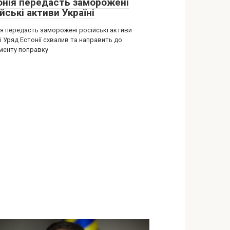
онія передасть заморожені
йські активи Україні
ія передасть заморожені російські активи
і Уряд Естонії схвалив та направить до
менту поправку