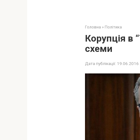
Головна
»
Політика
Корупція в 
схеми
Дата публікації:
19.06.2016