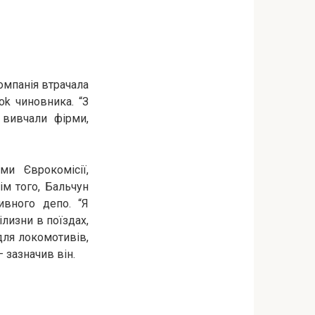
омпанія втрачала
ok чиновника. “З
 вивчали фірми,
ми Єврокомісії,
ім того, Бальчун
ивного депо. “Я
ілизни в поїздах,
для локомотивів,
 зазначив він.