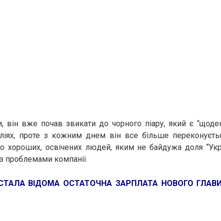
и, він вже почав звикати до чорного піару, який є “щод
аліях, проте з кожним днем він все більше переконуєть
то хороших, освічених людей, яким не байдужа доля “Укрза
 з проблемами компанії.
СТАЛА ВІДОМА ОСТАТОЧНА ЗАРПЛАТА НОВОГО ГЛАВИ