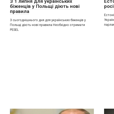
З 1 липня для українських
Ест
біженців у Польщі діють нові
росі
правила
Естон
Україн
З сьогоднішнього дня для українських біженців у
парла
Польщі діють нові правила Необхідно отримати
PESEL