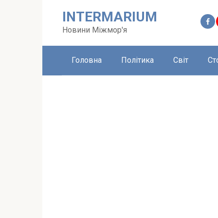
Перейти
INTERMARIUM
до
вмісту
Новини Міжмор'я
Головна
Політика
Світ
Ст