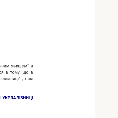
енним явищем” в
ся в тому, що в
лізниці” , і які
 УКРЗАЛІЗНИЦІ