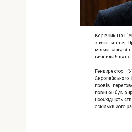
Керівник ПАТ “У
значні кошти. П
моїми співробі
виявили багато с
Гендиректор “У
Європейського і
провів перегов
повинен був вирі
необхідність ст
оскільки його ра