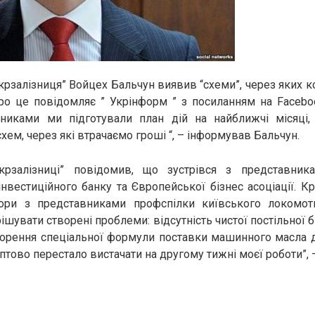
крзалізниця” Войцех Бальчун виявив “схеми”, через яких к
ро це повідомляє ” Укрінформ ” з посиланням на Facebo
тниками ми підготували план дій на найближчі місяці,
хем, через які втрачаємо гроші “, – інформував Бальчун.
крзалізниці” повідомив, що зустрівся з представника
нвестиційного банку та Європейської бізнес асоціації. Кр
ори з представниками профспілки київського локомот
шувати створені проблеми: відсутність чистої постільної б
ворення спеціальної формули поставки машинного масла 
птово перестало вистачати на другому тижні моєї роботи”, –