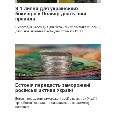
З 1 липня для українських
біженців у Польщі діють нові
правила
З сьогоднішнього дня для українських біженців у Польщі
діють нові правила Необхідно отримати PESEL
Політика
0
Естонія передасть заморожені
російські активи Україні
Естонія передасть заморожені російські активи Україні
Уряд Естонії схвалив та направить до парламенту
поправку