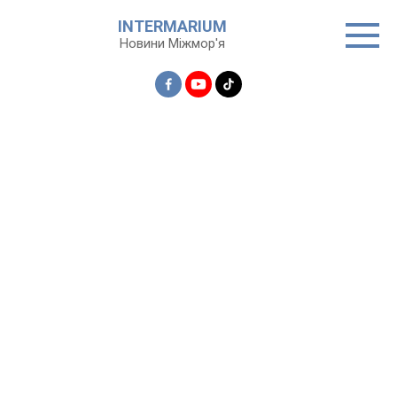
Перейти
INTERMARIUM
до
Новини Міжмор'я
вмісту