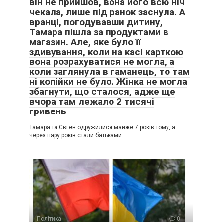
він не прийшов, вона його всю ніч
чекала, лише під ранок заснула. А
вранці, погодувавши дитину,
Тамара пішла за продуктами в
магазин. Але, яке було її
здивування, коли на касі карткою
вона розрахуватися не могла, а
коли заглянула в гаманець, то там
ні копійки не було. Жінка не могла
збагнути, що сталося, адже ще
вчора там лежало 2 тисячі
гривень
Тамара та Євген одружилися майже 7 років тому, а
через пару років стали батьками
Політика
0