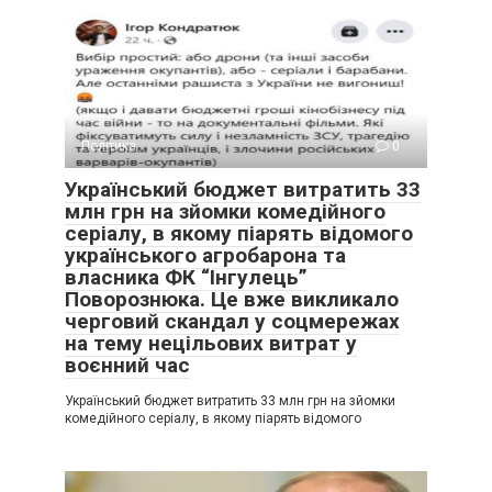
Політика
0
Український бюджет витратить 33
млн грн на зйомки комедійного
серіалу, в якому піарять відомого
українського агробарона та
власника ФК “Інгулець”
Поворознюка. Це вже викликало
черговий скандал у соцмережах
на тему нецільових витрат у
воєнний час
Український бюджет витратить 33 млн грн на зйомки
комедійного серіалу, в якому піарять відомого