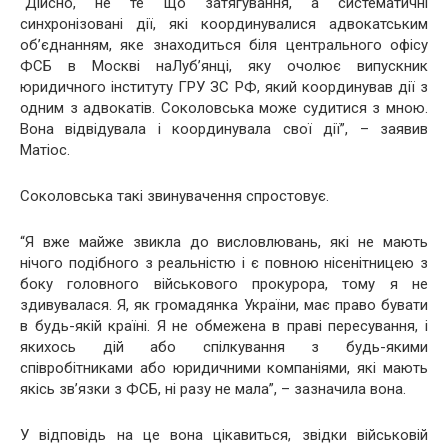
“Дійсно, не те що затягування, а систематичні
синхронізовані дії, які координувалися адвокатським
об’єднанням, яке знаходиться біля центрального офісу
ФСБ в Москві наЛуб’янці, яку очолює випускник
юридичного інституту ГРУ ЗС РФ, який координував дії з
одним з адвокатів. Соколовська може судитися з мною.
Вона відвідувала і координувала свої дії”, – заявив
Матіос.
Соколовська такі звинувачення спростовує.
“Я вже майже звикла до висловлювань, які не мають
нічого подібного з реальністю і є повною нісенітницею з
боку головного військового прокурора, тому я не
здивувалася. Я, як громадянка України, має право бувати
в будь-якій країні. Я не обмежена в праві пересування, і
якихось дій або спілкування з будь-якими
співробітниками або юридичними компаніями, які мають
якісь зв’язки з ФСБ, ні разу не мала”, – зазначила вона.
У відповідь на це вона цікавиться, звідки військовій