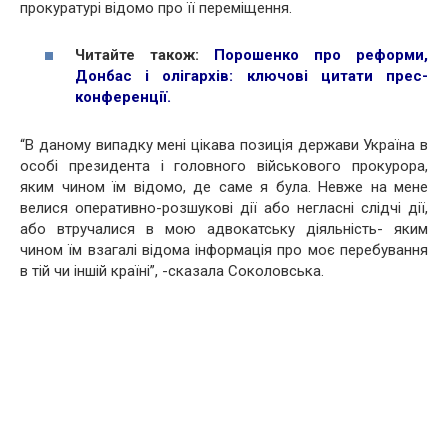
прокуратурі відомо про її переміщення.
Читайте також:
Порошенко про реформи,
Донбас і олігархів: ключові цитати прес-
конференції
.
“В даному випадку мені цікава позиція держави Україна в
особі президента і головного військового прокурора,
яким чином їм відомо, де саме я була. Невже на мене
велися оперативно-розшукові дії або негласні слідчі дії,
або втручалися в мою адвокатську діяльність- яким
чином їм взагалі відома інформація про моє перебування
в тій чи іншій країні”, -сказала Соколовська.