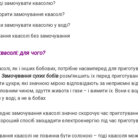
оді замочувати квасолю?
орити замочування квасолі?
ки замочувати квасолю у воді?
ання квасолі без замочування
васолі: для чого?
олі, як і інших бобових, потрібне насамперед для приготу
.
Замочування сухих бобів
розм’якшить їх перед приготуван
и цукри, які значною мірою відповідають за неприємні ві
ловним чином, здуття живота і гази – і вимити їх. Вони є 
у воді, а не в бобах.
еднє замочування квасолі значно скорочує час приготування
 хороший спосіб заощадити електроенергію під час приготув
вання квасолі не повинна бути солоною – тоді квасоля мож