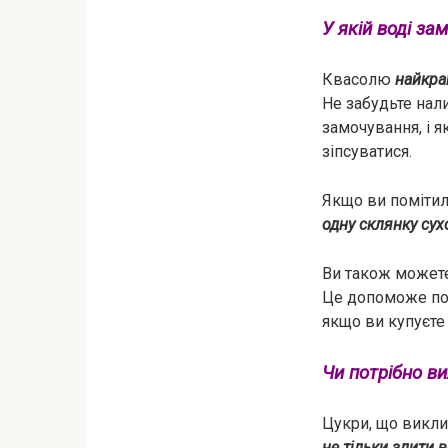
У якій воді з
Квасолю
найкра
Не забудьте нал
замочування, і 
зіпсуватися.
Якщо ви помітили
одну склянку сух
Ви також может
Це допоможе поз
якщо ви купуєте 
Чи потрібно в
Цукри, що викли
не тільки злити 