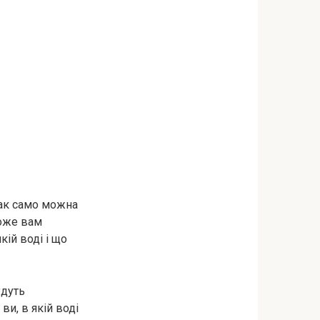
Так само можна
може вам
кій воді і що
удуть
ви, в якій воді