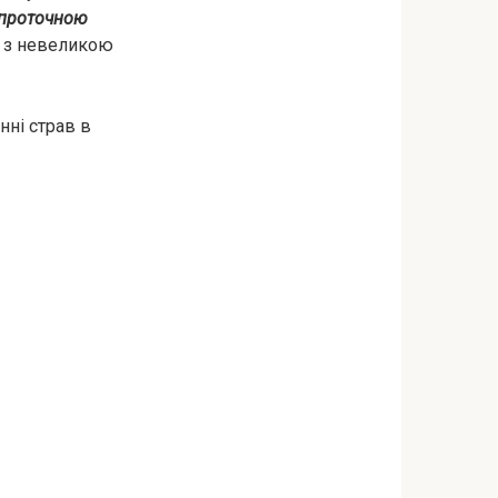
 проточною
ть з невеликою
нні страв в