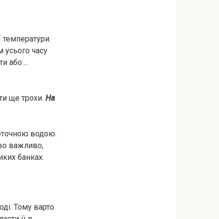
ї температури.
м усього часу
ти або….
ти ще трохи.
На
оточною водою.
во важливо,
иких банках.
ді. Тому варто
ласти її в