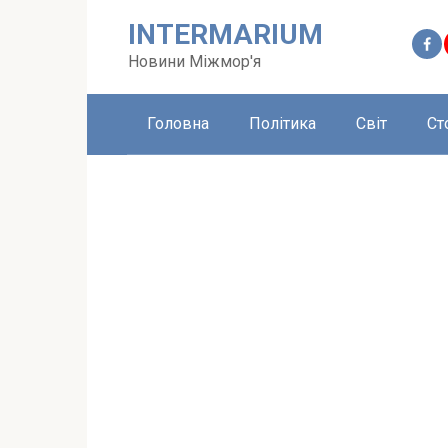
Перейти
INTERMARIUM
до
вмісту
Новини Міжмор'я
Головна
Політика
Світ
Ст