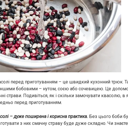
солі перед приготуванням – це швидкий кухонний трюк. 
 іншими бобовими – нутом, соєю або сочевицею. Це допо
ні страви. Подивіться, як і скільки замочувати квасолю, в я
едньо перед приготуванням.
солі – дуже поширена і корисна практика.
Без цього боби б
готувати з них смачну страву буде дуже складно. Чи знаєте 