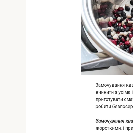
Замочування ква
вчинити з усіма
приготувати смач
робити безпосер
Замочування ква
жорсткими, і при