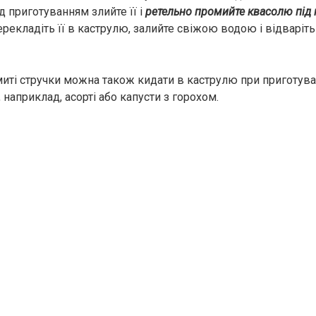
 приготуванням злийте її і
ретельно промийте квасолю під
перекладіть її в каструлю, залийте свіжою водою і відварі
миті стручки можна також кидати в каструлю при приготува
наприклад, асорті або капусти з горохом.