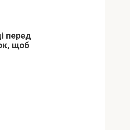
ді перед
юк, щоб