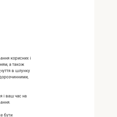
вання корисних і
ням, а також
дчуття в шлунку
водорозчинними,
 і ваш час на
ання.
е бути