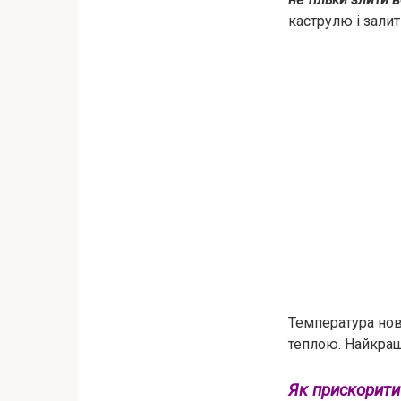
каструлю і зали
Температура нов
теплою. Найкращ
Як прискорити