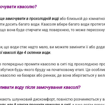
амочувати квасолю?
ще замочувати в прохолодній воді
або близькій до кімнатно
ити досить багато води. Квасоля вбере багато води протяго
якщо вона буде стирчати над поверхнею, то може пересохну
, що води стає надто мало, ви можете замінити її або дода
ої квасолі йде 4 склянки води.
е попередньо промити квасолю в ситі під прохолодною пр
бутися будь-якого бруду на початковому етапі. Це особли
квасолю на базарах або ринках, де вона зберігається у вел
иливати воду після замочування квасолі?
кають шлунковий дискомфорт, повністю розчиняються у во
воду, але й злегка промити квасолю в ситі
, а вже потім перек