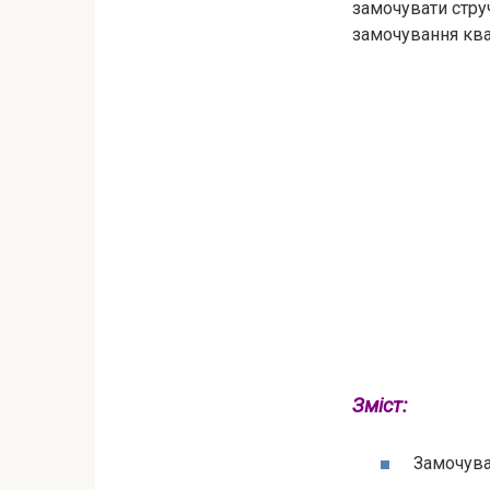
замочувати струч
замочування ква
Зміст:
Замочува