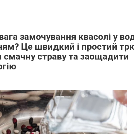
вага замочування квасолі у во
ням? Це швидкий і простий тр
 смачну страву та заощадити
ргію