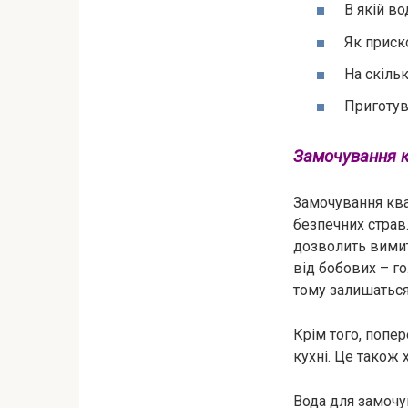
В якій в
Як приск
На скіль
Приготув
Замочування к
Замочування квас
безпечних страв
дозволить вимит
від бобових – го
тому залишаться 
Крім того, попер
кухні. Це також
Вода для замочу