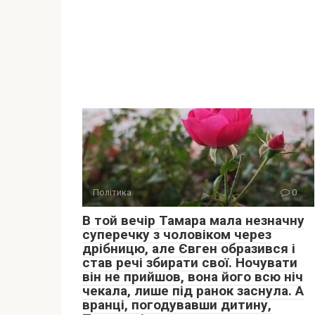
Політика
0
В той вечір Тамара мала незначну
суперечку з чоловіком через
дрібницю, але Євген образився і
став речі збирати свої. Ночувати
він не прийшов, вона його всю ніч
чекала, лише під ранок заснула. А
вранці, погодувавши дитину,