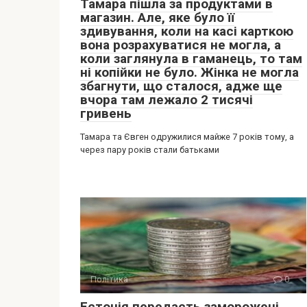
Тамара пішла за продуктами в
магазин. Але, яке було її
здивування, коли на касі карткою
вона розрахуватися не могла, а
коли заглянула в гаманець, то там
ні копійки не було. Жінка не могла
збагнути, що сталося, адже ще
вчора там лежало 2 тисячі
гривень
Тамара та Євген одружилися майже 7 років тому, а
через пару років стали батьками
Політика
0
Естонія передасть заморожені