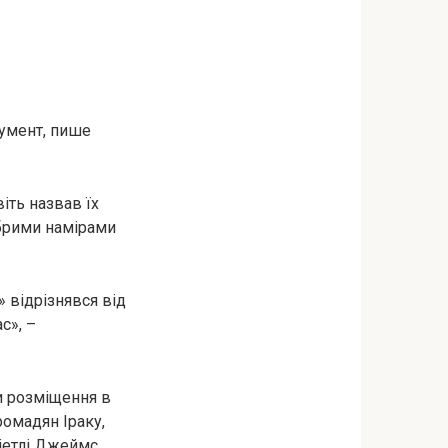
кумент, пише
віть назвав їх
обрими намірами
» відрізнявся від
с», –
и розміщення в
омадян Іраку,
Сіетлі Джеймс