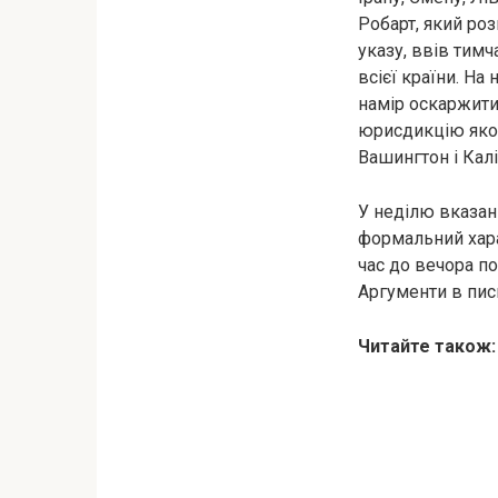
Робарт, який ро
указу, ввів тимч
всієї країни. Н
намір оскаржити
юрисдикцію яког
Вашингтон і Кал
У неділю вказан
формальний хара
час до вечора по
Аргументи в пись
Читайте також