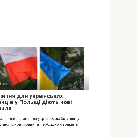
ітика
0
 липня для українських
енців у Польщі діють нові
вила
однішнього дня для українських біженців у
і діють нові правила Необхідно отримати