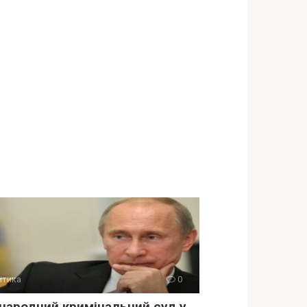
ітика
0
народний кримінальний суд у