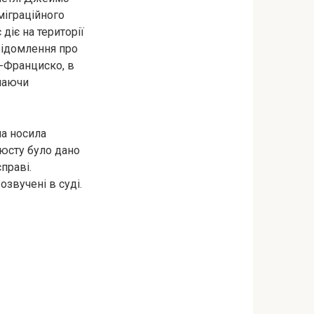
міграційного
діє на території
відомлення про
н-Франциско, в
чаючи
на носила
’юсту було дано
праві.
озвучені в суді.