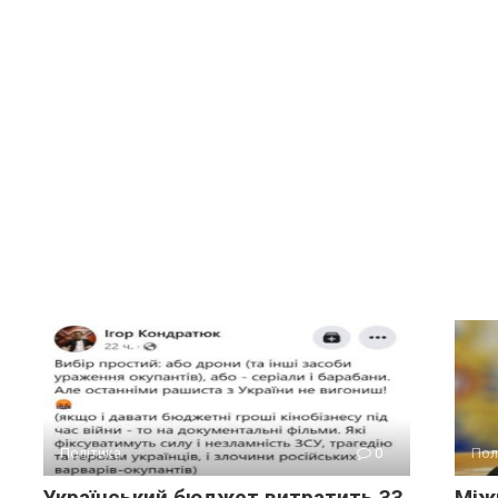
Політика
0
Пол
Український бюджет витратить 33
Між