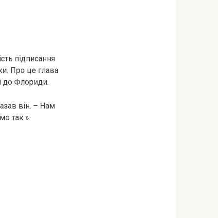
сть підписання
ки. Про це глава
і до Флориди.
азав він. – Нам
о так ».