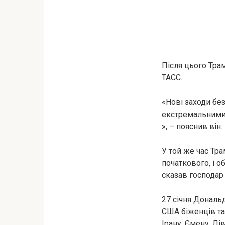
Після цього Тра
ТАСС.
«Нові заходи без
екстремальними.
», – пояснив він.
У той же час Тра
початкового, і о
сказав господар
27 січня Дональ
США біженців та
Ірану, Ємену, Лі