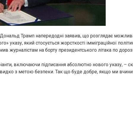
ональд Трамп напередодні заявив, що розглядає можливі
о» указу, який стосується жорсткості імміграційної політи
ив журналістам на борту президентського літака по дороз
аріанти, включаючи підписання абсолютно нового указу, – ск
швидко з метою безпеки. Так що буде добре, якщо ми вчиним