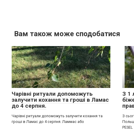
Вам також може сподобатися
Світ
0
Пол
Чарівні ритуали допоможуть
З 1
залучити кохання та гроші в Ламас
біж
до 4 серпня.
пра
Чарівні ритуали допоможуть залучити кохання та
З сьог
гроші в Ламас до 4 серпня. Ламмас або
Польщ
PESEL