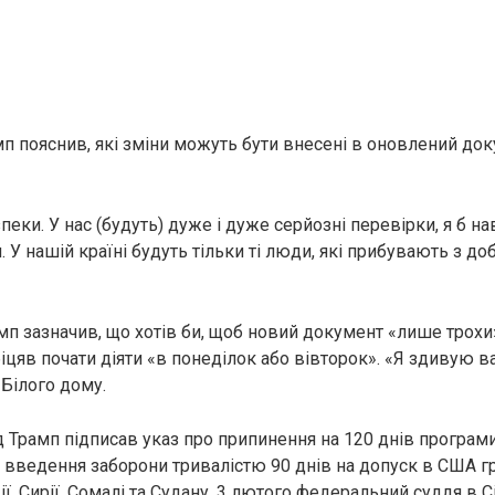
мп пояснив, які зміни можуть бути внесені в оновлений до
пеки. У нас (будуть) дуже і дуже серйозні перевірки, я б на
 У нашій країні будуть тільки ті люди, які прибувають з д
мп зазначив, що хотів би, щоб новий документ «лише трохи
біцяв почати діяти «в понеділок або вівторок». «Я здивую ва
 Білого дому.
д Трамп підписав указ про припинення на 120 днів програм
 введення заборони тривалістю 90 днів на допуск в США гр
вії, Сирії, Сомалі та Судану. 3 лютого федеральний суддя в 