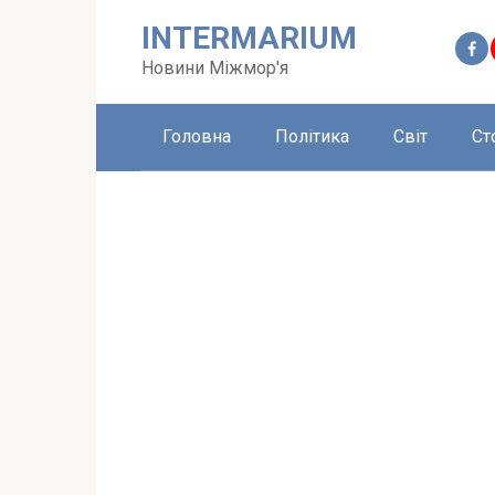
Перейти
INTERMARIUM
до
вмісту
Новини Міжмор'я
Головна
Політика
Світ
Ст