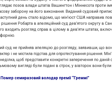
зглядає позов влади штатів Вашингтон і Міннесота проти ім
асову заборону на його виконання. Виданий судовий припис 
а наступний день стало відомо, що мін’юст США направив по
 рішення Робарта в апеляційний суд дев’ятого округу в Са
о входить розгляд справ в цілому в дев’яти штатах, вклю
іфорнію.
ий суд не прийняв апеляцію до розгляду, заявивши, що во
ктер і не містила підстав для опротестування рішення. Мін
неділка, щоб представити конкретні заперечення по даній с
мовому вигляді були подані в строк, у вівторок вони були 
:
Помер семиразовий володар премії “Греммі”