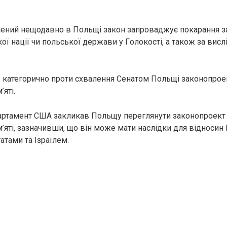
лений нещодавно в Польщі закон запроваджує покapaння з
ї нації чи польської держави у Гoлoкoсті, а також за висл
в категорично проти схвалення Сенатом Польщі законопроек
’яті.
ртамент США закликав Польщу переглянути законопроект п
м’яті, зазначивши, що він може мати наслідки для відносин
тами та Ізраїлем.