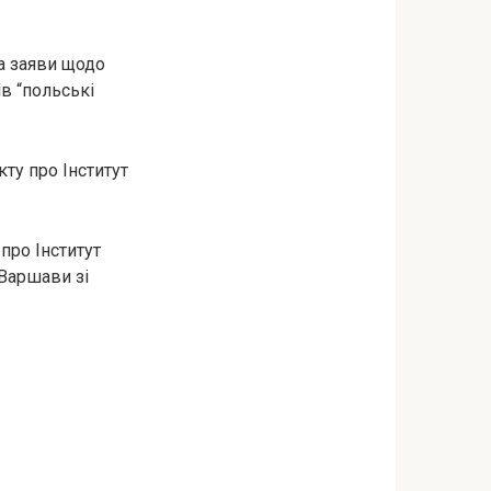
а заяви щодо
ів “польські
ту про Інститут
ро Інститут
 Варшави зі