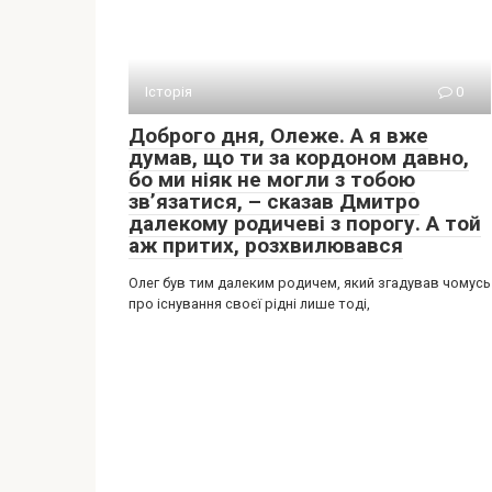
Історія
0
Доброго дня, Олеже. А я вже
думав, що ти за кордоном давно,
бо ми ніяк не могли з тобою
зв’язатися, – сказав Дмитро
далекому родичеві з порогу. А той
аж притих, розхвилювався
Олег був тим далеким родичем, який згадував чомусь
про існування своєї рідні лише тоді,