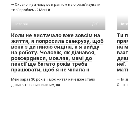
— Оксано, ну а чому це я раптом маю розв’язувати
твої проблеми? Мені й
Історія
0
Іст
Коли не вистачало вже зовсім на
Ти 
життя, я попросила свекруху, щоб
пря
вона з дитиною сиділа, а я вийду
на 
на роботу. Чоловік, як дізнався,
вза
розсердився, мовляв, мамі до
див
пенсії ще багато років треба
неї.
працювати, щоб я не чіпала її
мат
Мені зараз 30 років, і моє життя наче вже стало
— Ти з
досить таки визначеним, на
Олексі