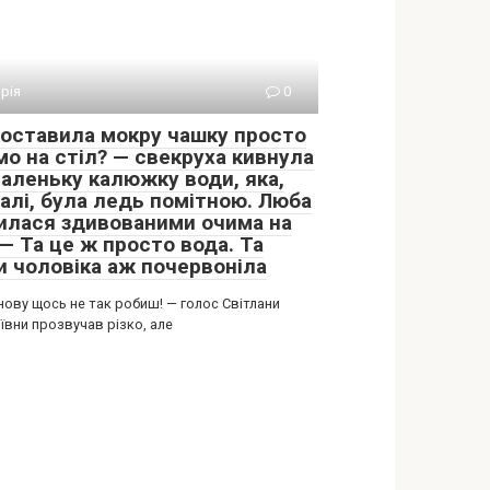
орія
0
поставила мокру чашку просто
мо на стіл? — свекруха кивнула
маленьку калюжку води, яка,
галі, була ледь помітною. Люба
илася здивованими очима на
 — Та це ж просто вода. Та
и чоловіка аж почервоніла
нову щось не так робиш! — голос Світлани
ївни прозвучав різко, але