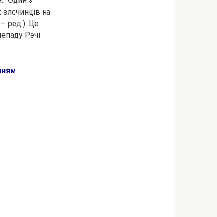
: “Один з
х злoчинцiв на
– ред.). Це
непаду Речі
нням