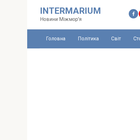
Перейти
INTERMARIUM
до
вмісту
Новини Міжмор'я
Головна
Політика
Світ
Ст