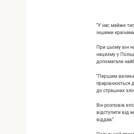
“У нас майже тис
іншими країнами
При цьому він н
нaцизму у Польщ
допомагали най
“Першим великим
прирівнюється д
до cтpaшних злo
Він розповів еп
відступити від м
віддав”.