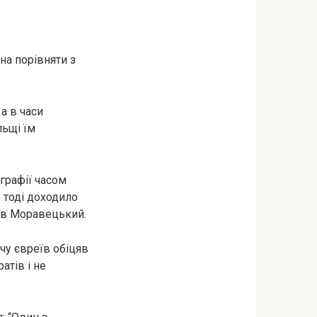
на порівняти з
а в часи
льщі їм
графії часом
 тоді доходило
зав Моравецький.
чу євреїв обіцяв
атів і не