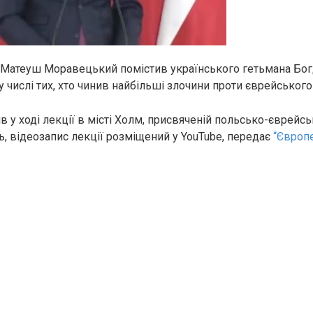
 Матеуш Моравецький помістив українського гетьмана Бо
 числі тих, хто чинив найбільші злoчини проти єврейського
в у ході лекції в місті Холм, присвяченій польсько-єврейс
ь, відеозапис лекції розміщений у YouTube, передає
“Європе