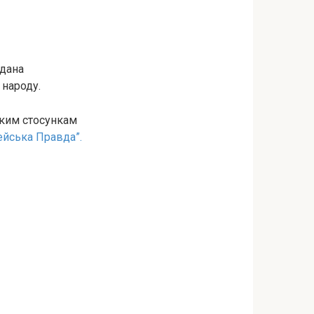
гдана
 народу.
ьким стосункам
йська Правда”.