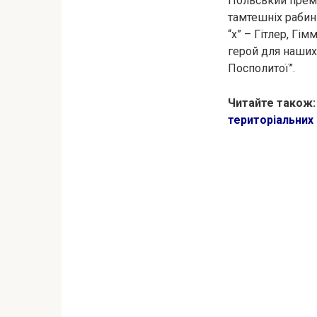
Польський прем’
тамтешніх рабині
“х” – Гiтлер, Гiм
герой для наших 
Посполитої”.
Читайте також
територіальних 