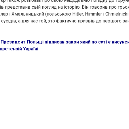
єр також розповів про свою нещодавню поїздку до Торуня
в представив свій погляд на історію. Він говорив про трьо
млер і Хмельницький (польською Hitler, Himmler і Chmielnicki 
сусідів, а для нас той, хто фактично призвів до першого за
:
Президент Польщі підписав закон який по суті є висуне
претензій Україні