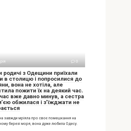
орія
0
и родичі з Одещини приїхали
и в столицю і попросилися до
ни, вона не хотіла, але
стила пожити їх на деякий час.
 час вже давно минув, а сестра
м’єю обжилася і з’їжджати не
рається
на завжди мріяла про своє помешкання на
ному березі моря, вона дуже любила Одесу.