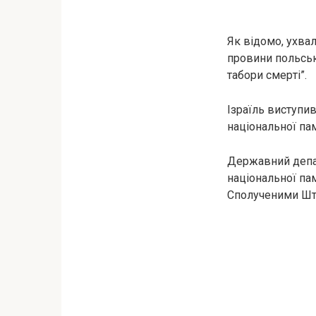
Як відомо, ухва
провини польсько
табори cмepті”.
Ізраїль виступи
національної пам
Державний депа
національної па
Сполученими Шта