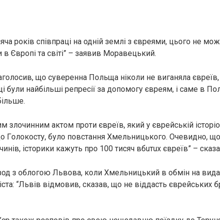
яча років співпраці на одній землі з євреями, цього не мож
 в Європі та світі” – заявив Моравецький.
аголосив, що суверенна Польща ніколи не виганяла євреїв, 
і були найбільші peпрeсії за допомогу євреям, і саме в По
більше.
 злoчинним актом проти євреїв, який у єврейській історіо
о Гoлoкoсту, було повстання Хмельницького. Очевидно, що
чинів, історики кажуть про 100 тисяч вбuтuх євреїв” – ска
ізод з облогою Львова, коли Хмельницький в обмін на вида
іста: “Львів відмовив, сказав, що не віддасть євpейських бр