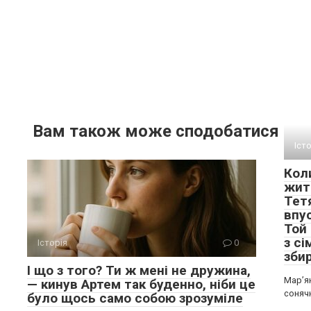
Вам також може сподобатися
Іст
Кол
жит
Тетя
впу
Той
з сі
Історія
0
зби
І що з того? Ти ж мені не дружина,
Мар’я
— кинув Артем так буденно, ніби це
соняч
було щось само собою зрозуміле