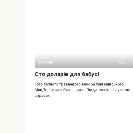
Історія
0
Сто доларів для бабусі
Того теплого травневого вечора біля київського
МакДональдса було людно. Люди поспішали у своїх
справах,