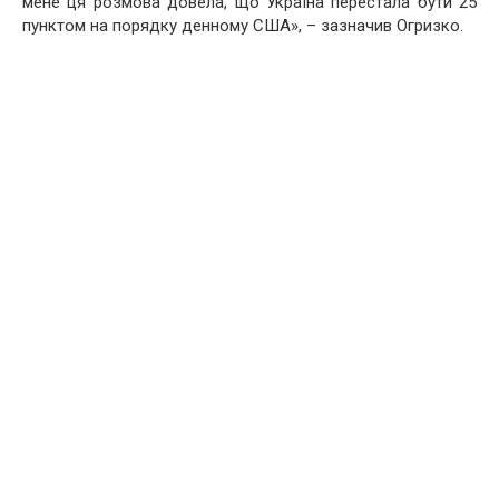
мене ця розмова довела, що Україна перестала бути 25
пунктом на порядку денному США», – зазначив Огризко.