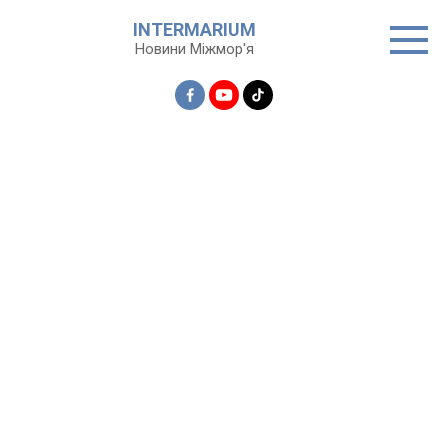
Перейти
INTERMARIUM
до
Новини Міжмор'я
вмісту