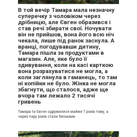
В той вечір Тамара мала незначну
суперечку з чоловіком через
дрібницю, але Євген образився і
став речі збирати свої. Ночувати
він не прийшов, вона його всю ніч
чекала, лише під ранок заснула. А
вранці, погодувавши дитину,
Тамара пішла за продуктами в
магазин. Але, яке було її
здивування, коли на касі карткою
вона розрахуватися не могла, а
коли заглянула в гаманець, то там
ні копійки не було. Жінка не могла
збагнути, що сталося, адже ще
вчора там лежало 2 тисячі
гривень
Тамара та Євген одружилися майже 7 років тому, а
через пару років стали батьками