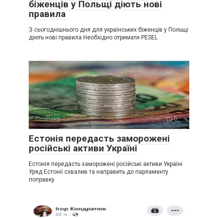
біженців у Польщі діють нові
правила
З сьогоднішнього дня для українських біженців у Польщі
діють нові правила Необхідно отримати PESEL
Політика
0
Естонія передасть заморожені
російські активи Україні
Естонія передасть заморожені російські активи Україні
Уряд Естонії схвалив та направить до парламенту
поправку