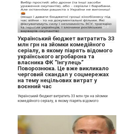
Політика
0
Український бюджет витратить 33
млн грн на зйомки комедійного
серіалу, в якому піарять відомого
українського агробарона та
власника ФК “Інгулець”
Поворознюка. Це вже викликало
черговий скандал у соцмережах
на тему нецільових витрат у
воєнний час
Український бюджет витратить 33 млн грн на зйомки
комедійного серіалу, в якому піарять відомого