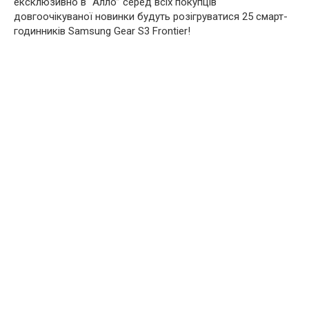
ексклюзивно в “Алло” серед всіх покупців
довгоочікуваної новинки будуть розігруватися 25 смарт-
годинників Samsung Gear S3 Frontier!