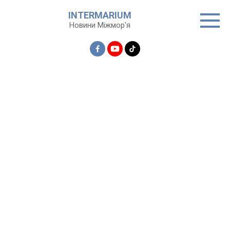
Перейти
INTERMARIUM
до
Новини Міжмор'я
вмісту