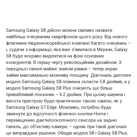
Samsung Galaxy S8 дійсно можна сміливо назвати
найбільш очікуваним смартфоном цього року. Від нового
флагмана південнокорейської компанії багато очікувань –
і, судячи з інформації, яка вже з’явилася в Мережі, Galaxy
S8 буде яскраво виділятися на фоні основних
конкурентів. В першу чергу революційним дизайном. З
передньої панелі майже зникли рамки – тепер екран
займе максимально можливу площину. Діагональ дисплея
моделі Samsung Galaxy S8 повинна скласти 5.8 дюймів, а у
моделі Samsung Galaxy S8 Plus очікують ще більш
привабливий показник – 6.2 дюйма. При цьому ширина і
висота пристрою буде практичною такою самою, як у
Samsung Galaxy S7 Edge. Можливо, потрібно буде
звикнути до відсутності фізичної кнопки Home і
переміщенню дактилоскопічного сенсора на задню
панель, до об’єктиву камери, – однак при такій діагоналі
це виправдане рішення. Обидві моделі S8 і Galaxy S8 Plus,