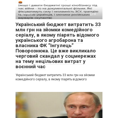
Політика
0
Український бюджет витратить 33
млн грн на зйомки комедійного
серіалу, в якому піарять відомого
українського агробарона та
власника ФК “Інгулець”
Поворознюка. Це вже викликало
черговий скандал у соцмережах
на тему нецільових витрат у
воєнний час
Український бюджет витратить 33 млн грн на зйомки
комедійного серіалу, в якому піарять відомого