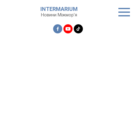
Перейти
INTERMARIUM
до
Новини Міжмор'я
вмісту