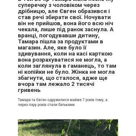
суперечку з чоловіком через
дрібницю, але Євген образився і
став речі збирати свої. Ночувати
він не прийшов, вона його всю ніч
чекала, лише під ранок заснула. А
вранці, погодувавши дитину,
Тамара пішла за продуктами в
магазин. Але, яке було її
здивування, коли на касі карткою
вона розрахуватися не могла, а
коли заглянула в гаманець, то там
ні копійки не було. Жінка не могла
збагнути, що сталося, адже ще
вчора там лежало 2 тисячі
гривень
Тамара та Євген одружилися майже 7 років тому, а
через пару років стали батьками