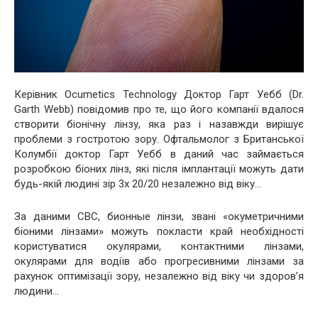
Керівник Ocumetics Technology Доктор Гарт Уебб (Dr.
Garth Webb) повідомив про те, що його компанії вдалося
створити біонічну лінзу, яка раз і назавжди вирішує
проблеми з гостротою зору. Офтальмолог з Британської
Колумбії доктор Гарт Уебб в даний час займається
розробкою біоних лінз, які після імплантації можуть дати
будь-якій людині зір 3x 20/20 незалежно від віку…
За даними CBC, бионные лінзи, звані «окуметричними
біоними лінзами» можуть покласти край необхідності
користуватися окулярами, контактними лінзами,
окулярами для водіїв або прогресивними лінзами за
рахунок оптимізації зору, незалежно від віку чи здоров’я
людини…