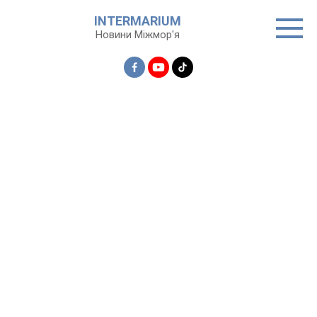
Перейти
INTERMARIUM
до
Новини Міжмор'я
вмісту