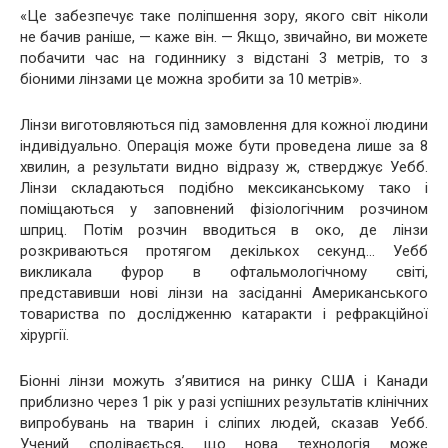
«Це забезпечує таке поліпшення зору, якого світ ніколи
не бачив раніше, — каже він. — Якщо, звичайно, ви можете
побачити час на годиннику з відстані 3 метрів, то з
біоними лінзами це можна зробити за 10 метрів».
Лінзи виготовляються під замовлення для кожної людини
індивідуально. Операція може бути проведена лише за 8
хвилин, а результати видно відразу ж, стверджує Уебб.
Лінзи складаються подібно мексиканському тако і
поміщаються у заповнений фізіологічним розчином
шприц. Потім розчин вводиться в око, де лінзи
розкриваються протягом декількох секунд… Уебб
викликала фурор в офтальмологічному світі,
представивши нові лінзи на засіданні Американського
товариства по дослідженню катаракти і рефракційної
хірургії.
Біонні лінзи можуть з’явитися на ринку США і Канади
приблизно через 1 рік у разі успішних результатів клінічних
випробувань на тварин і сліпих людей, сказав Уебб.
Учений сподівається, що нова технологія може