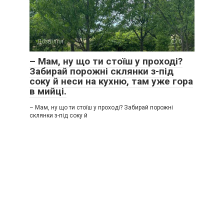
Дозвілля
0
– Мам, ну що ти стоїш у проході?
Забирай порожні склянки з-під
соку й неси на кухню, там уже гора
в мийці.
– Мам, ну що ти стоїш у проході? Забирай порожні
склянки з-під соку й