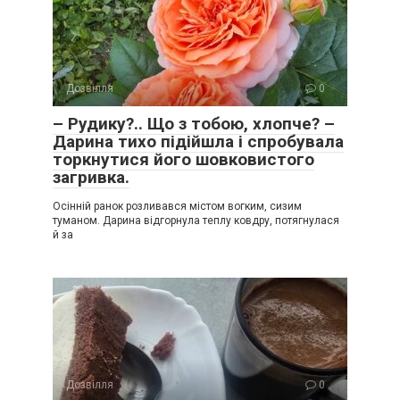
Дозвілля
0
– Рудику?.. Що з тобою, хлопче? –
Дарина тихо підійшла і спробувала
торкнутися його шовковистого
загривка.
Осінній ранок розливався містом вогким, сизим
туманом. Дарина відгорнула теплу ковдру, потягнулася
й за
Дозвілля
0