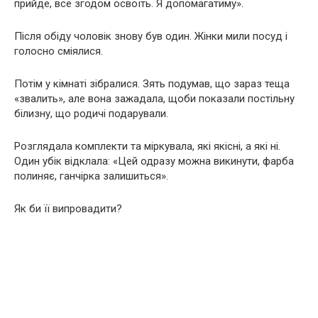
прийде, все згодом освоїть. Я допомагатиму».
Після обіду чоловік знову був один. Жінки мили посуд і
голосно сміялися.
Потім у кімнаті зібралися. Зять подумав, що зараз теща
«звалить», але вона зажадала, щоби показали постільну
білизну, що родичі подарували.
Розглядала комплекти та міркувала, які якісні, а які ні.
Один убік відклала: «Цей одразу можна викинути, фарба
полиняє, ганчірка залишиться».
Як би її випровадити?