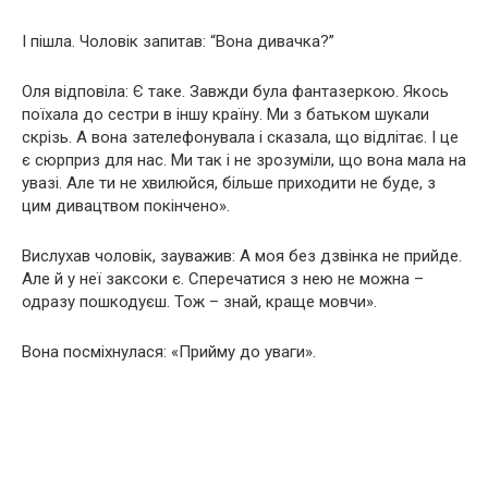
І пішла. Чоловік запитав: “Вона дивачка?”
Оля відповіла: Є таке. Завжди була фантазеркою. Якось
поїхала до сестри в іншу країну. Ми з батьком шукали
скрізь. А вона зателефонувала і сказала, що відлітає. І це
є сюрприз для нас. Ми так і не зрозуміли, що вона мала на
увазі. Але ти не хвилюйся, більше приходити не буде, з
цим дивацтвом покінчено».
Вислухав чоловік, зауважив: А моя без дзвінка не прийде.
Але й у неї заксоки є. Сперечатися з нею не можна –
одразу пошкодуєш. Тож – знай, краще мовчи».
Вона посміхнулася: «Прийму до уваги».