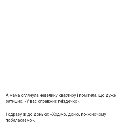
А мама оглянула невелику квартиру і помітила, що дуже
затишно: «У вас справжнє гніздечко».
І одразу ж до доньки: «Ходімо, доню, по-жіночому
побалакаємо».