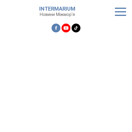
Перейти
INTERMARIUM
до
Новини Міжмор'я
вмісту