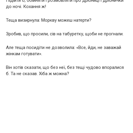
Підійти б, обійняти і розмовляти про дрібниці і дрібнички
до ночі. Кохання ж!
Теща визирнула: Моркву можеш натерти?
Зробив, що просили, сів на табуретку, щоби не прогнали.
Але теща посидіти не дозволила: «Все, йди, не заважай
жінкам готувати».
Він хотів сказати, що без неї, без тещі чудово впоралися
б. Та не сказав. Хіба ж можна?