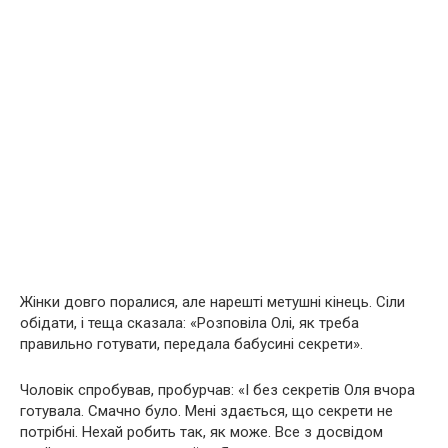
Жінки довго поралися, але нарешті метушні кінець. Сіли
обідати, і теща сказала: «Розповіла Олі, як треба
правильно готувати, передала бабусині секрети».
Чоловік спробував, пробурчав: «І без секретів Оля вчора
готувала. Смачно було. Мені здається, що секрети не
потрібні. Нехай робить так, як може. Все з досвідом