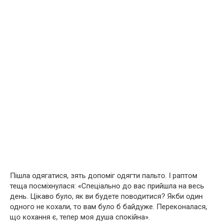
Пішла одягатися, зять допоміг одягти пальто. І раптом
теща посміхнулася: «Спеціально до вас прийшла на весь
день. Цікаво було, як ви будете поводитися? Якби один
одного не кохали, то вам було б байдуже. Переконалася,
що кохання є, тепер моя душа спокійна».