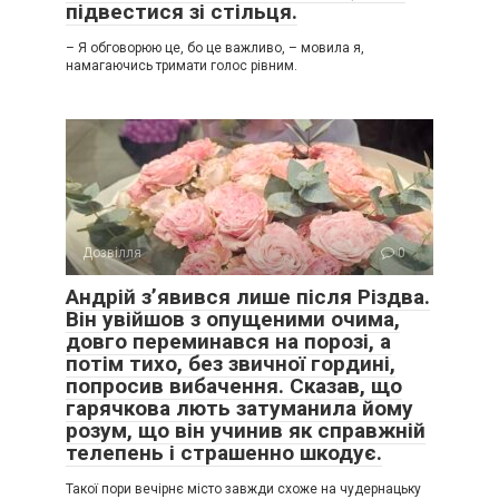
підвестися зі стільця.
– Я обговорюю це, бо це важливо, – мовила я,
намагаючись тримати голос рівним.
Дозвілля
0
Андрій з’явився лише після Різдва.
Він увійшов з опущеними очима,
довго переминався на порозі, а
потім тихо, без звичної гордині,
попросив вибачення. Сказав, що
гарячкова лють затуманила йому
розум, що він учинив як справжній
телепень і страшенно шкодує.
Такої пори вечірнє місто завжди схоже на чудернацьку