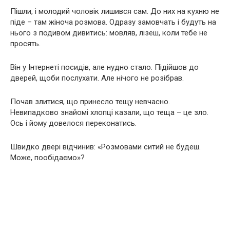
Пішли, і молодий чоловік лишився сам. До них на кухню не
піде – там жіноча розмова. Одразу замовчать і будуть на
нього з подивом дивитись: мовляв, лізеш, коли тебе не
просять.
Він у Інтернеті посидів, але нудно стало. Підійшов до
дверей, щоби послухати. Але нічого не розібрав.
Почав злитися, що принесло тещу невчасно.
Невипадково знайомі хлопці казали, що теща – це зло.
Ось і йому довелося переконатись.
Швидко двері відчинив: «Розмовами ситий не будеш.
Може, пообідаємо»?