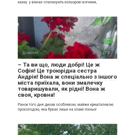
казку: у вікнах спалахують кольорові вогники,
Дозвілля
0
– Та ви що, люди добрі! Це ж
Софія! Це троюрідна сестра
Андрія! Вона ж спеціально з іншого
міста приїхала, вони змалечку
товаришували, як рідні! Вона ж
своя, кровна!
Ранок того дня дихав особливою, майже кришталевою
прохолодою, яка буває лише на зламі пізньої