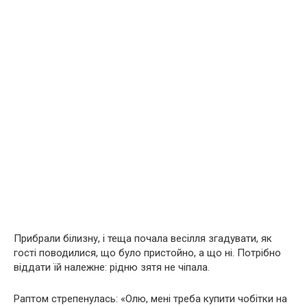
Прибрали білизну, і теща почала весілля згадувати, як
гості поводилися, що було пристойно, а що ні. Потрібно
віддати їй належне: рідню зятя не чіпала.
Раптом стрепенулась: «Олю, мені треба купити чобітки на