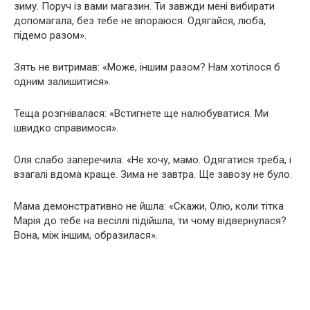
зиму. Поруч із вами магазин. Ти завжди мені вибирати
допомагала, без тебе не впораюся. Одягайся, люба,
підемо разом».
Зять не витримав: «Може, іншим разом? Нам хотілося б
одним залишитися».
Теща розгнівалася: «Встигнете ще налюбуватися. Ми
швидко справимося».
Оля слабо заперечила: «Не хочу, мамо. Одягатися треба, і
взагалі вдома краще. Зима не завтра. Ще завозу не було.
Мама демонстративно не йшла: «Скажи, Олю, коли тітка
Марія до тебе на весіллі підійшла, ти чому відвернулася?
Вона, між іншим, образилася».