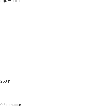
ець — 1 шт.
 250 г
 0,5 склянки