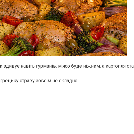
 здивує навіть гурманів: м’ясо буде ніжним, а картопля ст
грецьку страву зовсім не складно.