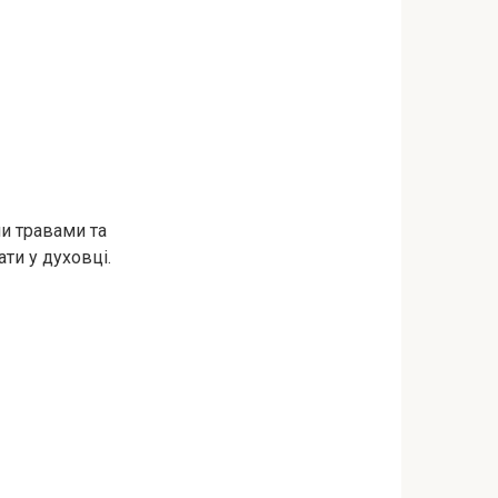
и травами та
ти у духовці.