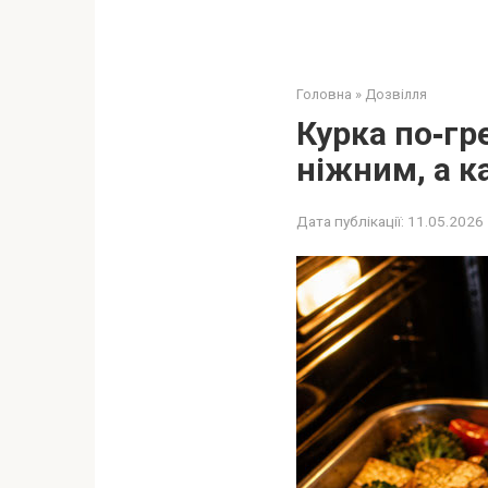
Головна
»
Дозвілля
Курка по‑гр
ніжним, а к
Дата публікації:
11.05.2026