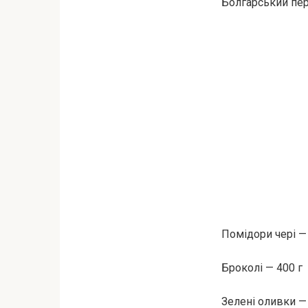
Болгарський пер
Помідори чері —
Броколі — 400 г
Зелені оливки —