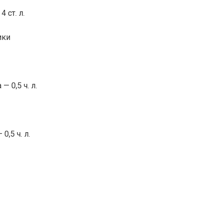
 ст. л.
ики
— 0,5 ч. л.
0,5 ч. л.