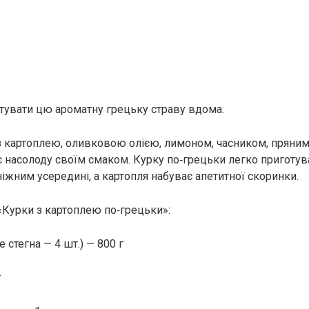
тувати цю ароматну грецьку страву вдома.
з картоплею, оливковою олією, лимоном, часником, пряним
 насолоду своїм смаком. Курку по‑грецьки легко приготува
іжним усередині, а картопля набуває апетитної скоринки.
 «Курки з картоплею по‑грецьки»:
е стегна — 4 шт.) — 800 г
г