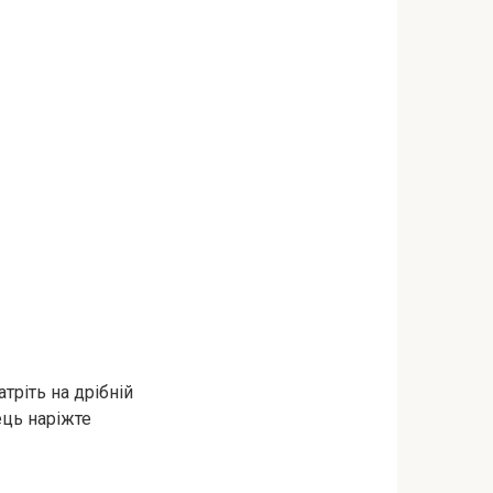
атріть на дрібній
ець наріжте