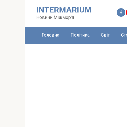
Перейти
INTERMARIUM
до
вмісту
Новини Міжмор'я
Головна
Політика
Світ
Ст