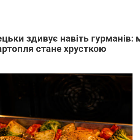
ецьки здивує навіть гурманів: 
артопля стане хрусткою