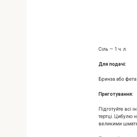
Сіль — 1 ч. л.
Для подачі:
Бринза або фета 
Приготування:
Підготуйте всі ін
тертці. Цибулю 
великими шматк