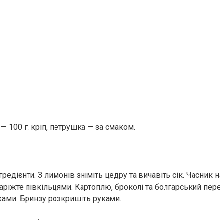
— 100 г, кріп, петрушка — за смаком.
гредієнти. З лимонів зніміть цедру та вичавіть сік. Часник н
наріжте півкільцями. Картоплю, броколі та болгарський пер
ами. Бринзу розкришіть руками.