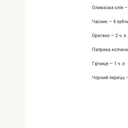
Оливкова олія — 4
Часник — 4 зубч
Орегано — 2 ч. л.
Паприка копчена 
Гірчиця — 1 ч. л.
Чорний перець — 