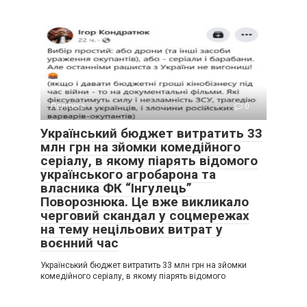
Політика
0
Український бюджет витратить 33
млн грн на зйомки комедійного
серіалу, в якому піарять відомого
українського агробарона та
власника ФК “Інгулець”
Поворознюка. Це вже викликало
черговий скандал у соцмережах
на тему нецільових витрат у
воєнний час
Український бюджет витратить 33 млн грн на зйомки
комедійного серіалу, в якому піарять відомого