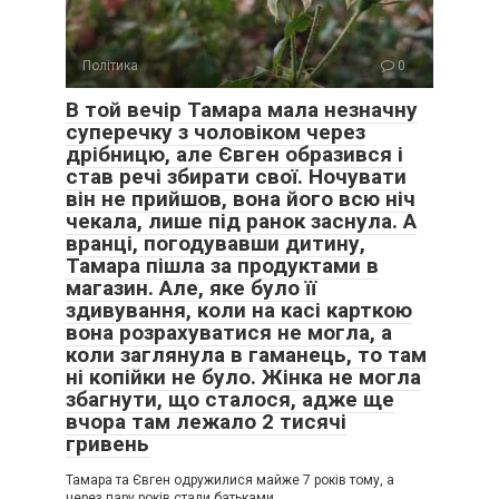
Політика
0
В той вечір Тамара мала незначну
суперечку з чоловіком через
дрібницю, але Євген образився і
став речі збирати свої. Ночувати
він не прийшов, вона його всю ніч
чекала, лише під ранок заснула. А
вранці, погодувавши дитину,
Тамара пішла за продуктами в
магазин. Але, яке було її
здивування, коли на касі карткою
вона розрахуватися не могла, а
коли заглянула в гаманець, то там
ні копійки не було. Жінка не могла
збагнути, що сталося, адже ще
вчора там лежало 2 тисячі
гривень
Тамара та Євген одружилися майже 7 років тому, а
через пару років стали батьками