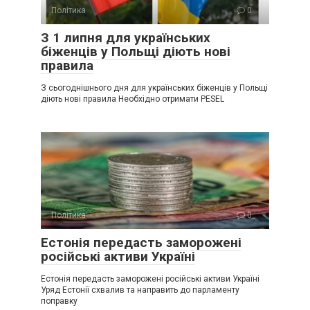
Політика
0
З 1 липня для українських
біженців у Польщі діють нові
правила
З сьогоднішнього дня для українських біженців у Польщі
діють нові правила Необхідно отримати PESEL
Політика
0
Естонія передасть заморожені
російські активи Україні
Естонія передасть заморожені російські активи Україні
Уряд Естонії схвалив та направить до парламенту
поправку