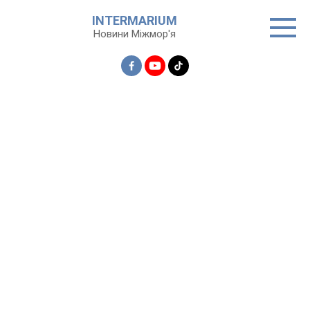
Перейти
INTERMARIUM
до
Новини Міжмор'я
вмісту