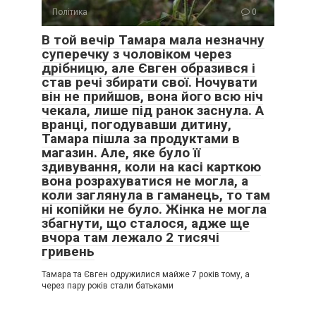
Політика
0
В той вечір Тамара мала незначну
суперечку з чоловіком через
дрібницю, але Євген образився і
став речі збирати свої. Ночувати
він не прийшов, вона його всю ніч
чекала, лише під ранок заснула. А
вранці, погодувавши дитину,
Тамара пішла за продуктами в
магазин. Але, яке було її
здивування, коли на касі карткою
вона розрахуватися не могла, а
коли заглянула в гаманець, то там
ні копійки не було. Жінка не могла
збагнути, що сталося, адже ще
вчора там лежало 2 тисячі
гривень
Тамара та Євген одружилися майже 7 років тому, а
через пару років стали батьками