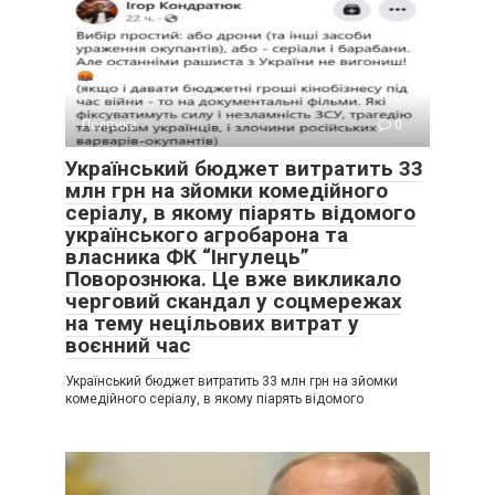
Політика
0
Український бюджет витратить 33
млн грн на зйомки комедійного
серіалу, в якому піарять відомого
українського агробарона та
власника ФК “Інгулець”
Поворознюка. Це вже викликало
черговий скандал у соцмережах
на тему нецільових витрат у
воєнний час
Український бюджет витратить 33 млн грн на зйомки
комедійного серіалу, в якому піарять відомого