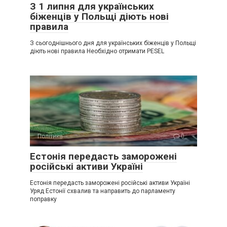
З 1 липня для українських
біженців у Польщі діють нові
правила
З сьогоднішнього дня для українських біженців у Польщі
діють нові правила Необхідно отримати PESEL
Політика
0
Естонія передасть заморожені
російські активи Україні
Естонія передасть заморожені російські активи Україні
Уряд Естонії схвалив та направить до парламенту
поправку