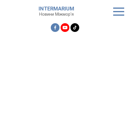
Перейти
INTERMARIUM
до
Новини Міжмор'я
вмісту