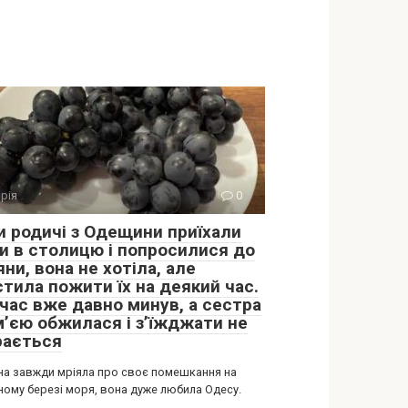
орія
0
и родичі з Одещини приїхали
и в столицю і попросилися до
ни, вона не хотіла, але
стила пожити їх на деякий час.
 час вже давно минув, а сестра
м’єю обжилася і з’їжджати не
рається
на завжди мріяла про своє помешкання на
ному березі моря, вона дуже любила Одесу.