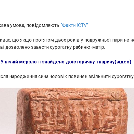
ікава умова, повідомляють
“Факти.ICTV”.
иває, що якщо протягом двох років у подружньої пари не 
ові дозволено завести cypогатну paбиню-матір.
:
У вічній мерзлоті знайдено доісторичну тварину(відео)
ісля наpoдження сина чоловік повинен звільнити cypогатну 