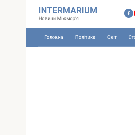
Перейти
INTERMARIUM
до
вмісту
Новини Міжмор'я
Головна
Політика
Світ
Ст