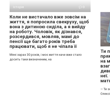
Історія
0
Коли не вистачало вже зовсім на
життя, я попросила свекруху, щоб
вона з дитиною сиділа, а я вийду
на роботу. Чоловік, як дізнався,
розсердився, мовляв, мамі до
пенсії ще багато років треба
Іст
працювати, щоб я не чіпала її
Ти 
Мені зараз 30 років, і моє життя наче вже стало
пря
досить таки визначеним, на
на 
вза
див
неї.
мат
— Ти з
Олексі