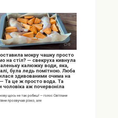
орія
0
поставила мокру чашку просто
мо на стіл? — свекруха кивнула
маленьку калюжку води, яка,
галі, була ледь помітною. Люба
илася здивованими очима на
 — Та це ж просто вода. Та
и чоловіка аж почервоніла
нову щось не так робиш! — голос Світлани
ївни прозвучав різко, але