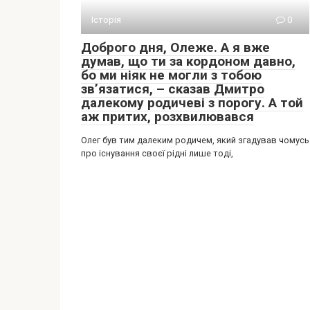
Історія
0
Доброго дня, Олеже. А я вже
думав, що ти за кордоном давно,
бо ми ніяк не могли з тобою
зв’язатися, – сказав Дмитро
далекому родичеві з порогу. А той
аж притих, розхвилювався
Олег був тим далеким родичем, який згадував чомусь
про існування своєї рідні лише тоді,