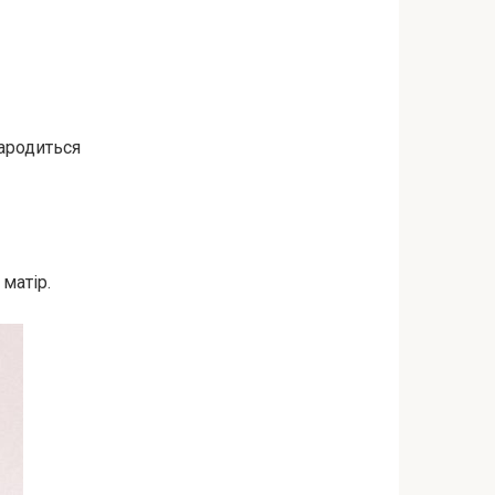
наpодиться
матір.