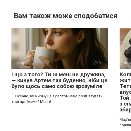
Вам також може сподобатися
Історія
0
Іст
І що з того? Ти ж мені не дружина,
Кол
— кинув Артем так буденно, ніби це
жит
було щось само собою зрозуміле
Тетя
впу
— Оксано, ну а чому це я раптом маю розв’язувати
Той
твої проблеми? Мені й
з сі
зби
Мар’я
соняч