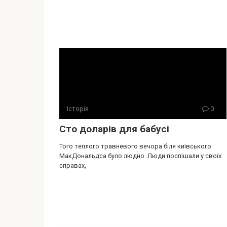
Історія
0
Сто доларів для бабусі
Того теплого травневого вечора біля київського
МакДональдса було людно. Люди поспішали у своїх
справах,