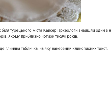
к біля турецького міста Кайсері археологи знайшли один з
ів, якому приблизно чотири тисячі років.
це глиняна табличка, на яку нанесений клинописних текст.