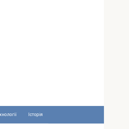
хнології
Історія