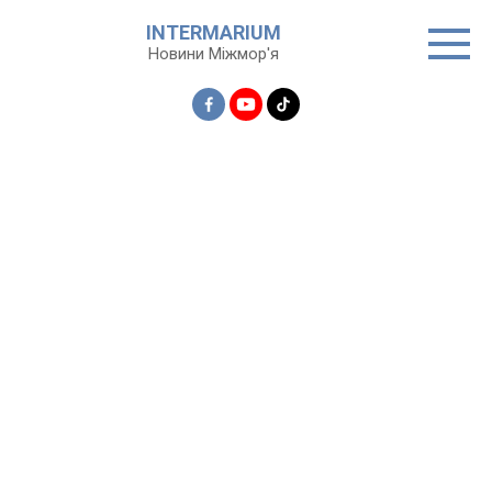
Перейти
INTERMARIUM
до
Новини Міжмор'я
вмісту