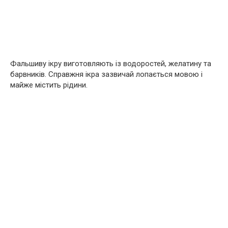
Фальшиву ікру виготовляють із водоростей, желатину та
барвників. Справжня ікра зазвичай лопається мовою і
майже містить рідини.