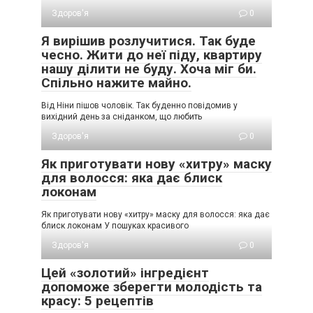
Здоров'я
0
Я вирішив розлучитися. Так буде
чесно. Жити до неї піду, квартиру
нашу ділити не буду. Хоча міг би.
Спільно нажите майно.
Від Ніни пішов чоловік. Так буденно повідомив у
вихідний день за сніданком, що любить
Здоров'я
0
Як приготувати нову «хитру» маску
для волосся: яка дає блиск
локонам
Як приготувати нову «хитру» маску для волосся: яка дає
блиск локонам У пошуках красивого
Здоров'я
0
Цей «золотий» інгредієнт
допоможе зберегти молодість та
красу: 5 рецептів