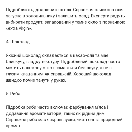
Підробляють, додаючи інші олії. Справжня оливкова олія
загусне в холодильнику і залишить осад. Експерти радять
вибирати продукт, запакований у темне скло з позначкою
«extra virgin».
4. Шоколад
Якісний шоколад складається з какао-олії та має
блискучу, гладку текстуру. Підроблений шоколад часто
містить пальмову олію і ламається без звуку, а не з
глухим клацанням, як справжній. Хороший шоколад
швидко почне танути у руках.
5. Риба
Підробка риби часто включає фарбування м’яса і
додавання ароматизаторів, таких як рідкий дим.
Справжня риба має яскраві луски, чисті очі та природний
аромат.