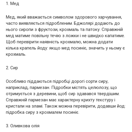
1. Мед
Мед, який вважається символом здорового харчування,
часто виявляється підробленим. Бджолярі додають до
нього сиропи з фруктози, крохмаль та патоку. Справжній
мед матиме повільну течію з ложки і не швидко капатиме.
Щоб перевірити наявність крохмалю, можна додати
кілька крапель йоду: якщо мед посиніє, значить у ньому є
крохмаль.
2. Сир
Особливо піддаються підробці дорогі сорти сиру,
наприклад, пармезан. Підробки містять целюлозу, що
отримується з деревини, щоб сир здавався твердішим.
Справжній пармезан має характерну крихту текстуру і
кристали на зламі. Також можна перевірити, додавши йод:
підробка сиру з крохмалем посиніє.
3. Оливкова олія