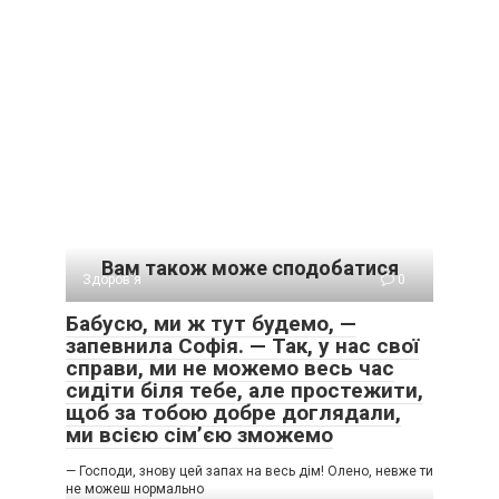
Вам також може сподобатися
Здоров'я
0
Бабусю, ми ж тут будемо, —
запевнила Софія. — Так, у нас свої
справи, ми не можемо весь час
сидіти біля тебе, але простежити,
щоб за тобою добре доглядали,
ми всією сім’єю зможемо
— Господи, знову цей запах на весь дім! Олено, невже ти
не можеш нормально