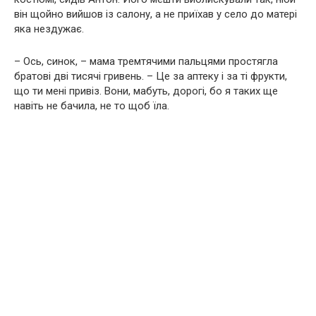
він щойно вийшов із салону, а не приїхав у село до матері
яка нездужає.
– Ось, синок, – мама тремтячими пальцями простягла
братові дві тисячі гривень. – Це за аптеку і за ті фрукти,
що ти мені привіз. Вони, мабуть, дорогі, бо я таких ще
навіть не бачила, не то щоб їла.