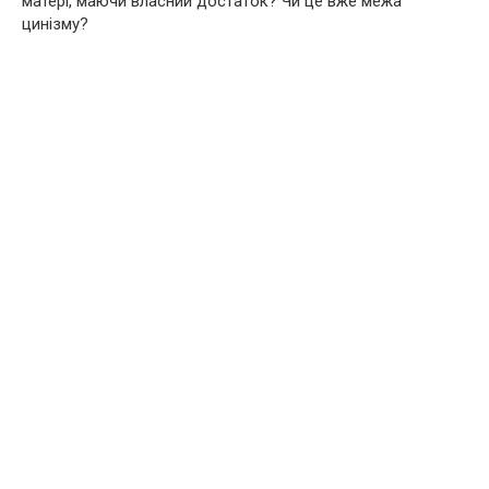
матері, маючи власний достаток? Чи це вже межа
цинізму?