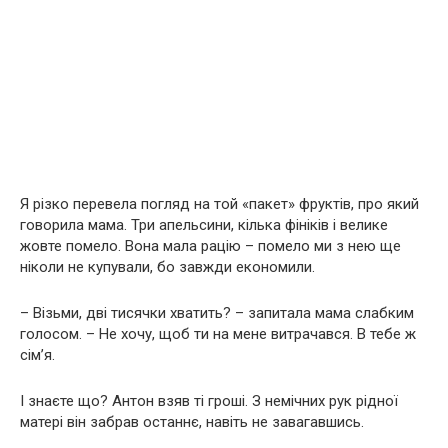
Я різко перевела погляд на той «пакет» фруктів, про який
говорила мама. Три апельсини, кілька фініків і велике
жовте помело. Вона мала рацію – помело ми з нею ще
ніколи не купували, бо завжди економили.
– Візьми, дві тисячки хватить? – запитала мама слабким
голосом. – Не хочу, щоб ти на мене витрачався. В тебе ж
сім’я.
І знаєте що? Антон взяв ті гроші. З немічних рук рідної
матері він забрав останнє, навіть не завагавшись.