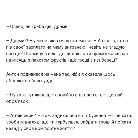
– Олено, не треба цієї драми.
– Драми?! – у мене аж в очах потемніло. – А нічого, що я
пів своєї зарплати на маму витрачаю і навіть не згадую
про це? Що живу з нею, доглядаю, а ти приїжджаєш раз
на місяць з пакетом фруктів і ще гроші з неї береш?
Антон подивився на мене так, ніби я сказала щось
абсолютно безглузде.
– Ну ти ж тут живеш, – спокійно відказав він. – Це твій
обов’язок.
– А твій який? – я аж задихалася від обурення. – Приїхати,
зробити вигляд, що ти турбуєшся, забрати гроші й поїхати
назад у своє комфортне життя?