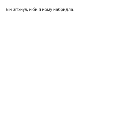
Він зітхнув, ніби я йому набридла.