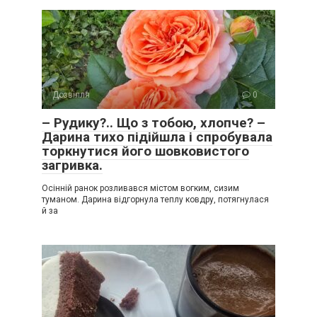
Дозвілля
0
– Рудику?.. Що з тобою, хлопче? –
Дарина тихо підійшла і спробувала
торкнутися його шовковистого
загривка.
Осінній ранок розливався містом вогким, сизим
туманом. Дарина відгорнула теплу ковдру, потягнулася
й за