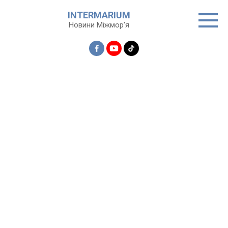
Перейти
INTERMARIUM
до
Новини Міжмор'я
вмісту