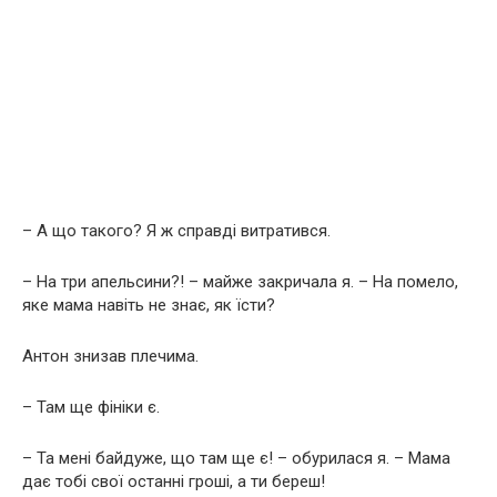
– А що такого? Я ж справді витратився.
– На три апельсини?! – майже закричала я. – На помело,
яке мама навіть не знає, як їсти?
Антон знизав плечима.
– Там ще фініки є.
– Та мені байдуже, що там ще є! – обурилася я. – Мама
дає тобі свої останні гроші, а ти береш!