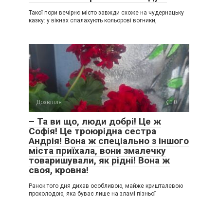
Такої пори вечірнє місто завжди схоже на чудернацьку
казку: у вікнах спалахують кольорові вогники,
Дозвілля
0
– Та ви що, люди добрі! Це ж
Софія! Це троюрідна сестра
Андрія! Вона ж спеціально з іншого
міста приїхала, вони змалечку
товаришували, як рідні! Вона ж
своя, кровна!
Ранок того дня дихав особливою, майже кришталевою
прохолодою, яка буває лише на зламі пізньої