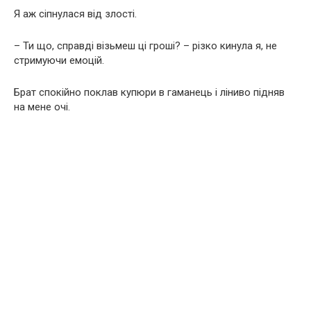
Я аж сіпнулася від злості.
– Ти що, справді візьмеш ці гроші? – різко кинула я, не
стримуючи емоцій.
Брат спокійно поклав купюри в гаманець і ліниво підняв
на мене очі.