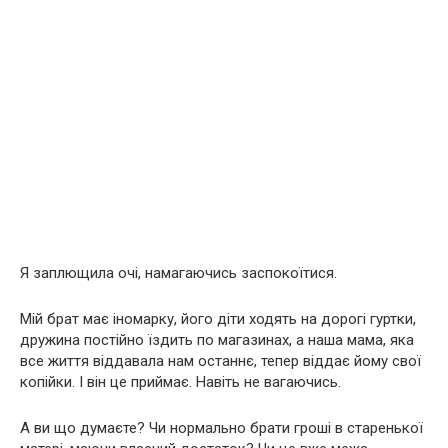
Я заплющила очі, намагаючись заспокоїтися.
Мій брат має іномарку, його діти ходять на дорогі гуртки,
дружина постійно їздить по магазинах, а наша мама, яка
все життя віддавала нам останнє, тепер віддає йому свої
копійки. І він це приймає. Навіть не вагаючись.
А ви що думаєте? Чи нормально брати гроші в старенької