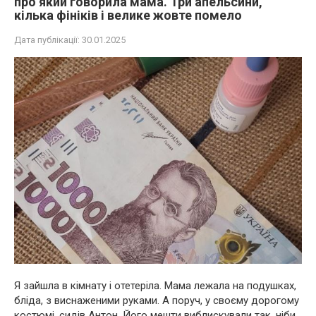
про який говорила мама. Три апельсини,
кілька фініків і велике жовте помело
Дата публікації:
30.01.2025
Я зайшла в кімнату і отетеріла. Мама лежала на подушках,
бліда, з виснаженими руками. А поруч, у своєму дорогому
костюмі, сидів Антон. Його мешти виблискували так, ніби