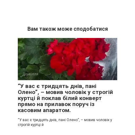
Вам також може сподобатися
Дозвілля
0
“У вас є тридцять днів, пані
Олено”, – мовив чоловік у строгій
куртці й поклав білий конверт
прямо на прилавок поруч із
касовим апаратом.
“У вас є тридцять днів, пані Олено”, – мовив чоловік у
строгій куртці й