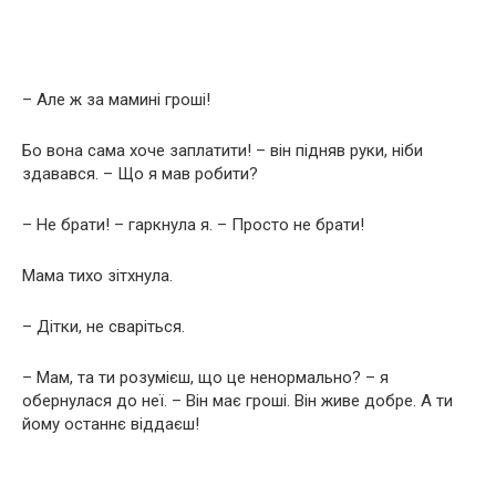
– Але ж за мамині гроші!
Бо вона сама хоче заплатити! – він підняв руки, ніби
здавався. – Що я мав робити?
– Не брати! – гаркнула я. – Просто не брати!
Мама тихо зітхнула.
– Дітки, не сваріться.
– Мам, та ти розумієш, що це ненормально? – я
обернулася до неї. – Він має гроші. Він живе добре. А ти
йому останнє віддаєш!