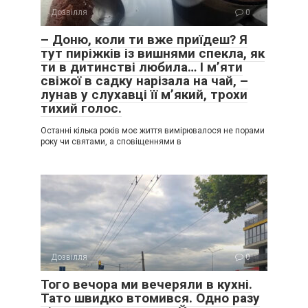
Дозвілля
0
– Доню, коли ти вже приїдеш? Я
тут пиріжків із вишнями спекла, як
ти в дитинстві любила… І м’яти
свіжої в садку нарізала на чай, –
лунав у слухавці її м’який, трохи
тихий голос.
Останні кілька років моє життя вимірювалося не порами
року чи святами, а сповіщеннями в
Дозвілля
0
Того вечора ми вечеряли в кухні.
Тато швидко втомився. Одно разу