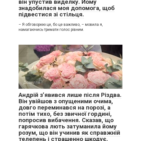
він упустив виделку. Йому
знадобилася моя допомога, щоб
підвестися зі стільця.
– Я обговорюю це, бо це важливо, – мовила я,
намагаючись тримати голос рівним.
Дозвілля
0
Андрій з’явився лише після Різдва.
Він увійшов з опущеними очима,
довго переминався на порозі, а
потім тихо, без звичної гордині,
попросив вибачення. Сказав, що
гарячкова лють затуманила йому
розум, що він учинив як справжній
телепень і страшенно шкодує.