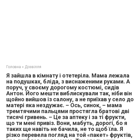
Головна
»
Дозвілля
Я зайшла в кімнату і отетеріла. Мама лежала
на подушках, бліда, з виснаженими руками. А
поруч, у своєму дорогому костюмі, сидів
Антон. Його мешти виблискували так, ніби він
щойно вийшов із салону, а не приїхав у село до
матері яка нездужає. – Ось, синок, – мама
тремтячими пальцями простягла братові дві
тисячі гривень. – Це за аптеку і за ті фрукти,
що ти мені привіз. Вони, мабуть, дорогі, бо я
таких ще навіть не бачила, не то щоб їла. Я
різко перевела погляд на той «пакет» фруктів,