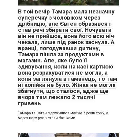
В той вечір Тамара мала незначну
суперечку з чоловіком через
дрібницю, але Євген образився і
став речі збирати свої. Ночувати
він не прийшов, вона його всю ніч
чекала, лише під ранок заснула. А
вранці, погодувавши дитину,
Тамара пішла за продуктами в
магазин. Але, яке було її
здивування, коли на касі карткою
вона розрахуватися не могла, а
коли заглянула в гаманець, то там
ні копійки не було. Жінка не могла
збагнути, що сталося, адже ще
вчора там лежало 2 тисячі
гривень
Тамара та Євген одружилися майже 7 років тому, а
через пару років стали батьками