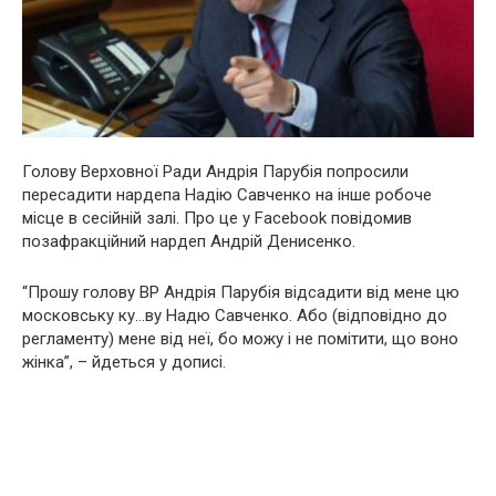
Голову Верховної Ради Андрія Парубія попросили
пересадити нардепа Надію Савченко на інше робоче
місце в сесійній залі. Про це у Facebook повідомив
позафракційний нардеп Андрій Денисенко.
“Прошу голову ВР Андрія Парубія відсадити від мене цю
московську ку…ву Надю Савченко. Або (відповідно до
регламенту) мене від неї, бо можу і не помітити, що воно
жінка”, – йдеться у дописі.