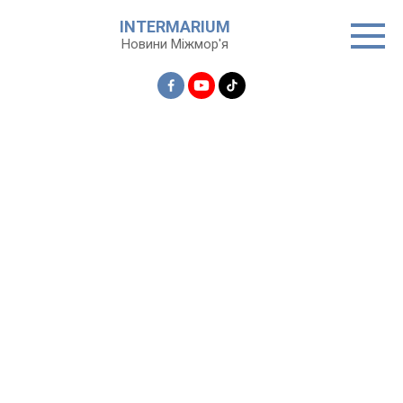
Перейти
INTERMARIUM
до
Новини Міжмор'я
вмісту