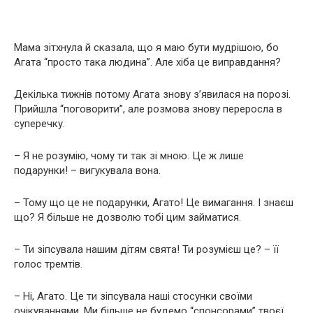
Мама зітхнула й сказала, що я маю бути мудрішою, бо
Агата “просто така людина”. Але хіба це виправдання?
Декілька тижнів потому Агата знову з’явилася на порозі.
Прийшла “поговорити”, але розмова знову переросла в
суперечку.
– Я не розумію, чому ти так зі мною. Це ж лише
подарунки! – вигукувала вона.
– Тому що це не подарунки, Агато! Це вимагання. І знаєш
що? Я більше не дозволю тобі цим займатися.
– Ти зіпсувала нашим дітям свята! Ти розумієш це? – її
голос тремтів.
– Ні, Агато. Це ти зіпсувала наші стосунки своїми
очікуваннями. Ми більше не будемо “спонсорами” твоєї