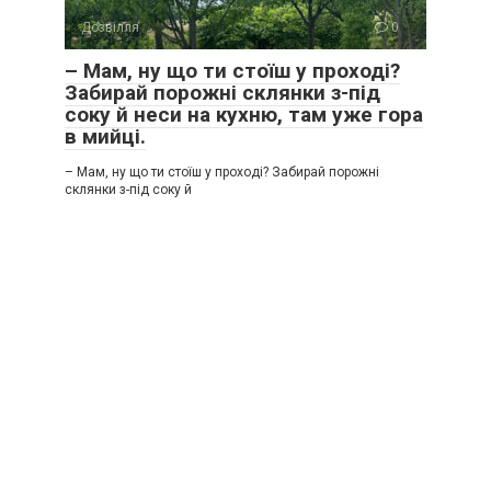
Дозвілля
0
– Мам, ну що ти стоїш у проході?
Забирай порожні склянки з-під
соку й неси на кухню, там уже гора
в мийці.
– Мам, ну що ти стоїш у проході? Забирай порожні
склянки з-під соку й