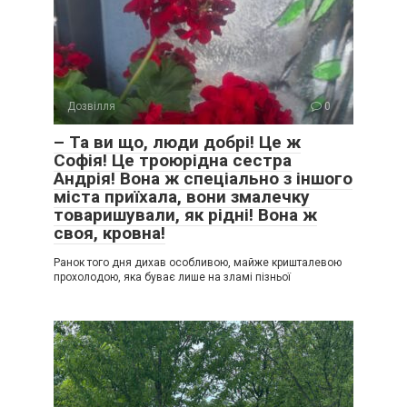
Дозвілля
0
– Та ви що, люди добрі! Це ж
Софія! Це троюрідна сестра
Андрія! Вона ж спеціально з іншого
міста приїхала, вони змалечку
товаришували, як рідні! Вона ж
своя, кровна!
Ранок того дня дихав особливою, майже кришталевою
прохолодою, яка буває лише на зламі пізньої