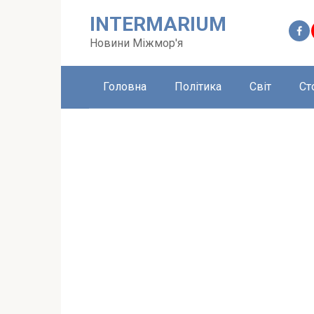
Перейти
INTERMARIUM
до
вмісту
Новини Міжмор'я
Головна
Політика
Світ
Ст