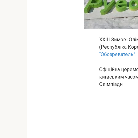
XXIII Зимові Олі
(Республіка Коре
“Обозреватель”.
Офіційна церемон
київським часом 
Олімпіади.