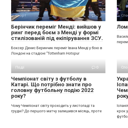
Спорт
0
Спо
Берінчик переміг Менді: вийшов у
Лом
ринг перед боєм з Менді у формі
Василь
стилізованій під екіпірування ЗСУ.
перемі
Боксер Денис Беринчик переміг Івана Менді у бою в
Лондоні на стадіоні “Tottenham Hotspur
Події
0
Спо
Чемпіонат світу з футболу в
Укр
Катарі. Що потрібно знати про
Іспа
головну футбольну подію 2022
Чем
року?
рок
Чому Чемпіонат світу проходить у листопаді та
Іспані
грудні? До першого матчу залишився місяць, проте
крок у
футбо