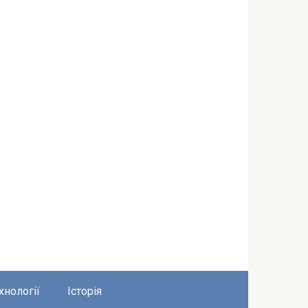
хнології
Історія