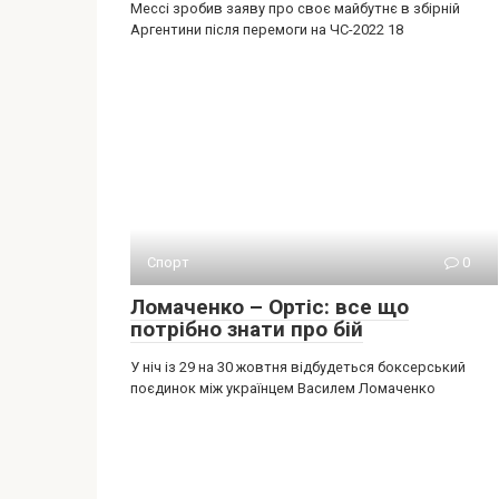
Мессі зробив заяву про своє майбутнє в збірній
Аргентини після перемоги на ЧС-2022 18
Спорт
0
Ломаченко – Ортіс: все що
потрібно знати про бій
У ніч із 29 на 30 жовтня відбудеться боксерський
поєдинок між українцем Василем Ломаченко