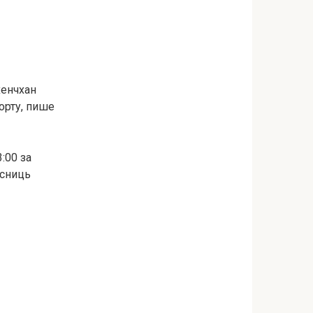
хенчхан
орту, пише
:00 за
асниць