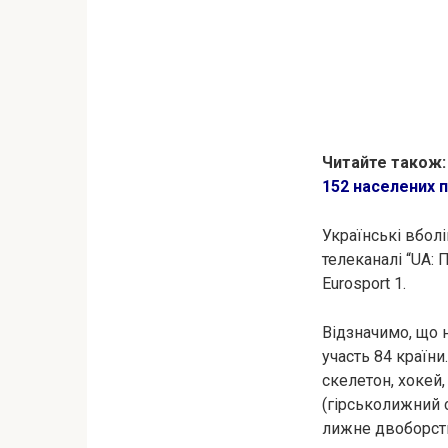
Читайте також
152 населених п
Українські вбол
телеканалі “UA: 
Eurosport 1.
Відзначимо, що н
участь 84 країни
скелетон, хокей,
(гірськолижний с
лижне двоборств