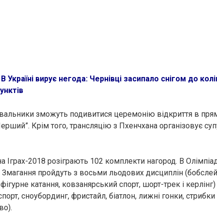
:
В Україні вирує негода: Чернівці засипало снігом до кол
унктів
івальники зможуть подивитися церемонію відкриття в прям
Перший”. Крім того, трансляцію з Пхенчхана організовує су
а Іграх-2018 розіграють 102 комплекти нагород. В Олімпіад
. Змагання пройдуть з восьми льодових дисциплін (бобслей,
 фігурне катання, ковзанярський спорт, шорт-трек і керлінг
порт, сноубординг, фристайл, біатлон, лижні гонки, стрибки 
о).