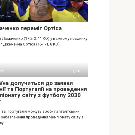
рт
0
аченко переміг Ортіса
 Ломаченко (17-2-0, 11 КО) у важкому поєдинку
г Джемейна Ортіса (16-1-1, 8 КО).
рт
0
аїна долучиться до заявки
нії та Португалії на проведення
піонату світу з футболу 2030
у
я та Португалія можуть зробити гігантський
 забезпеченні проведення Чемпіонату світу з
лу