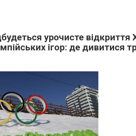
дбудеться урочисте відкриття Х
мпійських ігор: де дивитися т