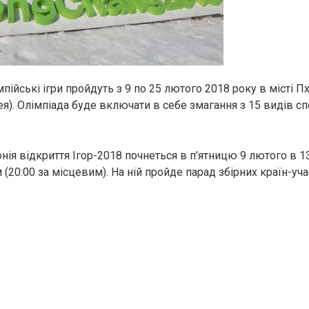
мпійські ігри пройдуть з 9 по 25 лютого 2018 року в місті П
я). Олімпіада буде включати в себе змагання з 15 видів сп
ія відкриття Ігор-2018 почнеться в п’ятницю 9 лютого в 13
(20:00 за місцевим). На ній пройде парад збірних країн-уч