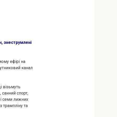
ін, знеструмлені
ому ефірі на
путниковий канал
і візьмуть
 санний спорт,
) і семи лижних
з трампліну та