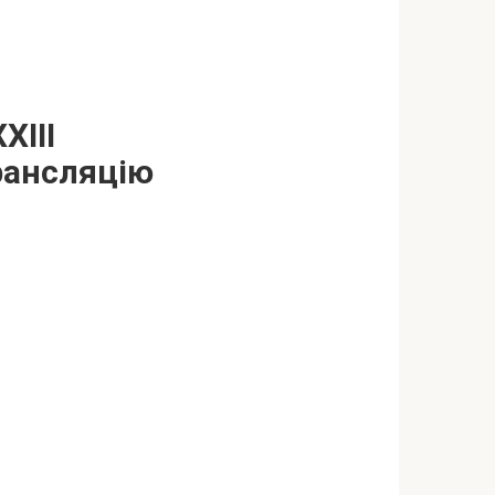
ХІІІ
рансляцію