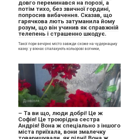
довго переминався на порозі, а
потім тихо, без звичної гордині,
попросив вибачення. Сказав, що
гарячкова лють затуманила йому
розум, що він учинив як справжній
телепень і страшенно шкодує.
Такої пори вечірнє місто завжди схоже на чудернацьку
казку: у вікнах спалахують кольорові вогники,
Дозвілля
0
– Та ви що, люди добрі! Це ж
Софія! Це троюрідна сестра
Андрія! Вона ж спеціально з іншого
міста приїхала, вони змалечку
товаришували, як рідні! Вона ж