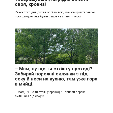
своя, кровна!
Ранок того дня дихав особливою, майже кришталевою
прохолодою, яка буває лише на зламі пізньої
Дозвілля
0
– Мам, ну що ти стоїш у проході?
Забирай порожні склянки з-під
соку й неси на кухню, там уже гора
в мийці.
– Мам, ну що ти стоїш у проході? Забирай порожні
склянки з-під соку й