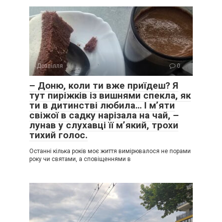
Дозвілля
0
– Доню, коли ти вже приїдеш? Я
тут пиріжків із вишнями спекла, як
ти в дитинстві любила… І м’яти
свіжої в садку нарізала на чай, –
лунав у слухавці її м’який, трохи
тихий голос.
Останні кілька років моє життя вимірювалося не порами
року чи святами, а сповіщеннями в