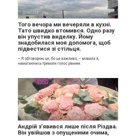
Дозвілля
0
Того вечора ми вечеряли в кухні.
Тато швидко втомився. Одно разу
він упустив виделку. Йому
знадобилася моя допомога, щоб
підвестися зі стільця.
– Я обговорюю це, бо це важливо, – мовила я,
намагаючись тримати голос рівним.
Дозвілля
0
Андрій з’явився лише після Різдва.
Він увійшов з опущеними очима,