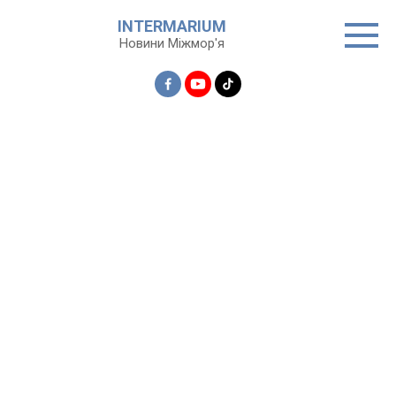
Перейти
INTERMARIUM
до
Новини Міжмор'я
вмісту