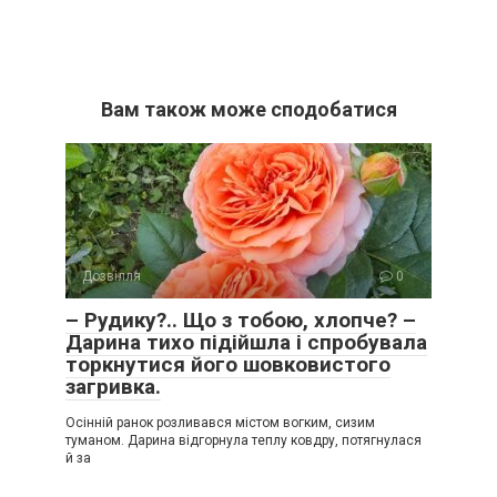
Вам також може сподобатися
Дозвілля
0
– Рудику?.. Що з тобою, хлопче? –
Дарина тихо підійшла і спробувала
торкнутися його шовковистого
загривка.
Осінній ранок розливався містом вогким, сизим
туманом. Дарина відгорнула теплу ковдру, потягнулася
й за