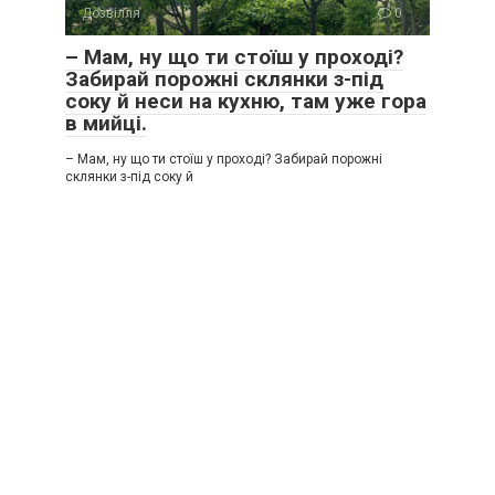
Дозвілля
0
– Мам, ну що ти стоїш у проході?
Забирай порожні склянки з-під
соку й неси на кухню, там уже гора
в мийці.
– Мам, ну що ти стоїш у проході? Забирай порожні
склянки з-під соку й