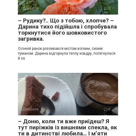
Дозвілля
0
– Рудику?.. Що з тобою, хлопче? –
Дарина тихо підійшла і спробувала
торкнутися його шовковистого
загривка.
Осінній ранок розливався містом вогким, сизим
туманом. Дарина відгорнула теплу ковдру, потягнулася
й за
Дозвілля
0
– Доню, коли ти вже приїдеш? Я
тут пиріжків із вишнями спекла, як
ти в дитинстві любила… І м’яти