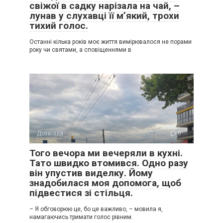
свіжої в садку нарізала на чай, –
лунав у слухавці її м’який, трохи
тихий голос.
Останні кілька років моє життя вимірювалося не порами
року чи святами, а сповіщеннями в
Дозвілля
0
Того вечора ми вечеряли в кухні.
Тато швидко втомився. Одно разу
він упустив виделку. Йому
знадобилася моя допомога, щоб
підвестися зі стільця.
– Я обговорюю це, бо це важливо, – мовила я,
намагаючись тримати голос рівним.