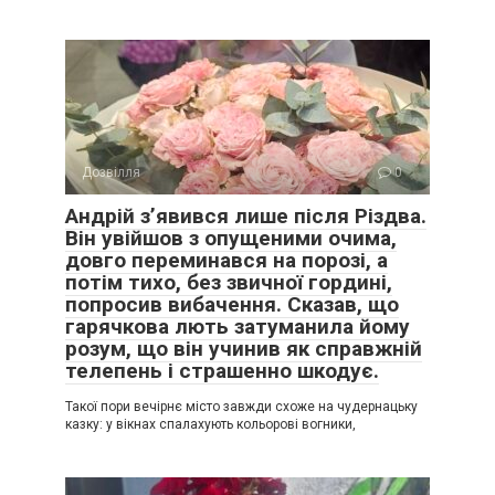
Дозвілля
0
Андрій з’явився лише після Різдва.
Він увійшов з опущеними очима,
довго переминався на порозі, а
потім тихо, без звичної гордині,
попросив вибачення. Сказав, що
гарячкова лють затуманила йому
розум, що він учинив як справжній
телепень і страшенно шкодує.
Такої пори вечірнє місто завжди схоже на чудернацьку
казку: у вікнах спалахують кольорові вогники,