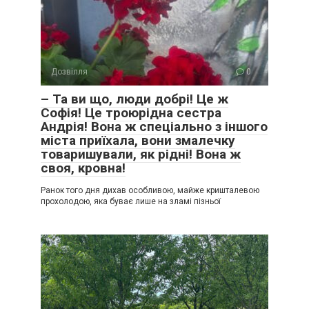
Дозвілля
0
– Та ви що, люди добрі! Це ж
Софія! Це троюрідна сестра
Андрія! Вона ж спеціально з іншого
міста приїхала, вони змалечку
товаришували, як рідні! Вона ж
своя, кровна!
Ранок того дня дихав особливою, майже кришталевою
прохолодою, яка буває лише на зламі пізньої