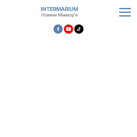
Перейти
INTERMARIUM
до
Новини Міжмор'я
вмісту