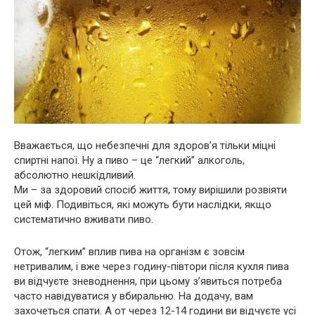
Вважається, що небезпечні для здоров’я тільки міцні
спиртні напої. Ну а пиво – це “легкий” алкоголь,
абсолютно нешкідливий.
Ми – за здоровий спосіб життя, тому вирішили розвіяти
цей міф. Подивіться, які можуть бути наслідки, якщо
систематично вживати пиво.
Отож, “легким” вплив пива на організм є зовсім
нетривалим, і вже через годину-півтори після кухля пива
ви відчуєте зневоднення, при цьому з’явиться потреба
часто навідуватися у вбиральню. На додачу, вам
захочеться спати. А от через 12-14 години ви відчуєте усі