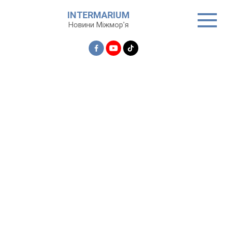
Перейти
INTERMARIUM
до
Новини Міжмор'я
вмісту