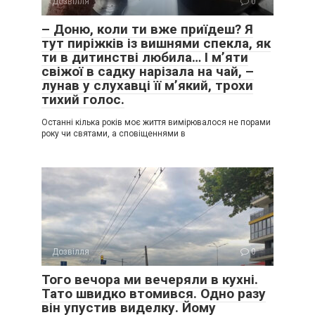
Дозвілля
0
– Доню, коли ти вже приїдеш? Я
тут пиріжків із вишнями спекла, як
ти в дитинстві любила… І м’яти
свіжої в садку нарізала на чай, –
лунав у слухавці її м’який, трохи
тихий голос.
Останні кілька років моє життя вимірювалося не порами
року чи святами, а сповіщеннями в
Дозвілля
0
Того вечора ми вечеряли в кухні.
Тато швидко втомився. Одно разу
він упустив виделку. Йому