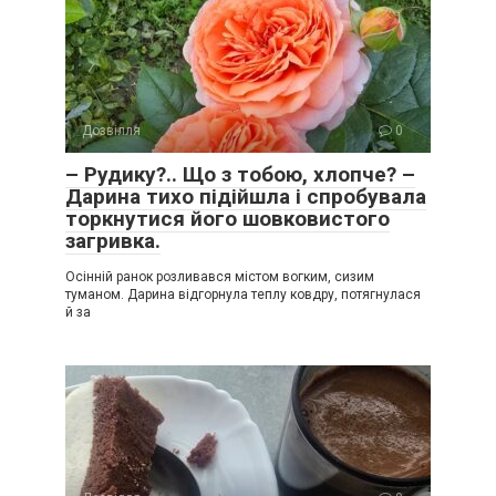
Дозвілля
0
– Рудику?.. Що з тобою, хлопче? –
Дарина тихо підійшла і спробувала
торкнутися його шовковистого
загривка.
Осінній ранок розливався містом вогким, сизим
туманом. Дарина відгорнула теплу ковдру, потягнулася
й за