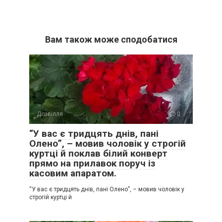
Вам також може сподобатися
Дозвілля
0
“У вас є тридцять днів, пані
Олено”, – мовив чоловік у строгій
куртці й поклав білий конверт
прямо на прилавок поруч із
касовим апаратом.
“У вас є тридцять днів, пані Олено”, – мовив чоловік у
строгій куртці й