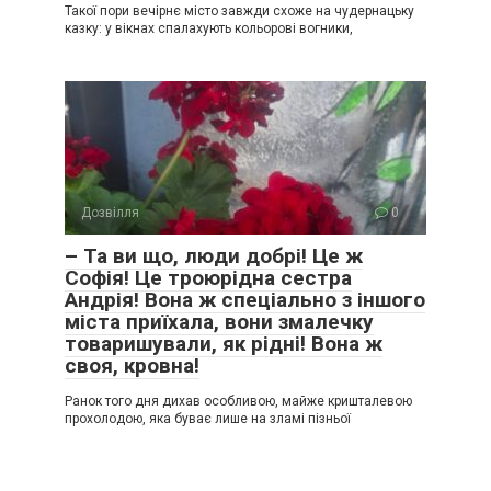
Такої пори вечірнє місто завжди схоже на чудернацьку
казку: у вікнах спалахують кольорові вогники,
Дозвілля
0
– Та ви що, люди добрі! Це ж
Софія! Це троюрідна сестра
Андрія! Вона ж спеціально з іншого
міста приїхала, вони змалечку
товаришували, як рідні! Вона ж
своя, кровна!
Ранок того дня дихав особливою, майже кришталевою
прохолодою, яка буває лише на зламі пізньої