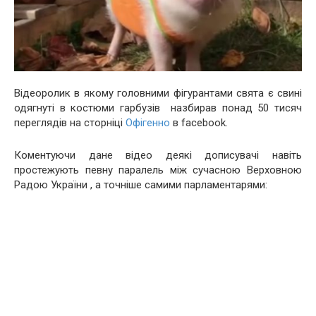
Відеоролик в якому головними фігурантами свята є свині
одягнуті в костюми гарбузів назбирав понад 50 тисяч
переглядів на сторніці
Офігенно
в facebook.
Коментуючи дане відео деякі дописувачі навіть
простежують певну паралель між сучасною Верховною
Радою України , а точніше самими парламентарями: