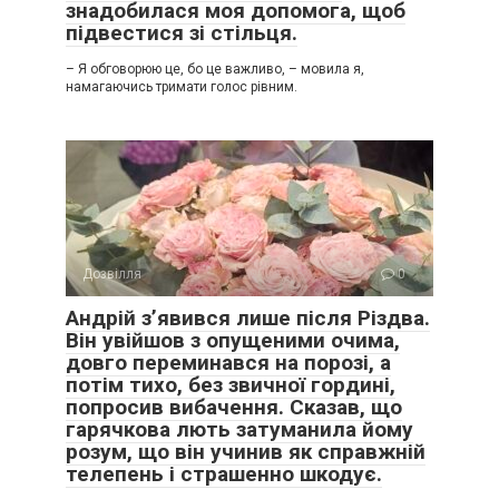
знадобилася моя допомога, щоб
підвестися зі стільця.
– Я обговорюю це, бо це важливо, – мовила я,
намагаючись тримати голос рівним.
Дозвілля
0
Андрій з’явився лише після Різдва.
Він увійшов з опущеними очима,
довго переминався на порозі, а
потім тихо, без звичної гордині,
попросив вибачення. Сказав, що
гарячкова лють затуманила йому
розум, що він учинив як справжній
телепень і страшенно шкодує.