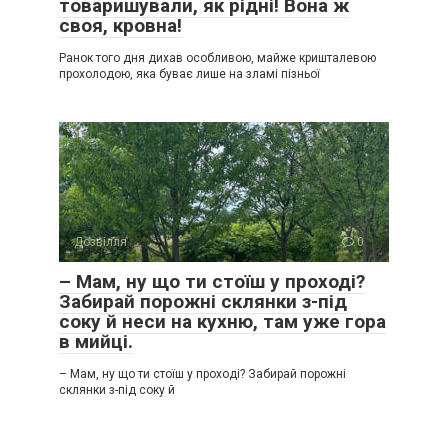
товаришували, як рідні! Вона ж
своя, кровна!
Ранок того дня дихав особливою, майже кришталевою
прохолодою, яка буває лише на зламі пізньої
Дозвілля
0
– Мам, ну що ти стоїш у проході?
Забирай порожні склянки з-під
соку й неси на кухню, там уже гора
в мийці.
– Мам, ну що ти стоїш у проході? Забирай порожні
склянки з-під соку й