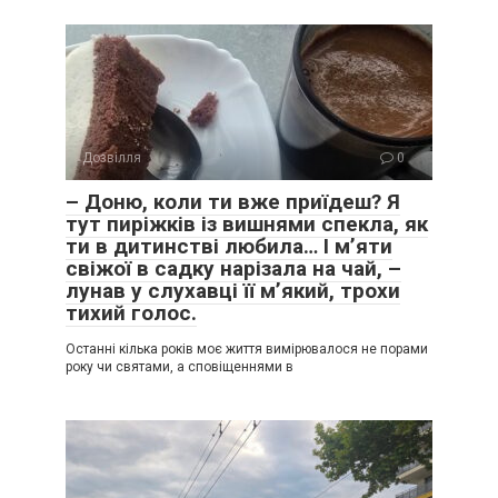
Дозвілля
0
– Доню, коли ти вже приїдеш? Я
тут пиріжків із вишнями спекла, як
ти в дитинстві любила… І м’яти
свіжої в садку нарізала на чай, –
лунав у слухавці її м’який, трохи
тихий голос.
Останні кілька років моє життя вимірювалося не порами
року чи святами, а сповіщеннями в