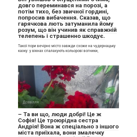
довго переминався на порозі, а
потім тихо, без звичної гордині,
попросив вибачення. Сказав, що
гарячкова лють затуманила йому
розум, що він учинив як справжній
телепень і страшенно шкодує.
Такої пори вечірнє місто завжди схоже на чудернацьку
казку: у вікнах спалахують кольорові вогники,
Дозвілля
0
– Та ви що, люди добрі! Це ж
Софія! Це троюрідна сестра
Андрія! Вона ж спеціально з іншого
міста приїхала, вони змалечку