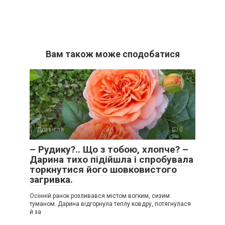
Вам також може сподобатися
Дозвілля
0
– Рудику?.. Що з тобою, хлопче? –
Дарина тихо підійшла і спробувала
торкнутися його шовковистого
загривка.
Осінній ранок розливався містом вогким, сизим
туманом. Дарина відгорнула теплу ковдру, потягнулася
й за