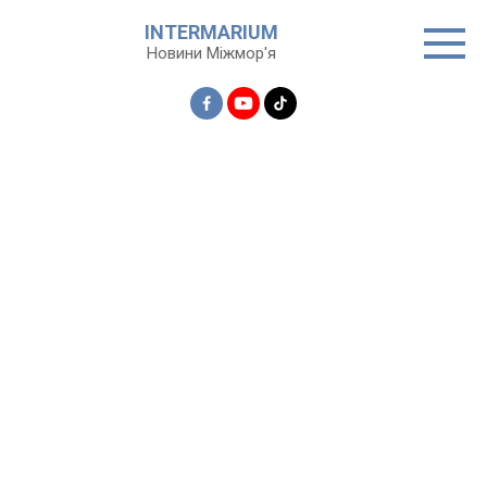
Перейти
INTERMARIUM
до
Новини Міжмор'я
вмісту