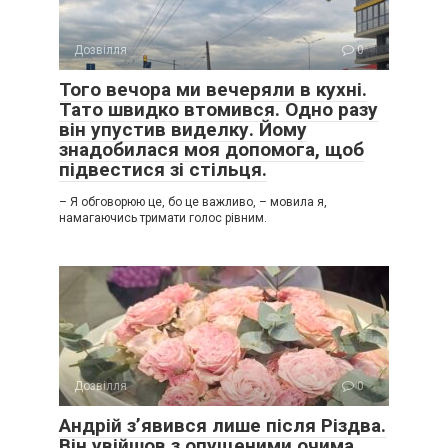
Дозвілля
0
Того вечора ми вечеряли в кухні.
Тато швидко втомився. Одно разу
він упустив виделку. Йому
знадобилася моя допомога, щоб
підвестися зі стільця.
– Я обговорюю це, бо це важливо, – мовила я,
намагаючись тримати голос рівним.
Дозвілля
0
Андрій з’явився лише після Різдва.
Він увійшов з опущеними очима,