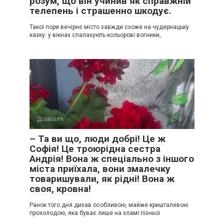
розум, що він учинив як справжній
телепень і страшенно шкодує.
Такої пори вечірнє місто завжди схоже на чудернацьку
казку: у вікнах спалахують кольорові вогники,
Дозвілля
0
– Та ви що, люди добрі! Це ж
Софія! Це троюрідна сестра
Андрія! Вона ж спеціально з іншого
міста приїхала, вони змалечку
товаришували, як рідні! Вона ж
своя, кровна!
Ранок того дня дихав особливою, майже кришталевою
прохолодою, яка буває лише на зламі пізньої