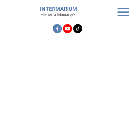
Перейти
INTERMARIUM
до
Новини Міжмор'я
вмісту