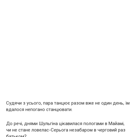
Судячи з усього, пара танцює разом вже не один день, їм
вдалося непогано станцювати.
До речі, днями Шульгіна цікавилася пологами в Майамі,
чи не стане ловелас-Серьога незабаром в черговий раз
батьком?