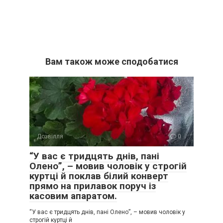
Вам також може сподобатися
Дозвілля
0
“У вас є тридцять днів, пані
Олено”, – мовив чоловік у строгій
куртці й поклав білий конверт
прямо на прилавок поруч із
касовим апаратом.
“У вас є тридцять днів, пані Олено”, – мовив чоловік у
строгій куртці й