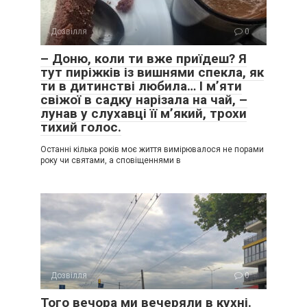
Дозвілля
0
– Доню, коли ти вже приїдеш? Я
тут пиріжків із вишнями спекла, як
ти в дитинстві любила… І м’яти
свіжої в садку нарізала на чай, –
лунав у слухавці її м’який, трохи
тихий голос.
Останні кілька років моє життя вимірювалося не порами
року чи святами, а сповіщеннями в
Дозвілля
0
Того вечора ми вечеряли в кухні.