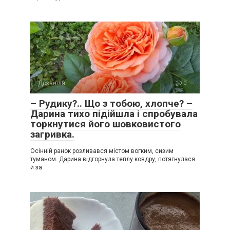
Дозвілля
0
– Рудику?.. Що з тобою, хлопче? –
Дарина тихо підійшла і спробувала
торкнутися його шовковистого
загривка.
Осінній ранок розливався містом вогким, сизим
туманом. Дарина відгорнула теплу ковдру, потягнулася
й за