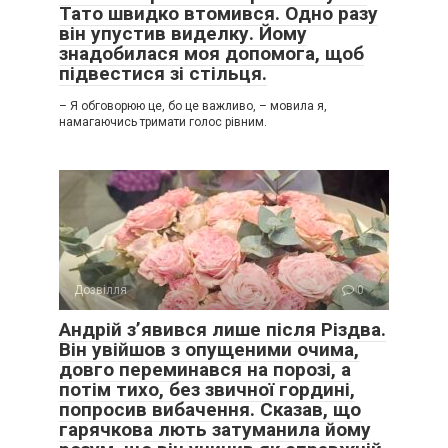
Тато швидко втомився. Одно разу
він упустив виделку. Йому
знадобилася моя допомога, щоб
підвестися зі стільця.
– Я обговорюю це, бо це важливо, – мовила я,
намагаючись тримати голос рівним.
Дозвілля
0
Андрій з’явився лише після Різдва.
Він увійшов з опущеними очима,
довго переминався на порозі, а
потім тихо, без звичної гордині,
попросив вибачення. Сказав, що
гарячкова лють затуманила йому