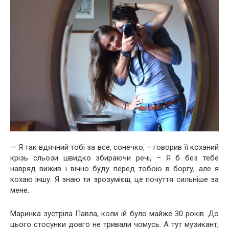
— Я так вдячний тобі за все, сонечко, – говорив її коханий
крізь сльози швидко збираючи речі, – Я б без тебе
навряд вижив і вічно буду перед тобою в боргу, але я
кохаю іншу. Я знаю ти зрозумієш, це почуття сильніше за
мене.
Маринка зустріла Павла, коли їй було майже 30 років. До
цього стосунки довго не тривали чомусь. А тут музикант,