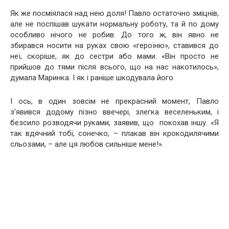
Як же посміялася над нею доля! Павло остаточно зміцнів,
але не поспішав шукати нормальну роботу, та й по дому
особливо нічого не робив. До того ж, він явно не
збирався носити на руках свою «героїню», ставився до
неї, скоріше, як до сестри або мами. «Він просто не
прийшов до тями після всього, що на нас накотилось»,
думала Маринка. І як і раніше шкодувала його.
І ось, в один зовсім не прекрасний момент, Павло
з’явився додому пізно ввечері, злегка веселеньким, і
безсило розводячи руками, заявив, що покохав іншу. «Я
так вдячний тобі, сонечко, – плакав він крокодилячими
сльозами, – але ця любов сильніше мене!».