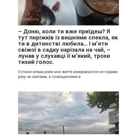
Дозвілля
0
– Доню, коли ти вже приїдеш? Я
тут пиріжків із вишнями спекла, як
ти в дитинстві любила… І м’яти
свіжої в садку нарізала на чай, –
лунав у слухавці її м’який, трохи
тихий голос.
Останні кілька років моє життя вимірювалося не порами
року чи святами, а сповіщеннями в
Дозвілля
0