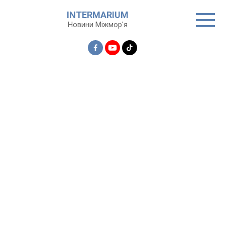
Перейти
INTERMARIUM
до
Новини Міжмор'я
вмісту