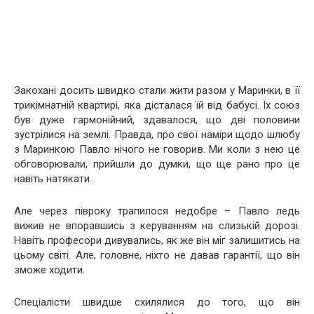
Закохані досить швидко стали жити разом у Маринки, в її
трикімнатній квартирі, яка дісталася їй від бабусі. Їх союз
був дуже гармонійний, здавалося, що дві половини
зустрілися на землі. Правда, про свої наміри щодо шлюбу
з Маринкою Павло нічого не говорив. Ми коли з нею це
обговорювали, прийшли до думки, що ще рано про це
навіть натякати.
Але через півроку трапилося недобре – Павло ледь
вижив не впоравшись з керуванням на слизькій дорозі.
Навіть професори дивувались, як же він міг залишитись на
цьому світі. Але, головне, ніхто не давав гарантії, що він
зможе ходити.
Спеціалісти швидше схилялися до того, що він