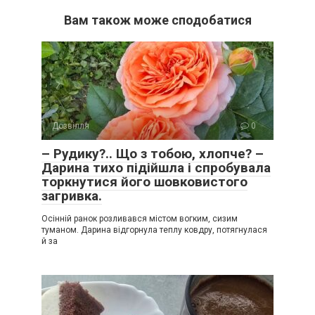
Вам також може сподобатися
Дозвілля
0
– Рудику?.. Що з тобою, хлопче? –
Дарина тихо підійшла і спробувала
торкнутися його шовковистого
загривка.
Осінній ранок розливався містом вогким, сизим
туманом. Дарина відгорнула теплу ковдру, потягнулася
й за