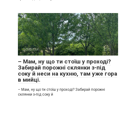
Дозвілля
0
– Мам, ну що ти стоїш у проході?
Забирай порожні склянки з-під
соку й неси на кухню, там уже гора
в мийці.
– Мам, ну що ти стоїш у проході? Забирай порожні
склянки з-під соку й