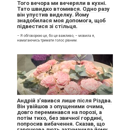
Того вечора ми вечеряли в кухні.
Тато швидко втомився. Одно разу
він упустив виделку. Йому
знадобилася моя допомога, щоб
підвестися зі стільця.
– Я обговорюю це, бо це важливо, – мовила я,
намагаючись тримати голос рівним.
Дозвілля
0
Андрій з’явився лише після Різдва.
Він увійшов з опущеними очима,
довго переминався на порозі, а
потім тихо, без звичної гордині,
попросив вибачення. Сказав, що
гарячкова лють затуманила йому