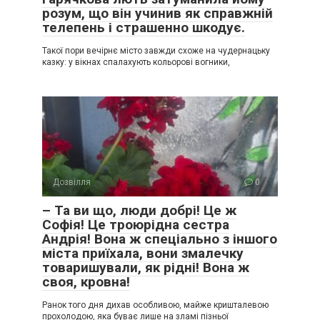
розум, що він учинив як справжній
телепень і страшенно шкодує.
Такої пори вечірнє місто завжди схоже на чудернацьку
казку: у вікнах спалахують кольорові вогники,
Дозвілля
0
– Та ви що, люди добрі! Це ж
Софія! Це троюрідна сестра
Андрія! Вона ж спеціально з іншого
міста приїхала, вони змалечку
товаришували, як рідні! Вона ж
своя, кровна!
Ранок того дня дихав особливою, майже кришталевою
прохолодою, яка буває лише на зламі пізньої