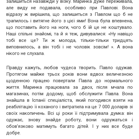
залишиться назавжди у візку. Маринка дуже переживала,
але виду не подавала, особливо при Павлові. Вона
відразу ж вирішила, що залишиться з Павлом що б не
трапилось і витягне його з цієї ями! Вона була впевнена,
що поставить його на ноги, чого б їй це не коштувало.
Наші спільні знайомі, та й я теж, дивувалися: «Ну навіщо
тобі все це? Ти ж молода, тільки-тільки тридцять
виповнилось, а він тобі і не чоловік зовсім! ». А вона
нікого не слухала.
Правду кажуть, любов чудеса творить. Павло одужав.
Протягом майже трьох років вони вдвох величезною
щоденною працею повертали Павла до нормального
життя. Маринка працювала за двох, після мчала по
магазинах, потім додому, щоб обслужити Павла. Вона
знайшла в Іспанії спеціаліста, який погодився взяти на
реабілітацію її коханого і витратила на це 7 000 доларів зі
своїх накопичень. Всі ці роки її підтримувала думка: він
одужає, знову знайде роботу, вони одружаться і
обов’язково матимуть багато дітей. І у них все буде
добре.