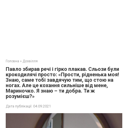
Головна
»
Дозвілля
Павло збирав речі і гірко плакав. Сльози були
крокодилячі просто: «Прости, рідненька моя!
Знаю, саме тобі завдячую тим, що стою на
ногах. Але це кохання сильніше від мене,
Мариночко. Я знаю – ти добра. Ти ж
розумієш?»
Дата публікації:
04.09.2021