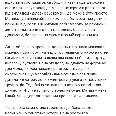
відхопити собі шматок свободи. Тікати туди, де можна
спати всю ніч у поїзді, де можна вечеряти в ресторанах
під виглядом «ділових зустрічей», де можна бути просто
Матвієм, успішним айтішником, а не батьком, чия дитина
кричить від колік. Він купував собі свободу за рахунок її
життя, залишаючи її в повній ізоляції, без сну, без
допомоги, без права на елементарний перепочинок.
Аліна обережно пройшла до спальні, поклала малюка в
ліжечко і сіла поруч на підлогу, спершись спиною на стіну.
Сльози вже висохли, залишивши після себе лише пусту,
випалену пустелю. Вона згадала, як дівчата на форумах
для молодих мам писали про схожі ситуації, як
скаржилися, що чоловіки «ламаються» після появи
дитини, не витримуючи зміни фокусу уваги та побутових
труднощів. Тоді Аліна читала це з легкою посмішкою,
думаючи: «Ну, у нас такого точно не буде, Матвій у мене
інший, ми ж дорослі люди, ми про все домовилися».
Тепер вона сама стала героїнею цієї банальноїта
нескінченно самотньої історії. Вона зрозуміла