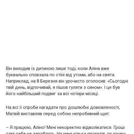
Він виходив із дитиною лише тоді, коли Аліна вже
буквально сповзала по стіні від утоми, або на свята.
Наприклад, на 8 Березня він урочисто оголосив: «Сьогодні
твій день, відпочивай, я пішов гуляти з сином». І це був
його найбільший подвиг за всі чотири місяці.
На всі її спроби нагадати про дошлюбні домовленості,
Матвій виставляв перед собою непробивний щит:
– Я працюю, Аліно! Мені некоректно відволікатися. Гроші
самі себе не зароблять. На мені кілька проєктів, ти хочеш,