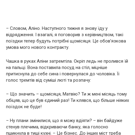
– Словом, Аліно. Наступного тижня я знову їду у
відрядження. І взагалі, я поговорив з керівництвом, такі
поїздки тепер будуть потрібні щомісяця. Це обов’язкова
умова мого нового контракту.
Чашка в руках Аліни затремтіла. Окріп ледь не пролився їй
на пальці. Вона поставила посуд на стіл, міцніше
притиснула до себе сина і повернулася до чоловіка. Її
голос тремтів від суміші люті та розпачу:
– Що значить – щомісяця, Матвію? Ти ж мені місяць тому
обіцяв, що це був єдиний раз! Ти клявся, що більше ніяких
поїздок не буде!
– Ну плани змінилися, що я можу вдіяти? – він байдуже
стенув плечима, відкриваючи банку, яка голосно
пшикнула в тиші кухні. – Це бізнес. До інших міст треба