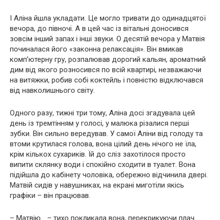
І Аліна йшла укладати. Це могло тривати до одинадцятої
вечора, до півночі. А в цей час із вітальні доносився
зовсім інший запах і інші звуки. О десятій вечора у Матвія
починалася його «законна релаксація». Він вмикав
комп’ютерну гру, розпалював дорогий кальян, ароматний
дим від якого розносився по всій квартирі, незважаючи
на витяжки, робив собі коктейль і повністю відключався
від навколишнього світу.
Одного разу, тижні три тому, Аліна досі згадувала цей
день із тремтінням у голосі, у малюка різалися перші
зубки. Він сильно вередував. У самої Аліни від голоду та
втоми крутилася голова, вона цілий день нічого не їла,
крім кількох сухариків. Їй до сліз захотілося просто
випити склянку води і спокійно сходити в туалет. Вона
підійшла до кабінету чоловіка, обережно відчинила двері.
Матвій сидів у навушниках, на екрані миготіли якісь
графіки – він працював.
– Матвію… – тихо покликала вона, перекрикуючи плач