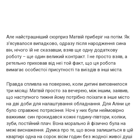
Але найстрашніший сюрприз Матвій приберіг на потім. Як
з’ясувалося випадково, одразу після народження сина
він, нічого їй не сказавши, взяв ще одну додаткову
роботу – ще один великий контракт. І не просто взяв, а
ретельно приховав від неї той факт, що ця робота
вимагає особистої присутності та виїздів в інші міста.
Правда спливла на поверхню, коли дитині виповнилося
три місяці. Матвій просто за вечерею, між іншим, заявив,
що наступного тижня йому потрібно поїхати в інше місто
на дві доби для налаштування обладнання. Для Аліни це
було справжнє потрясіння. Ночі у них були неймовірно
важкими: син прокидався кожні годину-півтори, коліки,
зуби, постійний плач. Вона морально й фізично була на
межі виснаження. Думка про те, що вона залишиться в цій
квартирі одна на сорок вісім годин без жодної живої душі