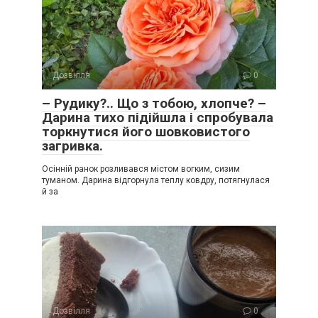
Дозвілля
0
– Рудику?.. Що з тобою, хлопче? –
Дарина тихо підійшла і спробувала
торкнутися його шовковистого
загривка.
Осінній ранок розливався містом вогким, сизим
туманом. Дарина відгорнула теплу ковдру, потягнулася
й за
Дозвілля
0