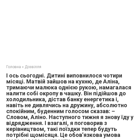
Головна
»
Дозвілля
І ось сьогодні. Дитині виповнилося чотири
місяці. Матвій зайшов на кухню, де Аліна,
тримаючи малюка однією рукою, намагалася
налити собі окропу в чашку. Він підійшов до
холодильника, дістав банку енергетика і,
навіть не дивлячись на дружину, абсолютно
спокійним, буденним голосом сказав: –
Словом, Аліно. Наступного тижня я знову їду у
відрядження. І взагалі, я поговорив з
керівництвом, такі поїздки тепер будуть
потрібні щомісяця. Це обов’язкова умова