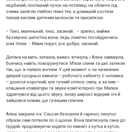
недбалий, поспішний пучок на потилиці, на обличчі під
очима залягли глибокі темні тіні, а домашній костюм
пахнув кислим дитячим молоком та присипкою.
– Тихо, маленький, тихо, засинай… – хрипко, майже
беззвучно шепотіла вона, ледь помітно погойдуючись
усім тілом. – Мама поруч, усе добре, засинай…
Дитина на мить затихла, важко зітхнула, і Аліна завмерла,
боячись навіть поворухнутися. М’язи спини та шиї затекли
так, що їх палило вогнем. У цей момент з-за зачинених
дверей сусідньої кімнати – робочого кабінету її чоловіка
– донісся короткий, але гучний сплеск сміху, а за ним –
клацання клавіатури та звуки комп’ютерної гри. Малюк
здригнувся від цього звуку, знову широко відкрив очі й
зайшовся новим, ще гучнішим плачем.
Аліна закрила очі. Сльози безсилля й гарячої, пекучої
образи самі потекли по її щоках. Вона притиснула сина до
грудей, продовжуючи ходити по кімнаті з кутка в куток,