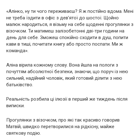
«Алінко, ну ти чого переживаєш? Я ж постійно вдома. Мені
не треба їздити в офіс з дев’ятої до шостої. Щойно
малюк народиться, я візьму на себе щоденні прогулянки з
візочком. Ти матимеш залізобетонні дві-три години на
день для себе. Зможеш спокійно сходити в душ, попити
кави в тиші, почитати книгу або просто поспати. Ми ж
команда».
Аліна вірила кожному слову. Вона йшла на пологи з
почуттям абсолютної безпеки, знаючи, що поруч із нею
сильний, надійний чоловік, який готовий ділити з нею
батьківство.
Реальність розбила ці ілюзії в перший же тиждень після
виписки.
Прогулянки з візочком, про які так красиво говорив
Матвій, швидко перетворилися на рідкісну, майже
святкову подію.