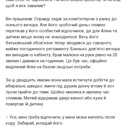
щоб я все завалив?
Він працював. Справді сидів за комп’ютером з ранку до
пізнього вечора. Але його «робочий день» плавно
перетікав у його особистий відпочинок, де для Аліни та
дитини місця знову не знаходилося. Весь його
батьківський обов’язок тепер зводився до суворого,
майже погодинного регламенту. Близько дев’ятої вечора
він виходив із кабінету, брав малюка на руки рівно на 20
хвилин і дивився на годинник. Це був час, офіційно
виділений Аліні на базові людські потреби.
За ці двадцять хвилин вона мала встигнути добігти до
вбиральні, швидко змити під душем денну втому й хоч
трохи прийти до тями. Щойно хвилина в хвилину час
спливав, Матвій відкривав двері ванної або кухні й
повертав їй дитину:
– Усе, мені треба відпочити, у мене мізки киплять після
коду. Забирай, укладай його.