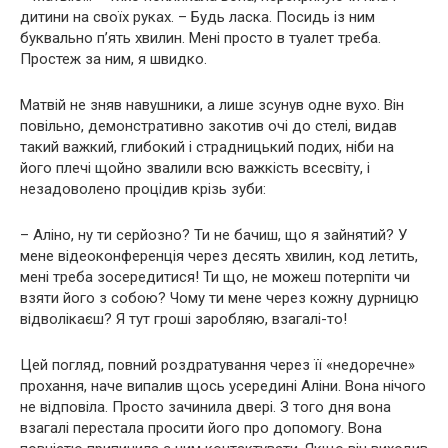
дитини на своїх руках. – Будь ласка. Посидь із ним
буквально п’ять хвилин. Мені просто в туалет треба.
Простеж за ним, я швидко.
Матвій не зняв навушники, а лише зсунув одне вухо. Він
повільно, демонстративно закотив очі до стелі, видав
такий важкий, глибокий і страдницький подих, ніби на
його плечі щойно звалили всю важкість всесвіту, і
незадоволено процідив крізь зуби:
– Аліно, ну ти серйозно? Ти не бачиш, що я зайнятий? У
мене відеоконференція через десять хвилин, код летить,
мені треба зосередитися! Ти що, не можеш потерпіти чи
взяти його з собою? Чому ти мене через кожну дурницю
відволікаєш? Я тут гроші заробляю, взагалі-то!
Цей погляд, повний роздратування через її «недоречне»
прохання, наче випалив щось усередині Аліни. Вона нічого
не відповіла. Просто зачинила двері. З того дня вона
взагалі перестала просити його про допомогу. Вона