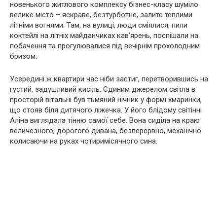
новенького житлового комплексу бізнес-класу шуміло
велике місто – яскраве, безтурботне, залите теплими
літніми вогнями. Там, на вулиці, люди сміялися, пили
коктейлі на літніх майданчиках кав’ярень, поспішали на
побачення та прогулювалися під вечірнім прохолодним
бризом.
Усередині ж квартири час ніби застиг, перетворившись на
густий, задушливий кисіль. Єдиним джерелом світла в
просторій вітальні був тьмяний нічник у формі хмаринки,
що стояв біля дитячого ліжечка. У його блідому світінні
Аліна виглядала тінню самої себе. Вона сиділа на краю
величезного, дорогого дивана, безперервно, механічно
колисаючи на руках чотиримісячного сина.