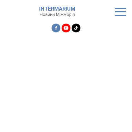
Перейти
INTERMARIUM
до
Новини Міжмор'я
вмісту