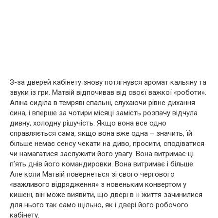
З-за дверей кабінету знову потягнувся аромат кальяну та
звуки із гри. Матвій відпочивав від своєї важкої «роботи».
Аліна сиділа в темряві спальні, слухаючи рівне дихання
сина, і вперше за чотири місяці замість розпачу відчула
дивну, холодну рішучість. Якщо вона все одно
справляється сама, якщо вона вже одна – значить, їй
більше немає сенсу чекати на диво, просити, сподіватися
чи намагатися заслужити його увагу. Вона витримає ці
п’ять днів його командировки. Вона витримає і більше.
Але коли Матвій повернеться зі свого чергового
«важливого відрядження» з новеньким конвертом у
кишені, він може виявити, що двері в її життя зачинилися
для нього так само щільно, як і двері його робочого
кабінету.