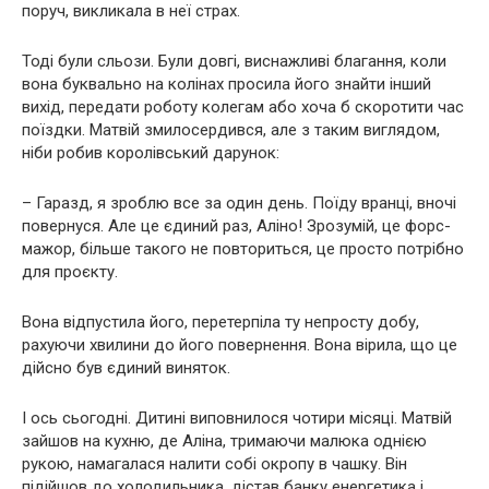
поруч, викликала в неї страх.
Тоді були сльози. Були довгі, виснажливі благання, коли
вона буквально на колінах просила його знайти інший
вихід, передати роботу колегам або хоча б скоротити час
поїздки. Матвій змилосердився, але з таким виглядом,
ніби робив королівський дарунок:
– Гаразд, я зроблю все за один день. Поїду вранці, вночі
повернуся. Але це єдиний раз, Аліно! Зрозумій, це форс-
мажор, більше такого не повториться, це просто потрібно
для проєкту.
Вона відпустила його, перетерпіла ту непросту добу,
рахуючи хвилини до його повернення. Вона вірила, що це
дійсно був єдиний виняток.
І ось сьогодні. Дитині виповнилося чотири місяці. Матвій
зайшов на кухню, де Аліна, тримаючи малюка однією
рукою, намагалася налити собі окропу в чашку. Він
підійшов до холодильника, дістав банку енергетика і,