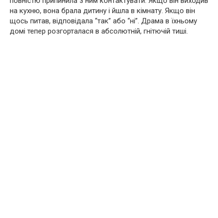
повністю припинила з ним контактувати. Якщо він виходив
на кухню, вона брала дитину і йшла в кімнату. Якщо він
щось питав, відповідала “так” або “ні”. Драма в їхньому
домі тепер розгорталася в абсолютній, гнітючій тиші.