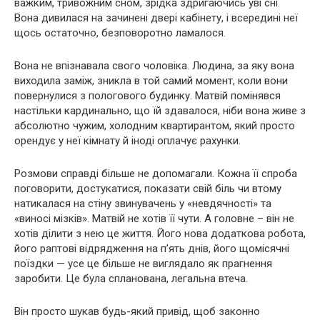
важким, тривожним сном, зрідка здригаючись уві сні.
Вона дивилася на зачинені двері кабінету, і всередині неї
щось остаточно, безповоротно ламалося.
Вона не впізнавала свого чоловіка. Людина, за яку вона
виходила заміж, зникла в той самий момент, коли вони
повернулися з пологового будинку. Матвій помінявся
настільки кардинально, що їй здавалося, ніби вона живе з
абсолютно чужим, холодним квартирантом, який просто
орендує у неї кімнату й іноді оплачує рахунки.
Розмови справді більше не допомагали. Кожна її спроба
поговорити, достукатися, показати свій біль чи втому
натикалася на стіну звинувачень у «невдячності» та
«виносі мізків». Матвій не хотів її чути. А головне – він не
хотів ділити з нею це життя. Його нова додаткова робота,
його раптові відрядження на п’ять днів, його щомісячні
поїздки — усе це більше не виглядало як прагнення
заробити. Це була спланована, легальна втеча.
Він просто шукав будь-який привід, щоб законно