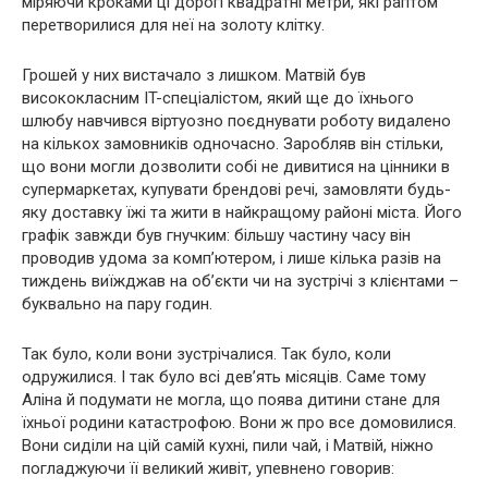
міряючи кроками ці дорогі квадратні метри, які раптом
перетворилися для неї на золоту клітку.
Грошей у них вистачало з лишком. Матвій був
висококласним IT-спеціалістом, який ще до їхнього
шлюбу навчився віртуозно поєднувати роботу видалено
на кількох замовників одночасно. Заробляв він стільки,
що вони могли дозволити собі не дивитися на цінники в
супермаркетах, купувати брендові речі, замовляти будь-
яку доставку їжі та жити в найкращому районі міста. Його
графік завжди був гнучким: більшу частину часу він
проводив удома за комп’ютером, і лише кілька разів на
тиждень виїжджав на об’єкти чи на зустрічі з клієнтами –
буквально на пару годин.
Так було, коли вони зустрічалися. Так було, коли
одружилися. І так було всі девʼять місяців. Саме тому
Аліна й подумати не могла, що поява дитини стане для
їхньої родини катастрофою. Вони ж про все домовилися.
Вони сиділи на цій самій кухні, пили чай, і Матвій, ніжно
погладжуючи її великий живіт, упевнено говорив: