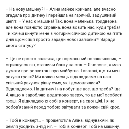
– На нову машину?! – Аліна майже кричала, але вчасно
згадала про дитину і перейшла на гарячий, задушливий
шепіт. – У нас є машина! Так, вона маленька, тридверна,
але вона повністю справна, вона возить нас, куди треба!
Ти хочеш кинути мене з чотиримісячною дитиною на п’ять
днів щомісяця просто заради нової залізяки?! Заради
свого статусу?
– Це не просто залізяка, це нормальний позашляховик, –
огризнувся він, ставлячи банку на стіл. – Я чоловік, я маю
думати про розвиток і про майбутнє. І взагалі, що ти мені
рахуєш гроші? Ми кожен місяць відкладаємо на наш
спільний рахунок рівну суму, як і домовлялися?
Відкладаємо. На дитину і на побут іде все, що треба? Іде.
А якщо я заробляю додатково зверху, то це мої особисті
гроші. Я відкладаю їх собі в конверт, на свої цілі. І я не
зобов’язаний перед тобою звітувати за кожен свій крок.
– Тобі в конверт… – прошепотіла Аліна, відчуваючи, як
земля уходить з-під ніг. – Тобі в конверт. Тобі на машину.