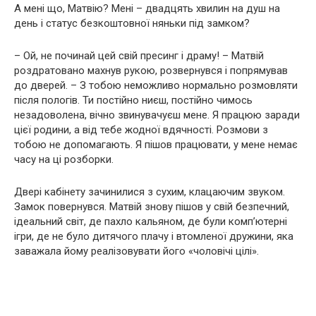
А мені що, Матвію? Мені – двадцять хвилин на душ на
день і статус безкоштовної няньки під замком?
– Ой, не починай цей свій пресинг і драму! – Матвій
роздратовано махнув рукою, розвернувся і попрямував
до дверей. – З тобою неможливо нормально розмовляти
після пологів. Ти постійно ниєш, постійно чимось
незадоволена, вічно звинувачуєш мене. Я працюю заради
цієї родини, а від тебе жодної вдячності. Розмови з
тобою не допомагають. Я пішов працювати, у мене немає
часу на ці розборки.
Двері кабінету зачинилися з сухим, клацаючим звуком.
Замок повернувся. Матвій знову пішов у свій безпечний,
ідеальний світ, де пахло кальяном, де були комп’ютерні
ігри, де не було дитячого плачу і втомленої дружини, яка
заважала йому реалізовувати його «чоловічі цілі».