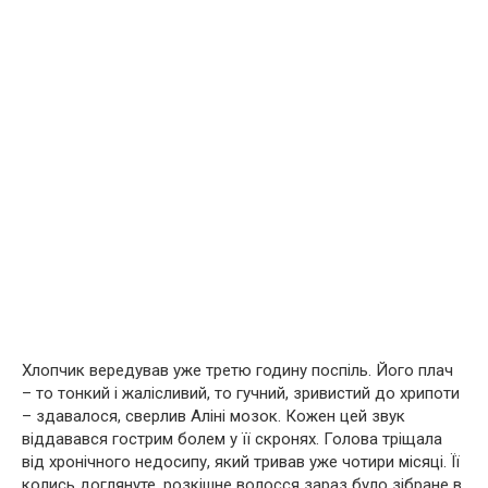
Хлопчик вередував уже третю годину поспіль. Його плач
– то тонкий і жалісливий, то гучний, зривистий до хрипоти
– здавалося, сверлив Аліні мозок. Кожен цей звук
віддавався гострим болем у її скронях. Голова тріщала
від хронічного недосипу, який тривав уже чотири місяці. Її
колись доглянуте, розкішне волосся зараз було зібране в