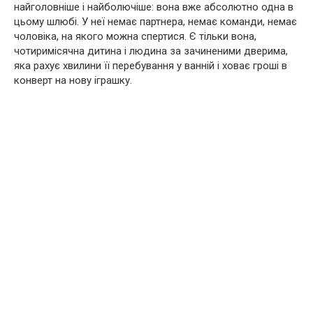
найголовніше і найболючіше: вона вже абсолютно одна в
цьому шлюбі. У неї немає партнера, немає команди, немає
чоловіка, на якого можна спертися. Є тільки вона,
чотиримісячна дитина і людина за зачиненими дверима,
яка рахує хвилини її перебування у ванній і ховає гроші в
конверт на нову іграшку.