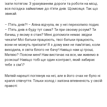
їхати потягом. З урахуванням дороги та роботи на місці,
вся поїздка займатиме до п’яти днів. Щомісяця. Так що
звикай.
– П’ять днів?! – Аліна відчула, як у неї перехопило подих.
– П’ять днів я буду тут сама? Ти при своєму розумі? Ти
бачиш, у якому я стані? Мені допомоги немає звідки
чекати! Мої батьки працюють, твої батьки працюють,
вони не можуть приїхати! Я з дому вже не пам’ятаю, коли
виходила, я світа білого не бачу! Навіщо нам ці гроші,
Матвію? Поясни мені! Нам вистачає на все, ми живемо в
розкоші! Навіщо тобі ще один контракт, який забирає
тебе з сім’ї?
Матвій нарешті поглянув на неї, але в його очах не було ні
краплі співчуття. Тільки холод і залізна впевненість у своїй
правоті: