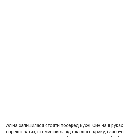
Аліна залишилася стояти посеред кухні. Син на її руках
нарешті затих, втомившись від власного крику, і заснув