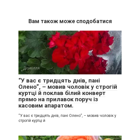
Вам також може сподобатися
Дозвілля
0
“У вас є тридцять днів, пані
Олено”, – мовив чоловік у строгій
куртці й поклав білий конверт
прямо на прилавок поруч із
касовим апаратом.
“У вас є тридцять днів, пані Олено”, – мовив чоловік у
строгій куртці й