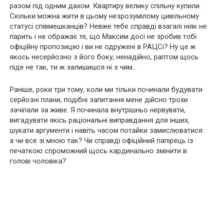
разом під одним дахом. Квартиру велику спільну купили.
Скільки можна жити в цьому незрозумілому цивільному
статусі співмешканців? Невже тебе справді взагалі ніяк не
парить і не ображає те, що Максим досі не зробив тобі
офіційну пропозицію і ви не одружені в РАЦСі? Ну це ж
якось несерйозно з його боку, ненадійно, раптом щось
піде не так, ти ж залишишся ні з чим…
Раніше, роки три тому, коли ми тільки починали будувати
серйозні плани, подібні запитання мене дійсно трохи
зачіпали за живе. Я починала внутрішньо нервувати,
вигадувати якісь раціональні виправдання для інших,
шукати аргументи і навіть часом потайки замислюватися:
а чи все зі мною так? Чи справді офіційний папірець із
печаткою спроможний щось кардинально змінити в
голові чоловіка?