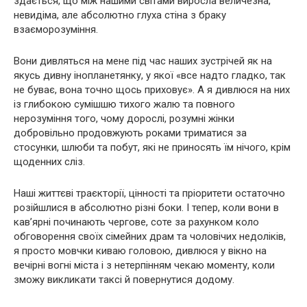
здається, що між нашими світами виросла величезна,
невидіма, але абсолютно глуха стіна з браку
взаєморозуміння.
Вони дивляться на мене під час наших зустрічей як на
якусь дивну інопланетянку, у якої «все надто гладко, так
не буває, вона точно щось приховує». А я дивлюся на них
із глибокою сумішшю тихого жалю та повного
нерозуміння того, чому дорослі, розумні жінки
добровільно продовжують роками триматися за
стосунки, шлюби та побут, які не приносять їм нічого, крім
щоденних сліз.
Наші життєві траєкторії, цінності та пріоритети остаточно
розійшлися в абсолютно різні боки. І тепер, коли вони в
кав’ярні починають чергове, соте за рахунком коло
обговорення своїх сімейних драм та чоловічих недоліків,
я просто мовчки киваю головою, дивлюся у вікно на
вечірні вогні міста і з нетерпінням чекаю моменту, коли
зможу викликати таксі й повернутися додому.