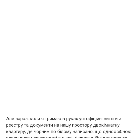
Але зараз, коли я тримаю в руках усі офіційні витяги з
реєстру та документи на нашу простору двокімнатну
квартиру, де чорним по білому написано, що одноосібною
власницею нерухомості є я, всі ці провінційні розмови та