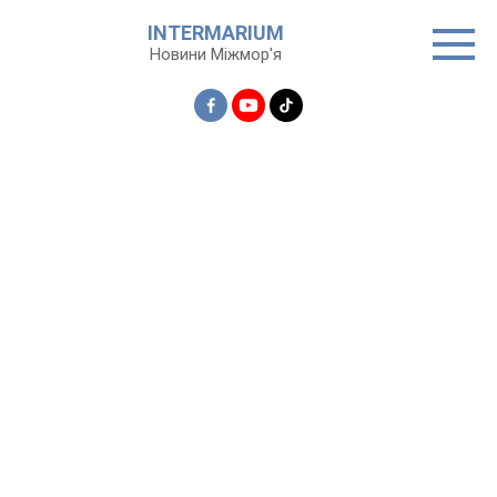
Перейти
INTERMARIUM
до
Новини Міжмор'я
вмісту