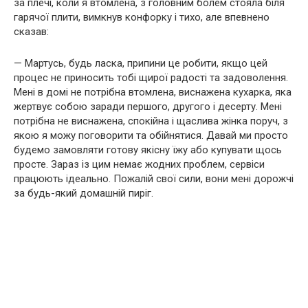
за плечі, коли я втомлена, з головним болем стояла біля
гарячої плити, вимкнув конфорку і тихо, але впевнено
сказав:
— Мартусь, будь ласка, припини це робити, якщо цей
процес не приносить тобі щирої радості та задоволення.
Мені в домі не потрібна втомлена, виснажена кухарка, яка
жертвує собою заради першого, другого і десерту. Мені
потрібна не виснажена, спокійна і щаслива жінка поруч, з
якою я можу поговорити та обійнятися. Давай ми просто
будемо замовляти готову якісну їжу або купувати щось
просте. Зараз із цим немає жодних проблем, сервіси
працюють ідеально. Пожалій свої сили, вони мені дорожчі
за будь-який домашній пиріг.