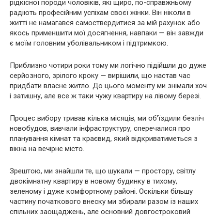
рідкісної породи чоловіків, які щиро, по-справжньому
радіють професійним успіхам своєї жінки. Він ніколи в
житті не намагався самоствердитися за мій рахунок або
якось применшити мої досягнення, навпаки — він завжди
є моїм головним уболівальником і підтримкою.
Приблизно чотири роки тому ми логічно підійшли до дуже
серйозного, зрілого кроку — вирішили, що настав час
придбати власне житло. До цього моменту ми знімали хоч
і затишну, але все ж таки чужу квартиру на лівому березі.
Процес вибору тривав кілька місяців, ми об’їздили безліч
новобудов, вивчали інфраструктуру, сперечалися про
планування кімнат та краєвид, який відкриватиметься з
вікна на вечірнє місто.
Зрештою, ми знайшли те, що шукали — простору, світлу
двокімнатну квартиру в новому будинку в тихому,
зеленому і дуже комфортному районі. Оскільки більшу
частину початкового внеску ми збирали разом із наших
спільних заощаджень, але основний довгостроковий