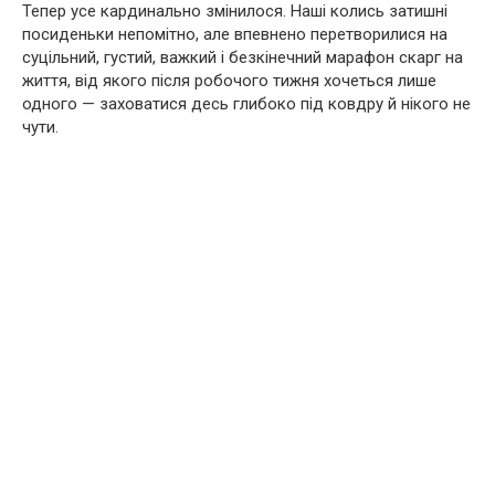
Тепер усе кардинально змінилося. Наші колись затишні
посиденьки непомітно, але впевнено перетворилися на
суцільний, густий, важкий і безкінечний марафон скарг на
життя, від якого після робочого тижня хочеться лише
одного — заховатися десь глибоко під ковдру й нікого не
чути.