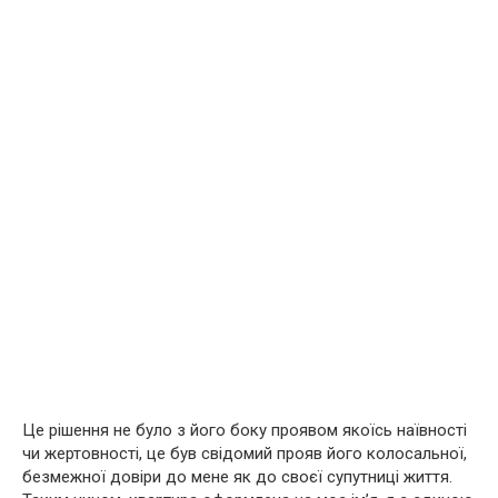
Це рішення не було з його боку проявом якоїсь наївності
чи жертовності, це був свідомий прояв його колосальної,
безмежної довіри до мене як до своєї супутниці життя.