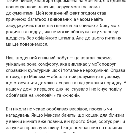
Таким чином, квартира оформлена на моє ім’я, я є єдиною
повноправною власниці нерухомості за всіма
документами. Цей юридичний факт згодом став
причиною багатьох здивованих, а часом навіть
засуджуючих поглядів і шепотів за спиною з боку моїх
родичів та подруг, які не могли збагнути таку чоловічу
щедрість без офіційного штампа. Але до цього питання
ми ще повернемося.
Наш щоденний спільний побут — це взагалі окрема,
унікальна зона комфорту, яка викликає у моїх подруг
справжній культурний шок і тотальне нерозуміння. Справа
в тому, що Максим — абсолютний розумниця в усьому,
що стосується домашніх справ та підтримання порядку. У
нашому домі з першого дня не існувало і не існує поділу
обов’язків на «чоловічі» та «жіночі».
Він ніколи не чекає особливих вказівок, прохань чи
нагадувань. Якщо Максим бачить, що кошик для білизни
у ванній кімнаті вже повний, він просто бере, сортує речі й
запускає пральну машину. Якщо помічає пил на полицях