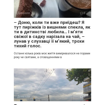
Дозвілля
0
– Доню, коли ти вже приїдеш? Я
тут пиріжків із вишнями спекла, як
ти в дитинстві любила… І м’яти
свіжої в садку нарізала на чай, –
лунав у слухавці її м’який, трохи
тихий голос.
Останні кілька років моє життя вимірювалося не порами
року чи святами, а сповіщеннями в
Дозвілля
0