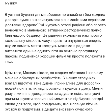
музику.
В усі інші буденні дні ми абсолютно спокійно і без жодних
докорів сумління користуємося різноманітними сервісами
доставки здорової їжі, купуємо готові раціони або просто
вечеряємо в маленьких, затишних ресторанчиках прямо
біля нашого будинку. Це рішення економить нам просто
колосальну кількість часу, нервів та внутрішньої енергії,
яку ми замість миття каструль можемо з радістю
витратити один на одного: піти на вечірню прогулянку
парком, подивитися хороший фільм чи просто полежати в
тиші.
Крім того, Максим ніколи, за жодних обставин і ні в чому
мене не обмежує як особистість. У наших стосунках
взагалі відсутнє таке дивне і принизливе для дорослих
людей поняття, як «відпроситися» кудись з дому. Мені ні
разу в житті не доводилося вигадувати якісь неіснуючі
причини, шукати правильний момент чи підбирати лагідні
слова для того, щоб повідомити, що я планую піти на
зустріч із подругами, відвідати виставку сучасного