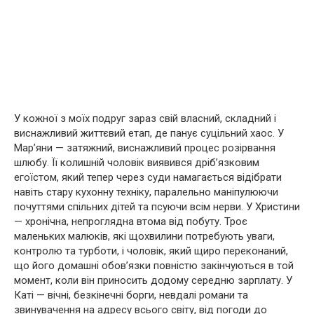
У кожної з моїх подруг зараз свій власний, складний і
виснажливий життєвий етап, де панує суцільний хаос. У
Мар’яни — затяжний, виснажливий процес розірвання
шлюбу. Її колишній чоловік виявився дріб’язковим
егоїстом, який тепер через суди намагається відібрати
навіть стару кухонну техніку, паралельно маніпулюючи
почуттями спільних дітей та псуючи всім нерви. У Христини
— хронічна, непроглядна втома від побуту. Троє
маленьких малюків, які щохвилини потребують уваги,
контролю та турботи, і чоловік, який щиро переконаний,
що його домашні обов’язки повністю закінчуються в той
момент, коли він приносить додому середню зарплату. У
Каті — вічні, безкінечні борги, невдалі романи та
звинувачення на адресу всього світу, від погоди до