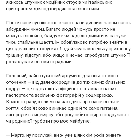
якихось штучних емоційних струсів чи італійських
пристрастей для підтвердження своєї сили.
Проте наше суспільство влаштоване дивним, часом навіть
абсурдним чином. Багато людей чомусь просто не
можуть спокійно, байдуже чи радісно дивитися на чуже
тихе, стабільне щастя. Їм обов’язково потрібно знайти в
цих ідеальних стосунках бодай якусь маленьку приховану
тріщину, підступ, або, якщо її немає, спробувати штучно її
розколупати своїми порадами.
Головний, найпотужніший аргумент для всього мого
оточення — від далеких родичів до тих самих близьких
подруг — це відсутність офіційного штампа в наших
паспортах та весільних фотографій у соцмережах.
Кожного разу, коли мова заходить про наше спільне
життя, обов’язково виникає одне й те саме питання,
загорнуте в лицемірну обгортку нібито щирої подружньої
чи родинної турботи про моє майбутнє:
— Марто, ну послухай, ви ж уже цілих сім років живете