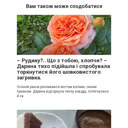
Вам також може сподобатися
Дозвілля
0
– Рудику?.. Що з тобою, хлопче? –
Дарина тихо підійшла і спробувала
торкнутися його шовковистого
загривка.
Осінній ранок розливався містом вогким, сизим
туманом. Дарина відгорнула теплу ковдру, потягнулася
й за