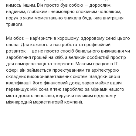
кимось іншим. Він просто був собою — дорослим,
надійним, глибоким і неймовірно спокійним чоловіком,
поруч з яким моментально зникала будь-яка внутрішня
тривога.
Ми обоє — кар’єристи в хорошому, здоровому сенсі цього
слова. Для кожного з нас робота та професійний
розвиток — це не просто спосіб банального виживання чи
заробляння грошей на хліб, а великий особистий простір
для самореалізації та творчості. Максим працює в ІТ-
сфері, він займається проєктуванням та архітектурою
складних високонавантажених систем. Завдяки своїй
кваліфікації, його фінансовий дохід зараз майже вдвічі
перевищує мій, хоча я теж заробляю за мірками нашого
міста досить непогано, керуючи великим відділом у
міжнародній маркетинговій компанії.