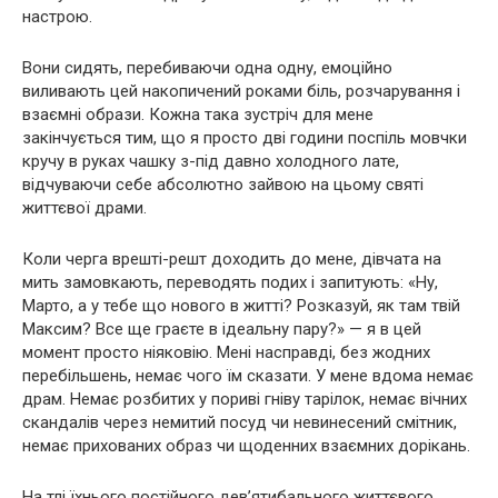
настрою.
Вони сидять, перебиваючи одна одну, емоційно
виливають цей накопичений роками біль, розчарування і
взаємні образи. Кожна така зустріч для мене
закінчується тим, що я просто дві години поспіль мовчки
кручу в руках чашку з-під давно холодного лате,
відчуваючи себе абсолютно зайвою на цьому святі
життєвої драми.
Коли черга врешті-решт доходить до мене, дівчата на
мить замовкають, переводять подих і запитують: «Ну,
Марто, а у тебе що нового в житті? Розказуй, як там твій
Максим? Все ще граєте в ідеальну пару?» — я в цей
момент просто ніяковію. Мені насправді, без жодних
перебільшень, немає чого їм сказати. У мене вдома немає
драм. Немає розбитих у пориві гніву тарілок, немає вічних
скандалів через немитий посуд чи невинесений смітник,
немає прихованих образ чи щоденних взаємних дорікань.
На тлі їхнього постійного дев’ятибального життєвого