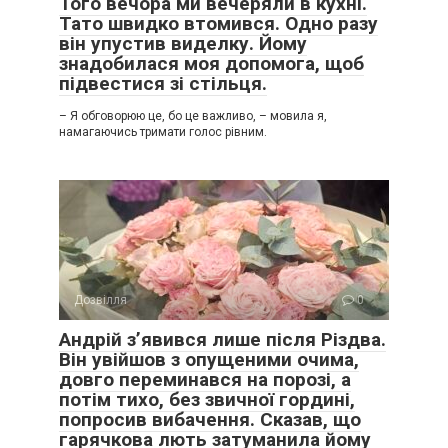
Того вечора ми вечеряли в кухні.
Тато швидко втомився. Одно разу
він упустив виделку. Йому
знадобилася моя допомога, щоб
підвестися зі стільця.
– Я обговорюю це, бо це важливо, – мовила я,
намагаючись тримати голос рівним.
Дозвілля
0
Андрій з’явився лише після Різдва.
Він увійшов з опущеними очима,
довго переминався на порозі, а
потім тихо, без звичної гордині,
попросив вибачення. Сказав, що
гарячкова лють затуманила йому