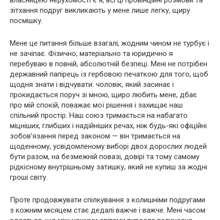
зітхання подруг викликають у мене лише легку, щиру
посмішку.
Мене це питання більше взагалі, жодним чином не турбує і
не зачіпає. Фізично, матеріально та юридично я
перебуваю в повній, абсолютній безпеці. Мені не потрібен
державний папірець із гербовою печаткою для того, щоб
щодня знати і відчувати: чоловік, який засинає і
прокидається поруч зі мною, щиро любить мене, дбає
про мій спокій, поважає мої рішення і захищає наш
спільний простір. Наш союз тримається на набагато
міцніших, глибших і надійніших речах, ніж будь-які офіційні
зобов’язання перед законом — він тримається на
щоденному, усвідомленому виборі двох дорослих людей
бути разом, на безмежній повазі, довірі та тому самому
рідкісному внутрішньому затишку, який не купиш за жодні
гроші світу.
Проте продовжувати спілкування з колишніми подругами
з кожним місяцем стає дедалі важче і важче. Мені часом