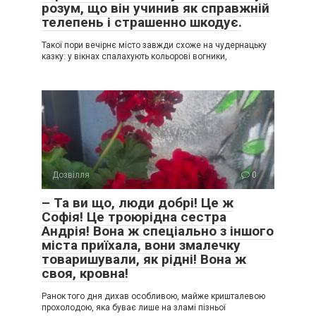
розум, що він учинив як справжній
телепень і страшенно шкодує.
Такої пори вечірнє місто завжди схоже на чудернацьку
казку: у вікнах спалахують кольорові вогники,
Дозвілля
0
– Та ви що, люди добрі! Це ж
Софія! Це троюрідна сестра
Андрія! Вона ж спеціально з іншого
міста приїхала, вони змалечку
товаришували, як рідні! Вона ж
своя, кровна!
Ранок того дня дихав особливою, майже кришталевою
прохолодою, яка буває лише на зламі пізньої