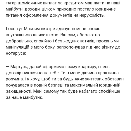
тягар щомісячних виплат за кредитом мав лягти на наші
майбутні доходи, цілком природно постало юридичне
питання оформлення документів на нерухомість.
І ось тут Максим вкотре здивував мене своєю
внутрішньою шляхетністю. Він сам, абсолютно
добровільно, спокійно і без жодних натяків, прохань чи
маніпуляцій з мого боку, запропонував під час візиту до
нотаріуса:
— Мартусь, давай оформимо і саму квартиру, і весь
договір виключно на тебе. Ти в мене дівчина практична,
розумна, і я хочу, щоб ти за будь-яких життєвих обставин
почувалася в повній безпеці та максимальній юридичній
захищеності. Мені самому так буде набагато спокійніше
за наше майбутнє.