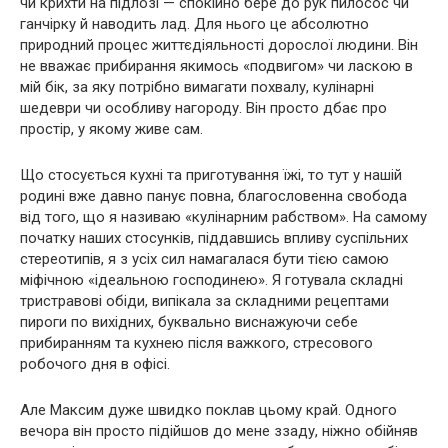
чи крихти на підлозі — спокійно бере до рук пилосос чи
ганчірку й наводить лад. Для нього це абсолютно
природний процес життєдіяльності дорослої людини. Він
не вважає прибирання якимось «подвигом» чи ласкою в
мій бік, за яку потрібно вимагати похвалу, кулінарні
шедеври чи особливу нагороду. Він просто дбає про
простір, у якому живе сам.
Що стосується кухні та приготування їжі, то тут у нашій
родині вже давно панує повна, благословенна свобода
від того, що я називаю «кулінарним рабством». На самому
початку наших стосунків, піддавшись впливу суспільних
стереотипів, я з усіх сил намагалася бути тією самою
міфічною «ідеальною господинею». Я готувала складні
тристравові обіди, випікала за складними рецептами
пироги по вихідних, буквально виснажуючи себе
прибиранням та кухнею після важкого, стресового
робочого дня в офісі.
Але Максим дуже швидко поклав цьому край. Одного
вечора він просто підійшов до мене ззаду, ніжно обійняв