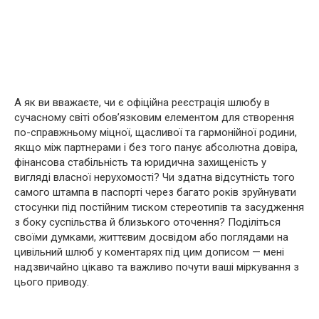
А як ви вважаєте, чи є офіційна реєстрація шлюбу в
сучасному світі обов’язковим елементом для створення
по-справжньому міцної, щасливої та гармонійної родини,
якщо між партнерами і без того панує абсолютна довіра,
фінансова стабільність та юридична захищеність у
вигляді власної нерухомості? Чи здатна відсутність того
самого штампа в паспорті через багато років зруйнувати
стосунки під постійним тиском стереотипів та засудження
з боку суспільства й близького оточення? Поділіться
своїми думками, життєвим досвідом або поглядами на
цивільний шлюб у коментарях під цим дописом — мені
надзвичайно цікаво та важливо почути ваші міркування з
цього приводу.