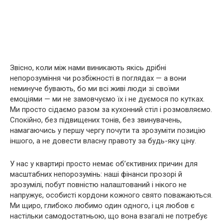
Звісно, коли між нами виникають якісь дрібні
непорозуміння чи розбіжності в поглядах — а вони
неминуче бувають, бо ми всі живі люди зі своїми
емоціями — ми не замовчуємо їх і не дуємося по кутках.
Ми просто сідаємо разом за кухонний стіл і розмовляємо.
Спокійно, без підвищених тонів, без звинувачень,
намагаючись у першу чергу почути та зрозуміти позицію
іншого, а не довести власну правоту за будь-яку ціну.
У нас у квартирі просто немає об’єктивних причин для
масштабних непорозумінь: наші фінанси прозорі й
зрозумілі, побут повністю налаштований і нікого не
напружує, особисті кордони кожного свято поважаються.
Ми щиро, глибоко любимо один одного, і ця любов є
настільки самодостатньою, що вона взагалі не потребує