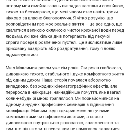
шторму моя сімейна гавань виглядає настільки спокійною,
тихою та безхмарною, що мені часом стає навіть трохи
ніяково за власне благополуччя. Я чітко розумію, що
розповідати їм про моє реальне життя — це все одно, що
хвалитися великою склянкою чистої крижаної води перед
людьми, які вже кілька днів потерпають від пекучої
спраги посеред розпеченої пустелі. Це викликатиме лише
приховану заздрість або роздратування, тому я волію
відмовчуватися.
Ми з Максимом разом уже сім років. Сім років глибокого,
дивовижно тихого, стабільного і дуже комфортного життя
під одним дахом. Наша історія почалася абсолютно
випадково, без жодних кінематографічних ефектів, але
переросла в найкраще, найнадійніше почуття, яке взагалі
коли-небудь зі мною траплялося. Ми познайомилися на
одному з нудних професійних семінарів з підвищення
кваліфікації. Максим тоді підкорив мене не гучними
компліментами чи пафосними жестами, а своєю
дивовижною внутрішньою рівновагою, заземленістю та
тим, що він ніколи, ні перед ким не намагався здаватися