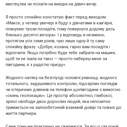
мистецтва чи поїхати на вихідні на дівич-вечір.
Я просто спокійно констатую факт перед виходом:
«Максе, у четвер увечері я буду з дівчатами в кав’ярні,
плануємо трохи посидіти, тому повернуся додому десь
близько десятої вечора». І у відповідь я незмінно,
протягом усіх семи років, чую лише одну й ту саму
спокійну фразу: «Добре, кохана, гарно вам посидіти і
відпочити. Якщо потрібно буде тебе забрати на машині,
щоб ти не їхала на таксі — просто набереш мене за
півгодини, я з радістю приїду».
Жодного натяку на безглузді чоловічі ревнощі, жодного
тотального, задушливого контролю, підозрілих поглядів
чи істеричних дзвінків на телефон щопівгодини з вимогою
«скинь геолокацію». Це простір абсолютної, глибокої,
зрілої свободи двох дорослих людей, яка непохитно
тримається на залізобетонній взаємній довірі та повазі до
життя партнера.
Саме тому ми практично не сваримося. За всі ці сім років