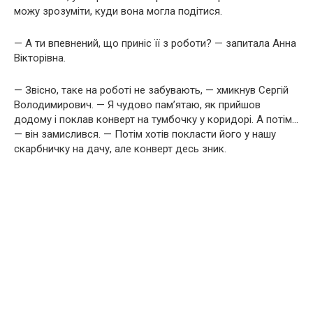
можу зрозуміти, куди вона могла подітися.
— А ти впевнений, що приніс її з роботи? — запитала Анна
Вікторівна.
— Звісно, таке на роботі не забувають, — хмикнув Сергій
Володимирович. — Я чудово пам’ятаю, як прийшов
додому і поклав конверт на тумбочку у коридорі. А потім…
— він замислився. — Потім хотів покласти його у нашу
скарбничку на дачу, але конверт десь зник.