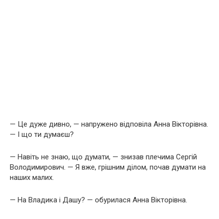
— Це дуже дивно, — напружено відповіла Анна Вікторівна.
— І що ти думаєш?
— Навіть не знаю, що думати, — знизав плечима Сергій
Володимирович. — Я вже, грішним ділом, почав думати на
наших малих.
— На Владика і Дашу? — обурилася Анна Вікторівна.