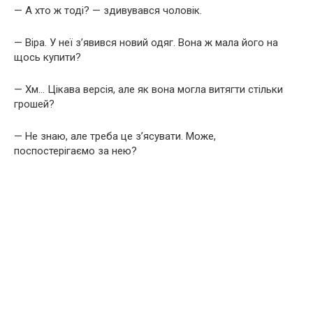
— А хто ж тоді? — здивувався чоловік.
— Віра. У неї з’явився новий одяг. Вона ж мала його на
щось купити?
— Хм… Цікава версія, але як вона могла витягти стільки
грошей?
— Не знаю, але треба це з’ясувати. Може,
поспостерігаємо за нею?