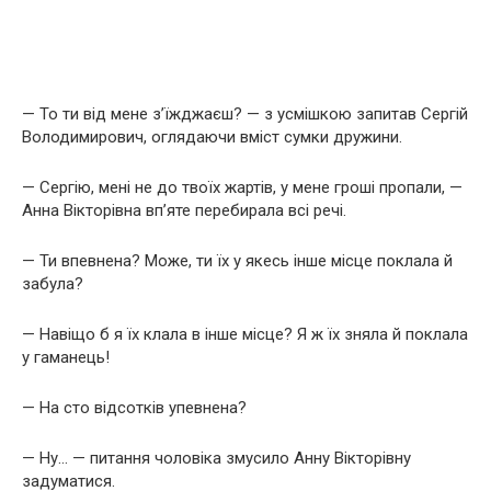
— То ти від мене з’їжджаєш? — з усмішкою запитав Сергій
Володимирович, оглядаючи вміст сумки дружини.
— Сергію, мені не до твоїх жартів, у мене гроші пропали, —
Анна Вікторівна вп’яте перебирала всі речі.
— Ти впевнена? Може, ти їх у якесь інше місце поклала й
забула?
— Навіщо б я їх клала в інше місце? Я ж їх зняла й поклала
у гаманець!
— На сто відсотків упевнена?
— Ну… — питання чоловіка змусило Анну Вікторівну
задуматися.