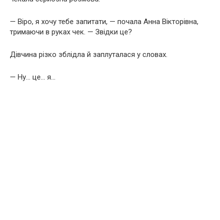
— Віро, я хочу тебе запитати, — почала Анна Вікторівна,
тримаючи в руках чек. — Звідки це?
Дівчина різко зблідла й заплуталася у словах.
— Ну… це… я…