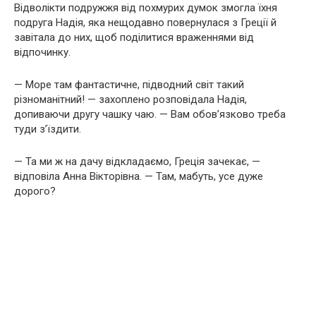
Відволікти подружжя від похмурих думок змогла їхня
подруга Надія, яка нещодавно повернулася з Греції й
завітала до них, щоб поділитися враженнями від
відпочинку.
— Море там фантастичне, підводний світ такий
різноманітний! — захоплено розповідала Надія,
допиваючи другу чашку чаю. — Вам обов’язково треба
туди з’їздити.
— Та ми ж на дачу відкладаємо, Греція зачекає, —
відповіла Анна Вікторівна. — Там, мабуть, усе дуже
дорого?