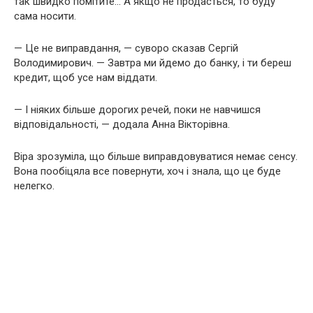
так швидко помітите… А якщо не продасться, то буду
сама носити.
— Це не виправдання, — суворо сказав Сергій
Володимирович. — Завтра ми йдемо до банку, і ти береш
кредит, щоб усе нам віддати.
— І ніяких більше дорогих речей, поки не навчишся
відповідальності, — додала Анна Вікторівна.
Віра зрозуміла, що більше виправдовуватися немає сенсу.
Вона пообіцяла все повернути, хоч і знала, що це буде
нелегко.