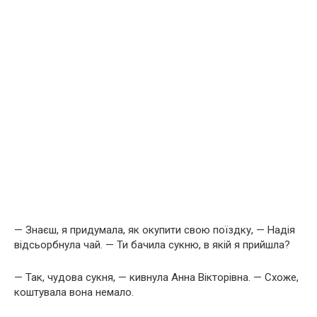
— Знаєш, я придумала, як окупити свою поїздку, — Надія
відсьорбнула чай. — Ти бачила сукню, в якій я прийшла?
— Так, чудова сукня, — кивнула Анна Вікторівна. — Схоже,
коштувала вона немало.