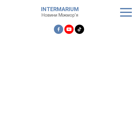
Перейти
INTERMARIUM
до
Новини Міжмор'я
вмісту