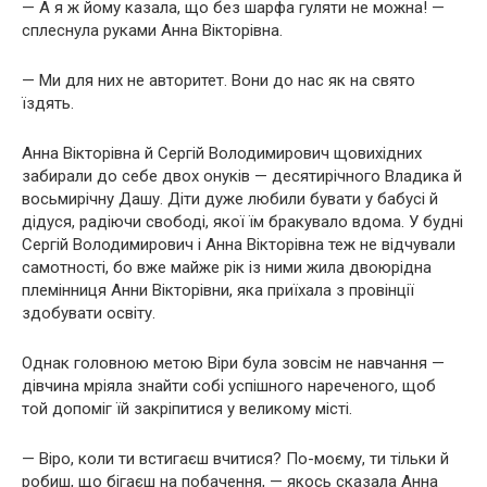
— А я ж йому казала, що без шарфа гуляти не можна! —
сплеснула руками Анна Вікторівна.
— Ми для них не авторитет. Вони до нас як на свято
їздять.
Анна Вікторівна й Сергій Володимирович щовихідних
забирали до себе двох онуків — десятирічного Владика й
восьмирічну Дашу. Діти дуже любили бувати у бабусі й
дідуся, радіючи свободі, якої їм бракувало вдома. У будні
Сергій Володимирович і Анна Вікторівна теж не відчували
самотності, бо вже майже рік із ними жила двоюрідна
племінниця Анни Вікторівни, яка приїхала з провінції
здобувати освіту.
Однак головною метою Віри була зовсім не навчання —
дівчина мріяла знайти собі успішного нареченого, щоб
той допоміг їй закріпитися у великому місті.
— Віро, коли ти встигаєш вчитися? По-моєму, ти тільки й
робиш, що бігаєш на побачення, — якось сказала Анна