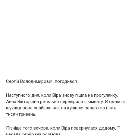
Сергій Володимирович погодився.
Наступного дня, коли Віра знову пішла на прогулянку,
Анна Вікторівна ретельно перевірила її кімнату. В одній із
шухляд вона знайшла чек на купівлю пальто за п’ять
тисяч гривень.
Пізніше того вечора, коли Віра повернулася додому, її
чекала серйозна розмова.