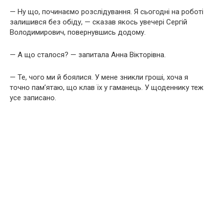
— Ну що, починаємо розслідування. Я сьогодні на роботі
залишився без обіду, — сказав якось увечері Сергій
Володимирович, повернувшись додому.
— А що сталося? — запитала Анна Вікторівна.
— Те, чого ми й боялися. У мене зникли гроші, хоча я
точно пам’ятаю, що клав їх у гаманець. У щоденнику теж
усе записано.