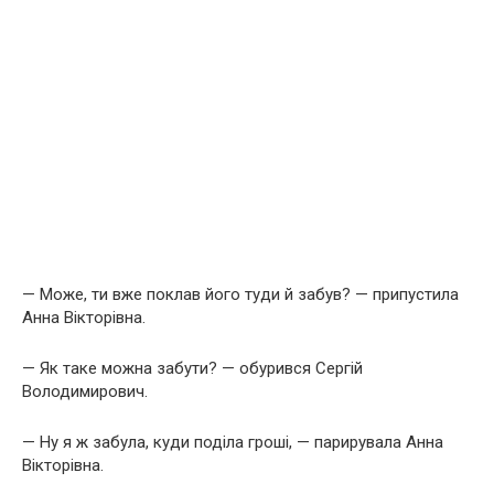
— Може, ти вже поклав його туди й забув? — припустила
Анна Вікторівна.
— Як таке можна забути? — обурився Сергій
Володимирович.
— Ну я ж забула, куди поділа гроші, — парирувала Анна
Вікторівна.