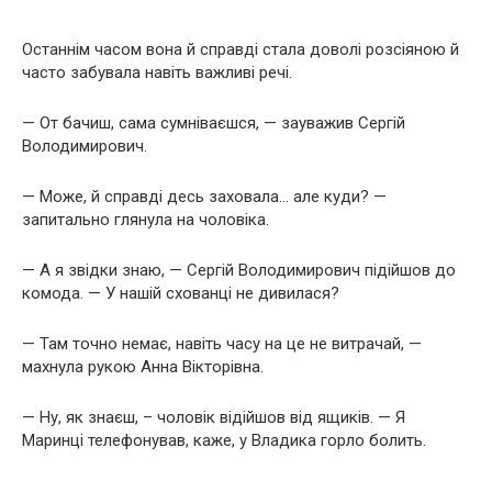
Останнім часом вона й справді стала доволі розсіяною й
часто забувала навіть важливі речі.
— От бачиш, сама сумніваєшся, — зауважив Сергій
Володимирович.
— Може, й справді десь заховала… але куди? —
запитально глянула на чоловіка.
— А я звідки знаю, — Сергій Володимирович підійшов до
комода. — У нашій схованці не дивилася?
— Там точно немає, навіть часу на це не витрачай, —
махнула рукою Анна Вікторівна.
— Ну, як знаєш, – чоловік відійшов від ящиків. — Я
Маринці телефонував, каже, у Владика горло болить.