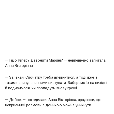
— І що тепер? Дзвонити Марині? — невпевнено запитала
Анна Вікторівна.
— Зачекай. Спочатку треба впевнитися, а тоді вже з
такими звинуваченнями виступати. Заберемо їх на вихідні
й подивимося, чи пропадуть знову гроші.
— Добре, — погодилася Анна Вікторівна, зрадівши, що
неприємної розмови з донькою можна уникнути.