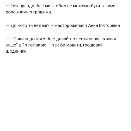
— Теж правда. Але ми ж обоє не можемо бути такими
розсіяними з грошима.
— До чого ти ведеш? — насторожилася Анна Вікторівна.
—– Поки ні до чого. Але давай-но вести запис кожної
нашої дії з готівкою — так би мовити, грошовий
щоденник.