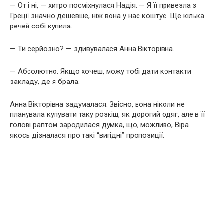
— От і ні, — хитро посміхнулася Надія. — Я її привезла з
Греції значно дешевше, ніж вона у нас коштує. Ще кілька
речей собі купила.
— Ти серйозно? — здивувалася Анна Вікторівна.
— Абсолютно. Якщо хочеш, можу тобі дати контакти
закладу, де я брала.
Анна Вікторівна задумалася. Звісно, вона ніколи не
планувала купувати таку розкіш, як дорогий одяг, але в її
голові раптом зародилася думка, що, можливо, Віра
якось дізналася про такі “вигідні” пропозиції.