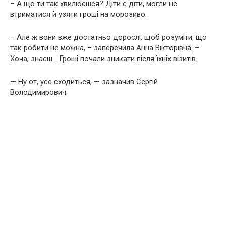
– А що ти так хвилюєшся? Діти є діти, могли не
втриматися й узяти гроші на морозиво.
– Але ж вони вже достатньо дорослі, щоб розуміти, що
так робити не можна, – заперечила Анна Вікторівна. –
Хоча, знаєш… Гроші почали зникати після їхніх візитів.
— Ну от, усе сходиться, — зазначив Сергій
Володимирович.