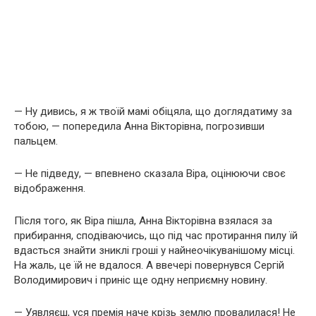
— Ну дивись, я ж твоїй мамі обіцяла, що доглядатиму за
тобою, — попередила Анна Вікторівна, погрозивши
пальцем.
— Не підведу, — впевнено сказала Віра, оцінюючи своє
відображення.
Після того, як Віра пішла, Анна Вікторівна взялася за
прибирання, сподіваючись, що під час протирання пилу їй
вдасться знайти зниклі гроші у найнеочікуванішому місці.
На жаль, це їй не вдалося. А ввечері повернувся Сергій
Володимирович і приніс ще одну неприємну новину.
— Уявляєш, уся премія наче крізь землю провалилася! Не