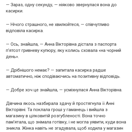
— Зараз, одну секунду, — ніяково звернулася вона до
касирки.
— Нічого страшного, не хвилюйтеся, — співчутливо
відповіла касирка.
— Ось, знайшла, — Анна Вікторівна дістала з паспорта
п’ятсот гривневу купюру, яку колись сховала «на чорний
день».
— Дрібнішого немає? — запитала касирка радше
автоматично, ніж сподіваючись на позитивну відповідь.
— Добре хоч це знайшла, — усміхнулася Анна Вікторівна.
Дівчина якось назбирала здачу й простягнула її Анні
Вікторівні. Та поклала гроші у гаманець і вийшла з
магазину в цілковитій розгубленості. Вона точно
пам’ятала, що знімала готівку, і не могла уявити, куди вона
зникла. Жінка навіть не згадувала, щоб ходила у магазин