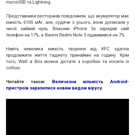
microUSB та Lightning.
Представники ресторанів повідомили, що акумулятор має
ємність 6100 мАг, але, судячи з усього, вони дописали у
числі зайвий нуль. Власник iPhone 5s зарядив свій
телефон на 17%, а Xiaomi Redmi Note 3 підживився на 7%.
Навіть невелика ємність творіння від KFC здатна
продовжити життя ґаджету принаймні на годину. Крім
того, Watt a Box можна дістати з коробки та носити із
собою.
Читайте також:
Величезна кількість Android-
пристроїв заразилися новим видом вірусу