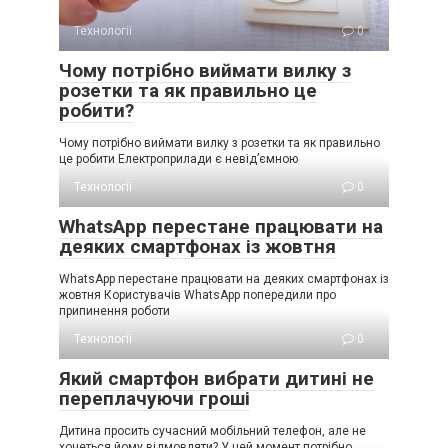
Технології
0
Чому потрібно виймати вилку з
розетки та як правильно це
робити?
Чому потрібно виймати вилку з розетки та як правильно
це робити Електроприлади є невід’ємною
Технології
0
WhatsApp перестане працювати на
деяких смартфонах із жовтня
WhatsApp перестане працювати на деяких смартфонах із
жовтня Користувачів WhatsApp попередили про
припинення роботи
Технології
0
Який смартфон вибрати дитині не
переплачуючи гроші
Дитина просить сучасний мобільний телефон, але не
хочеться йому відмовляти? У цей момент потрібно