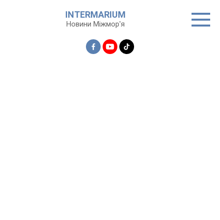
Перейти
INTERMARIUM
до
Новини Міжмор'я
вмісту