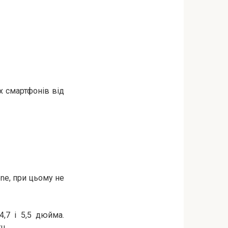
х смартфонів від
ne, при цьому не
,7 і 5,5 дюйма.
ц.