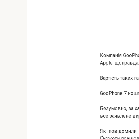
Компанія GooPho
Apple, щоправда
Вартість таких г
GooPhone 7 кошт
Безумовно, за х
все заявлене в
Як повідомили 
Ґаджети працюват