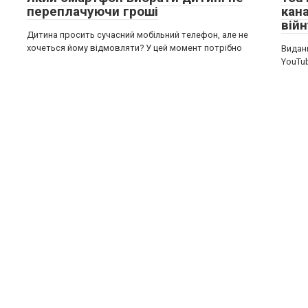
переплачуючи гроші
кан
війн
Дитина просить сучасний мобільний телефон, але не
хочеться йому відмовляти? У цей момент потрібно
Видан
YouTub