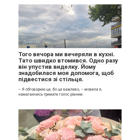
Дозвілля
0
Того вечора ми вечеряли в кухні.
Тато швидко втомився. Одно разу
він упустив виделку. Йому
знадобилася моя допомога, щоб
підвестися зі стільця.
– Я обговорюю це, бо це важливо, – мовила я,
намагаючись тримати голос рівним.