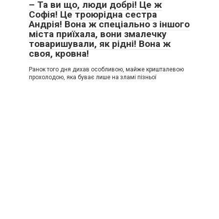
– Та ви що, люди добрі! Це ж
Софія! Це троюрідна сестра
Андрія! Вона ж спеціально з іншого
міста приїхала, вони змалечку
товаришували, як рідні! Вона ж
своя, кровна!
Ранок того дня дихав особливою, майже кришталевою
прохолодою, яка буває лише на зламі пізньої