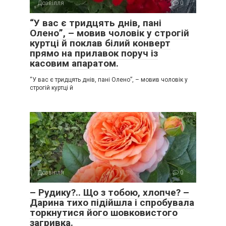
Дозвілля
0
“У вас є тридцять днів, пані
Олено”, – мовив чоловік у строгій
куртці й поклав білий конверт
прямо на прилавок поруч із
касовим апаратом.
“У вас є тридцять днів, пані Олено”, – мовив чоловік у
строгій куртці й
Дозвілля
0
– Рудику?.. Що з тобою, хлопче? –
Дарина тихо підійшла і спробувала
торкнутися його шовковистого
загривка.