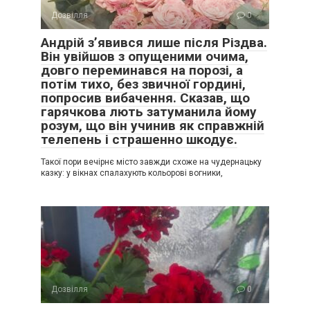
Дозвілля
0
Андрій з’явився лише після Різдва.
Він увійшов з опущеними очима,
довго переминався на порозі, а
потім тихо, без звичної гордині,
попросив вибачення. Сказав, що
гарячкова лють затуманила йому
розум, що він учинив як справжній
телепень і страшенно шкодує.
Такої пори вечірнє місто завжди схоже на чудернацьку
казку: у вікнах спалахують кольорові вогники,
Дозвілля
0