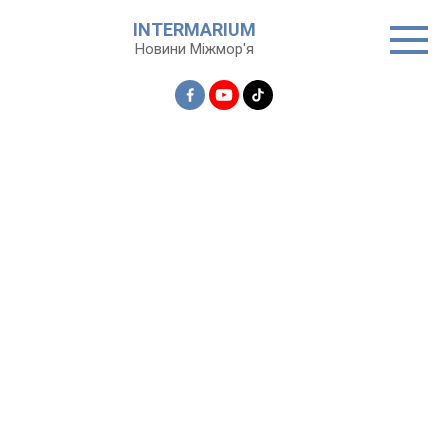
Перейти
INTERMARIUM
до
Новини Міжмор'я
вмісту