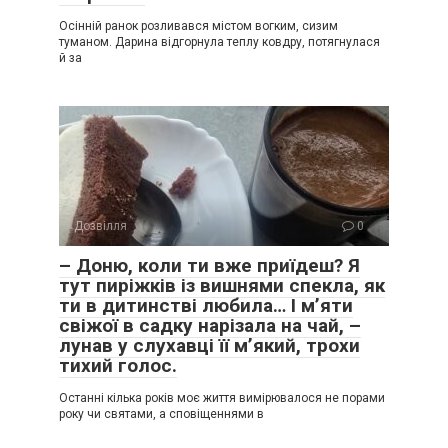
Осінній ранок розливався містом вогким, сизим
туманом. Дарина відгорнула теплу ковдру, потягнулася
й за
Дозвілля
0
– Доню, коли ти вже приїдеш? Я
тут пиріжків із вишнями спекла, як
ти в дитинстві любила… І м’яти
свіжої в садку нарізала на чай, –
лунав у слухавці її м’який, трохи
тихий голос.
Останні кілька років моє життя вимірювалося не порами
року чи святами, а сповіщеннями в