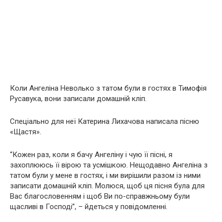
Коли Ангеліна Неволько з татом були в гостях в Тимофія
Русавука, вони записали домашній кліп.
Спеціально для неї Катерина Лихачова написала пісню
«Щастя».
“Кожен раз, коли я бачу Ангеліну і чую її пісні, я
захоплююсь її вірою та усмішкою. Нещодавно Ангеліна з
татом були у мене в гостях, і ми вирішили разом із ними
записати домашній кліп. Молюся, щоб ця пісня була для
Вас благословенням і щоб Ви по-справжньому були
щасливі в Господі”, – йдеться у повідомленні.