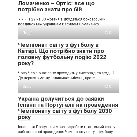
Ломаченко – Ортіс: все що
потрібно знати про бій
У ніч із 29 на 30 жовтня відбудеться боксерський
поєдинок між українцем Василем Ломаченко
Події
0
Чемпіонат світу з футболу в
Катарі. Що потрібно знати про
головну футбольну подію 2022
року?
Чому Чемпіонат світу проходить у листопаді та грудні?
До першого матчу залишився місяць, проте
Спорт
0
Україна долучиться до заявки
Іспанії та Португалії на проведення
Чемпіонату світу з футболу 2030
року
Іспанія та Португалія можуть зробити гігантський крок у
забезпеченні проведення Чемпіонату світу з футболу