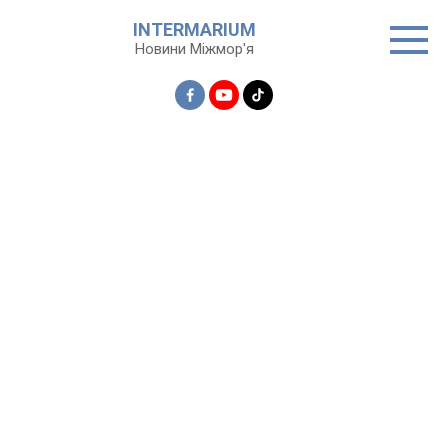
Перейти
INTERMARIUM
до
Новини Міжмор'я
вмісту