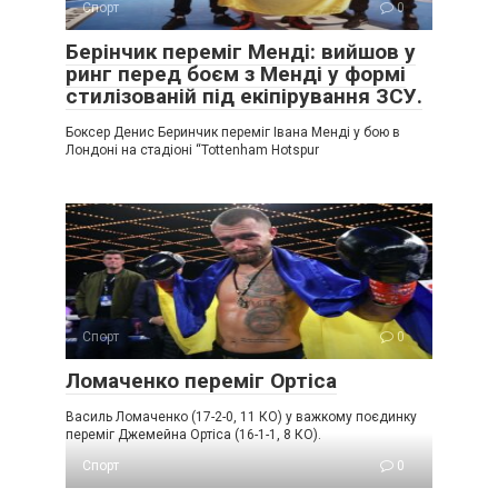
Спорт
0
Берінчик переміг Менді: вийшов у
ринг перед боєм з Менді у формі
стилізованій під екіпірування ЗСУ.
Боксер Денис Беринчик переміг Івана Менді у бою в
Лондоні на стадіоні “Tottenham Hotspur
Спорт
0
Ломаченко переміг Ортіса
Василь Ломаченко (17-2-0, 11 КО) у важкому поєдинку
переміг Джемейна Ортіса (16-1-1, 8 КО).
Спорт
0