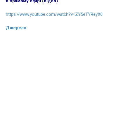
в прямому ефірі (відео)
https://www.youtube.com/watch?v=ZY5eTYReyX0
Джерело.