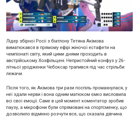
Лідер збірної Росії з біатлону Тетяна Акімова
виматюкався в прямому ефірі жіночої естафети на
чемпіонаті світу, який цими днями проходить в
австрійському Хохфільцені. Непристойний конфуз у 26-
літньої уродженки Чебоксар трапився під час стрільби
лежачи.
Після того, як Акімова три рази поспіль промахнулася, у
неї здали нерви і вона одним матюком ємко висловила
всі свої емоції. Саме в цей момент коментатор зробив
паузу, а мікрофони були спрямовані на спортсменку, що
дозволило відмінно розчути все, що сказала дівчина.