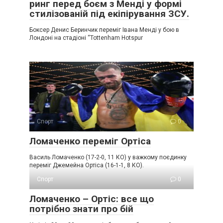
ринг перед боєм з Менді у формі
стилізованій під екіпірування ЗСУ.
Боксер Денис Беринчик переміг Івана Менді у бою в
Лондоні на стадіоні “Tottenham Hotspur
Спорт
0
Ломаченко переміг Ортіса
Василь Ломаченко (17-2-0, 11 КО) у важкому поєдинку
переміг Джемейна Ортіса (16-1-1, 8 КО).
Спорт
0
Ломаченко – Ортіс: все що
потрібно знати про бій