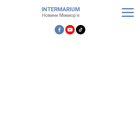
Перейти
INTERMARIUM
до
Новини Міжмор'я
вмісту