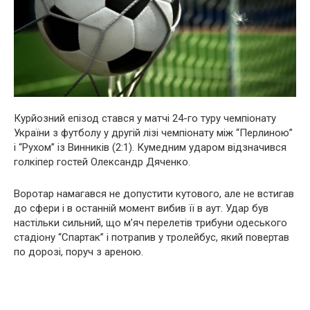
Курйозний епізод стався у матчі 24-го туру чемпіонату
України з футболу у другій лізі чемпіонату між “Перлиною”
і “Рухом” із Винників (2:1). Кумедним ударом відзначився
голкіпер гостей Олександр Дяченко.
Воротар намагався не допустити кутового, але не встигав
до сфери і в останній момент вибив її в аут. Удар був
настільки сильний, що м’яч перелетів трибуни одеського
стадіону “Спартак” і потрапив у тролейбус, який повертав
по дорозі, поруч з ареною.