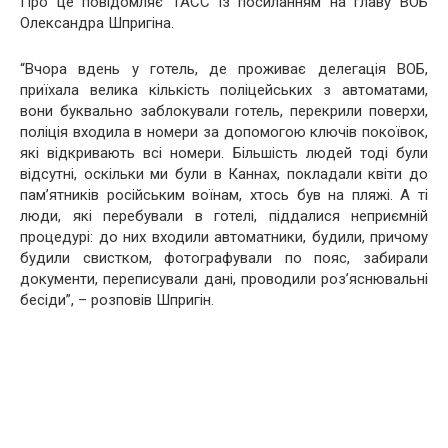
Про це повідомляє ТАСС із посиланням на главу ВОБ
Олександра Шпригіна.
“Вчора вдень у готель, де проживає делегація ВОБ,
приїхала велика кількість поліцейських з автоматами,
вони буквально заблокували готель, перекрили поверхи,
поліція входила в номери за допомогою ключів покоївок,
які відкривають всі номери. Більшість людей тоді були
відсутні, оскільки ми були в Каннах, покладали квіти до
пам’ятників російським воїнам, хтось був на пляжі. А ті
люди, які перебували в готелі, піддалися неприємній
процедурі: до них входили автоматники, будили, причому
будили свистком, фотографували по пояс, забирали
документи, переписували дані, проводили роз’яснювальні
бесіди”, – розповів Шпригін.