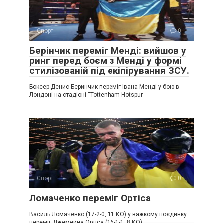
Спорт
0
Берінчик переміг Менді: вийшов у
ринг перед боєм з Менді у формі
стилізованій під екіпірування ЗСУ.
Боксер Денис Беринчик переміг Івана Менді у бою в
Лондоні на стадіоні “Tottenham Hotspur
Спорт
0
Ломаченко переміг Ортіса
Василь Ломаченко (17-2-0, 11 КО) у важкому поєдинку
переміг Джемейна Ортіса (16-1-1, 8 КО).