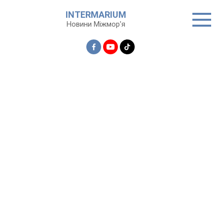
Перейти
INTERMARIUM
до
Новини Міжмор'я
вмісту