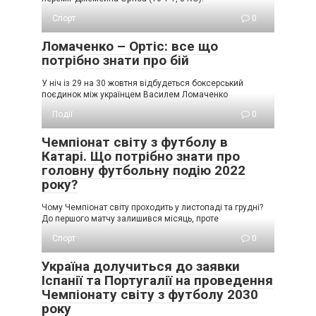
Спорт
0
Ломаченко – Ортіс: все що
потрібно знати про бій
У ніч із 29 на 30 жовтня відбудеться боксерський
поєдинок між українцем Василем Ломаченко
Події
0
Чемпіонат світу з футболу в
Катарі. Що потрібно знати про
головну футбольну подію 2022
року?
Чому Чемпіонат світу проходить у листопаді та грудні?
До першого матчу залишився місяць, проте
Спорт
0
Україна долучиться до заявки
Іспанії та Португалії на проведення
Чемпіонату світу з футболу 2030
року