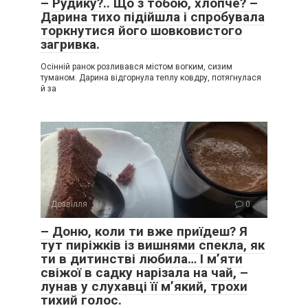
– Рудику?.. Що з тобою, хлопче? –
Дарина тихо підійшла і спробувала
торкнутися його шовковистого
загривка.
Осінній ранок розливався містом вогким, сизим
туманом. Дарина відгорнула теплу ковдру, потягнулася
й за
Дозвілля
0
– Доню, коли ти вже приїдеш? Я
тут пиріжків із вишнями спекла, як
ти в дитинстві любила… І м’яти
свіжої в садку нарізала на чай, –
лунав у слухавці її м’який, трохи
тихий голос.