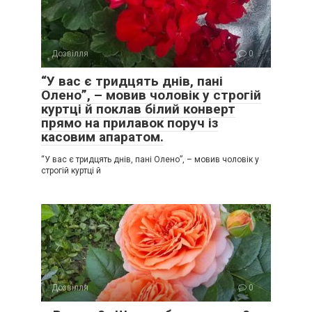
Дозвілля
0
“У вас є тридцять днів, пані
Олено”, – мовив чоловік у строгій
куртці й поклав білий конверт
прямо на прилавок поруч із
касовим апаратом.
“У вас є тридцять днів, пані Олено”, – мовив чоловік у
строгій куртці й
Дозвілля
0