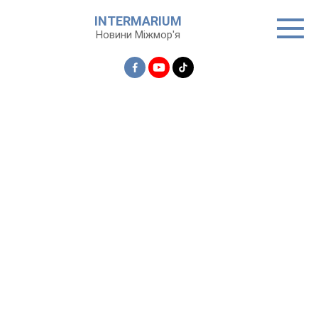
Перейти
INTERMARIUM
до
Новини Міжмор'я
вмісту