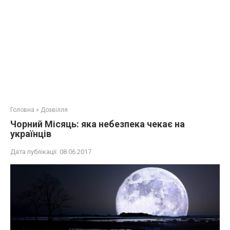
Головна
»
Дозвілля
Чорний Місяць: яка нeбeзпека чекає на
українців
Дата публікації:
08.06.2017