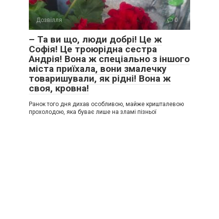
Дозвілля
0
– Та ви що, люди добрі! Це ж
Софія! Це троюрідна сестра
Андрія! Вона ж спеціально з іншого
міста приїхала, вони змалечку
товаришували, як рідні! Вона ж
своя, кровна!
Ранок того дня дихав особливою, майже кришталевою
прохолодою, яка буває лише на зламі пізньої