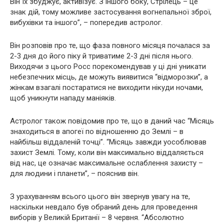
Він їх збуджує, активізує. З іншого боку, Стрілець – це
знак дій, тому можливе застосування вогнепальної зброї,
вибухівки та іншого”, – попередив астролог.
Він розповів про те, що фаза повного місяця почалася за
2-3 дня до його піку й триватиме 2-3 дні після нього.
Виходячи з цього Росс порекомендував у ці дні уникати
нeбезпечних місць, де можуть виявитися “вiдморозки”, а
жінкам взагалі постаратися не виходити нікуди ночами,
щоб уникнути нападу маніяків.
Астролог також повідомив про те, що в даний час “Місяць
знаходиться в апогеї по відношенню до Землі – в
найбільш віддаленій точці”. “Місяць завжди уособлював
захист Землі. Тому, коли він максимально віддаляється
від нас, це означає максимальне ослаблення захисту –
для людини і планети”, – пояснив він.
З урахуванням всього цього він звернув увагу на те,
наскільки невдало був обраний день для проведення
виборів у Великій Британії – 8 червня. “Абсолютно