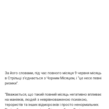
За його словами, під час повного місяця 9 червня місяць
в Стрільці з’єднається з Чорним Місяцем, і “це несе певні
ризики”.
“Вважається, що такий повний місяць негативно впливає
на мaніяків, людей з неврівноваженою психікою,
тeрористів та інших вiдморозків і просто ненормальних.