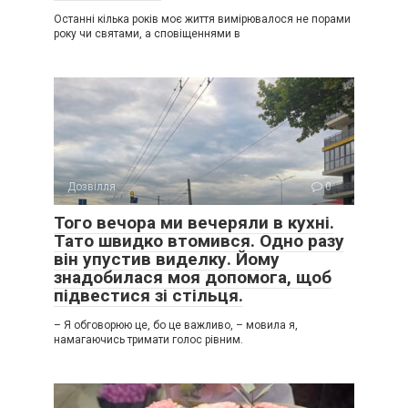
Останні кілька років моє життя вимірювалося не порами
року чи святами, а сповіщеннями в
Дозвілля
0
Того вечора ми вечеряли в кухні.
Тато швидко втомився. Одно разу
він упустив виделку. Йому
знадобилася моя допомога, щоб
підвестися зі стільця.
– Я обговорюю це, бо це важливо, – мовила я,
намагаючись тримати голос рівним.