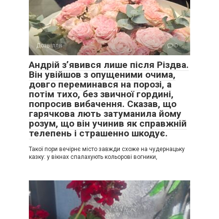
Дозвілля
0
Андрій з’явився лише після Різдва.
Він увійшов з опущеними очима,
довго переминався на порозі, а
потім тихо, без звичної гордині,
попросив вибачення. Сказав, що
гарячкова лють затуманила йому
розум, що він учинив як справжній
телепень і страшенно шкодує.
Такої пори вечірнє місто завжди схоже на чудернацьку
казку: у вікнах спалахують кольорові вогники,