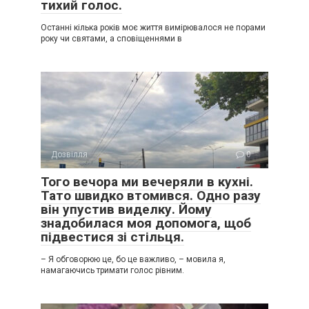
тихий голос.
Останні кілька років моє життя вимірювалося не порами
року чи святами, а сповіщеннями в
Дозвілля
0
Того вечора ми вечеряли в кухні.
Тато швидко втомився. Одно разу
він упустив виделку. Йому
знадобилася моя допомога, щоб
підвестися зі стільця.
– Я обговорюю це, бо це важливо, – мовила я,
намагаючись тримати голос рівним.