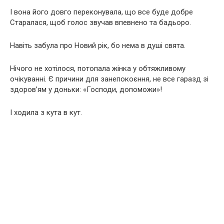
І вона його довго переконувала, що все буде добре
Старалася, щоб голос звучав впевнено та бадьоро.
Навіть забула про Новий рік, бо нема в душі свята.
Нічого не хотілося, потопала жінка у обтяжливому
очікуванні. Є причини для занепокоєння, не все гаразд зі
здоров’ям у доньки: «Господи, допоможи»!
І ходила з кута в кут.