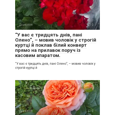
Дозвілля
0
“У вас є тридцять днів, пані
Олено”, – мовив чоловік у строгій
куртці й поклав білий конверт
прямо на прилавок поруч із
касовим апаратом.
“У вас є тридцять днів, пані Олено”, – мовив чоловік у
строгій куртці й
Дозвілля
0