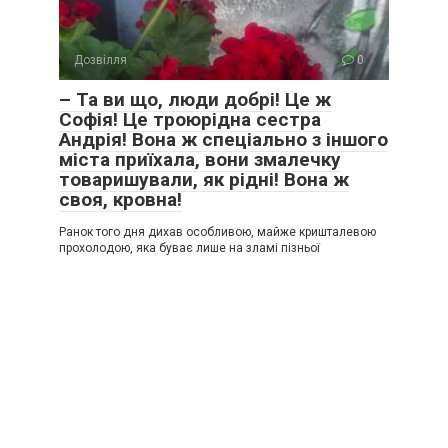
Дозвілля
0
– Та ви що, люди добрі! Це ж
Софія! Це троюрідна сестра
Андрія! Вона ж спеціально з іншого
міста приїхала, вони змалечку
товаришували, як рідні! Вона ж
своя, кровна!
Ранок того дня дихав особливою, майже кришталевою
прохолодою, яка буває лише на зламі пізньої