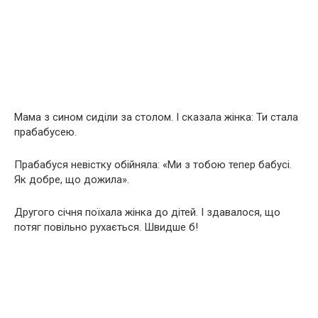
Мама з сином сиділи за столом. І сказала жінка: Ти стала
прабабусею.
Прабабуся невістку обійняла: «Ми з тобою тепер бабусі.
Як добре, що дожила».
Другого січня поїхала жінка до дітей. І здавалося, що
потяг повільно рухається. Швидше б!