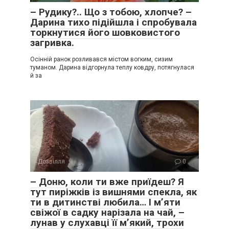
– Рудику?.. Що з тобою, хлопче? –
Дарина тихо підійшла і спробувала
торкнутися його шовковистого
загривка.
Осінній ранок розливався містом вогким, сизим
туманом. Дарина відгорнула теплу ковдру, потягнулася
й за
Дозвілля
0
– Доню, коли ти вже приїдеш? Я
тут пиріжків із вишнями спекла, як
ти в дитинстві любила… І м’яти
свіжої в садку нарізала на чай, –
лунав у слухавці її м’який, трохи