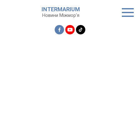
Перейти
INTERMARIUM
до
Новини Міжмор'я
вмісту