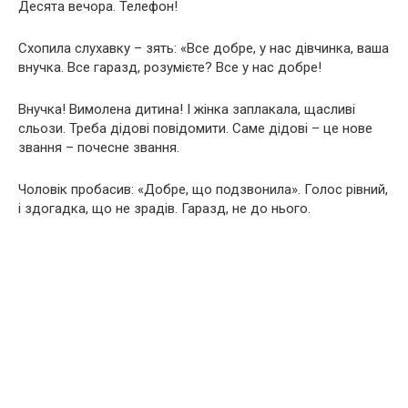
Десята вечора. Телефон!
Схопила слухавку – зять: «Все добре, у нас дівчинка, ваша
внучка. Все гаразд, розумієте? Все у нас добре!
Внучка! Вимолена дитина! І жінка заплакала, щасливі
сльози. Треба дідові повідомити. Саме дідові – це нове
звання – почесне звання.
Чоловік пробасив: «Добре, що подзвонила». Голос рівний,
і здогадка, що не зрадів. Гаразд, не до нього.