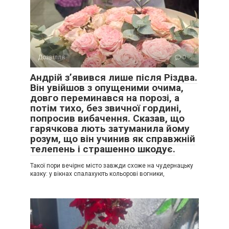
Дозвілля
0
Андрій з’явився лише після Різдва.
Він увійшов з опущеними очима,
довго переминався на порозі, а
потім тихо, без звичної гордині,
попросив вибачення. Сказав, що
гарячкова лють затуманила йому
розум, що він учинив як справжній
телепень і страшенно шкодує.
Такої пори вечірнє місто завжди схоже на чудернацьку
казку: у вікнах спалахують кольорові вогники,