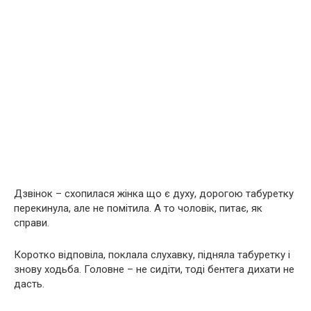
Дзвінок – схопилася жінка що є духу, дорогою табуретку
перекинула, але не помітила. А то чоловік, питає, як
справи.
Коротко відповіла, поклала слухавку, підняла табуретку і
знову ходьба. Головне – не сидіти, тоді бентега дихати не
дасть.