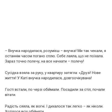
– Внучка народилася, розумієш – внучка! Ми так чекали, я
останнім часом погано сплю. Себе лаяла, що не поїхала.
Зараз точно полечу, на все начхати – полечу!
Сусідка взяла за руку, у квартиру затягла: «Друзі! Нове
життя! У Каті внучка народилася, довгоочікувана!
Гості встали, по черзі обіймали. Посадили за стіл, почали
вітати.
Радість сяяла, як вогні. І дихалося так легко – як ніколи.
Хотілося всіх обійняти.