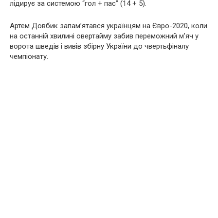
лідирує за системою “гол + пас” (14 + 5).
Артем Довбик запам’ятався українцям на Євро-2020, коли
на останній хвилині овертайму забив переможний м’яч у
ворота шведів і вивів збірну України до чвертьфіналу
чемпіонату.