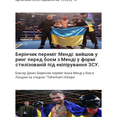
Аргентини після перемоги на ЧС-2022 18
Спорт
0
Берінчик переміг Менді: вийшов у
ринг перед боєм з Менді у формі
стилізованій під екіпірування ЗСУ.
Боксер Денис Беринчик переміг Івана Менді у бою в
Лондоні на стадіоні “Tottenham Hotspur