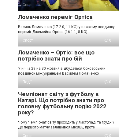
Спорт
0
Ломаченко переміг Ортіса
Василь Ломаченко (17-2-0, 11 КО) у важкому поєдинку
переміг Джемейна Ортіса (16-1-1, 8 КО).
Спорт
0
Ломаченко – Ортіс: все що
потрібно знати про бій
У ніч із 29 на 30 жовтня відбудеться боксерський
поєдинок між українцем Василем Ломаченко
Події
0
Чемпіонат світу з футболу в
Катарі. Що потрібно знати про
головну футбольну подію 2022
року?
Чому Чемпіонат світу проходить у листопаді та грудні?
До першого матчу залишився місяць, проте
Спорт
0