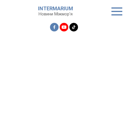
Перейти
INTERMARIUM
до
Новини Міжмор'я
вмісту