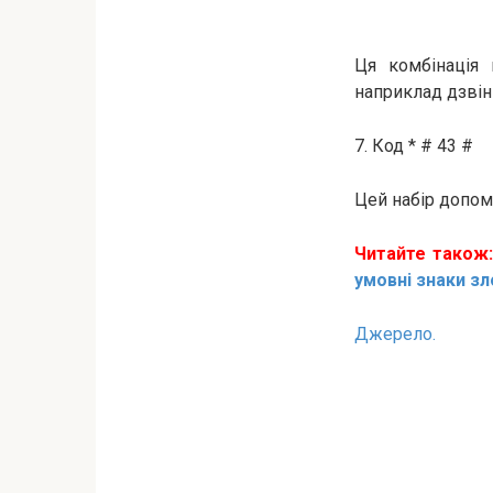
Ця комбінація 
наприклад дзвінк
7. Код * # 43 #
Цей набір допом
Читайте також
умовні знаки зл
Джерело.