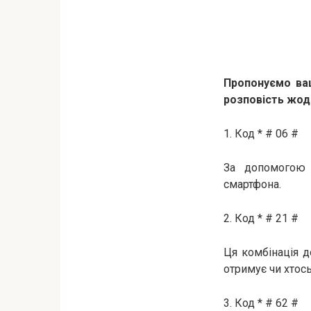
Пропонуємо ваш
розповість жод
1. Код * # 06 #
За допомогою 
смартфона.
2. Код * # 21 #
Ця комбінація д
отримує чи хтось
3. Код * # 62 #