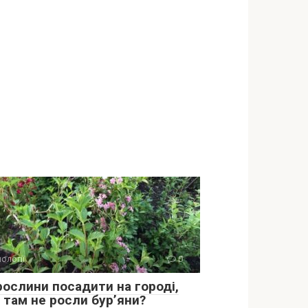
ології
0
рослини посадити на городі,
 там не росли бур’яни?