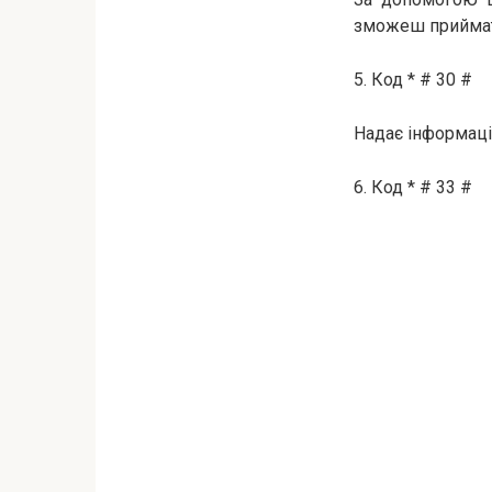
зможеш приймати
5. Код * # 30 #
Надає інформаці
6. Код * # 33 #