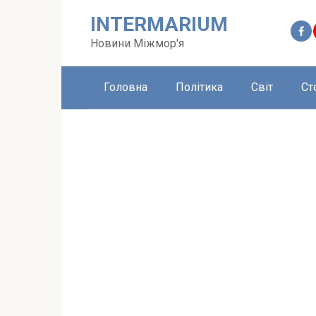
Перейти
INTERMARIUM
до
вмісту
Новини Міжмор'я
Головна
Політика
Світ
Ст