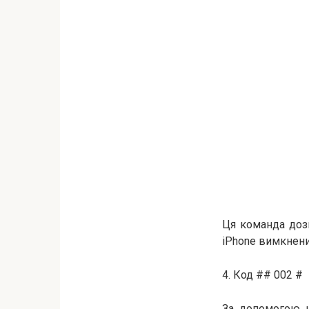
Ця команда дозв
iPhone вимкнени
4. Код ## 002 #
За допомогою ц