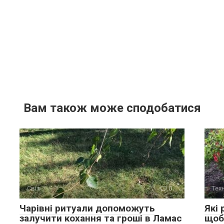
Вам також може сподобатися
Світ
0
Техн
Чарівні ритуали допоможуть
Які 
залучити кохання та гроші в Ламас
щоб