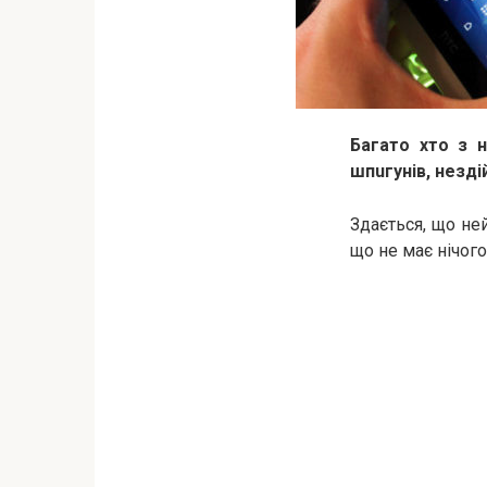
Багато хто з н
шпuгунів, нездій
Здається, що не
що не має нічого