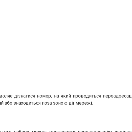
оляє дізнатися номер, на який проводиться переадресаці
й або знаходиться поза зоною дії мережі.
ього набору можна відключити переадресацію дзвінків