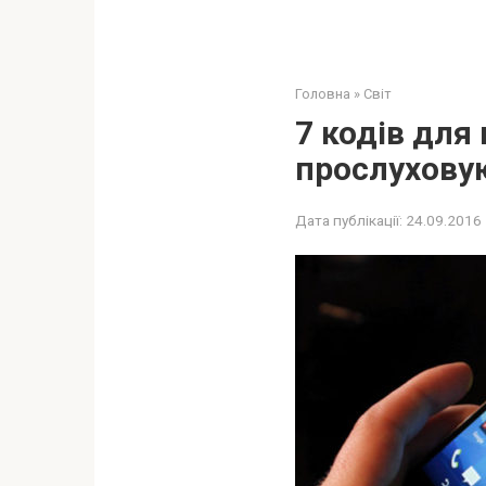
Головна
»
Світ
7 кодів для
прослухову
Дата публікації:
24.09.2016