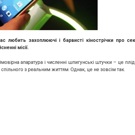
ас любить захоплюючі і барвисті кінострічки про сек
сненні місії.
ймовірна апаратура і численні шпигунські штучки – це плід
 спільного з реальним життям. Однак, це не зовсім так.