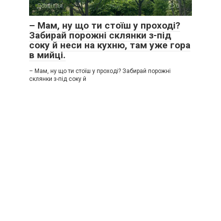
Дозвілля
0
– Мам, ну що ти стоїш у проході?
Забирай порожні склянки з-під
соку й неси на кухню, там уже гора
в мийці.
– Мам, ну що ти стоїш у проході? Забирай порожні
склянки з-під соку й