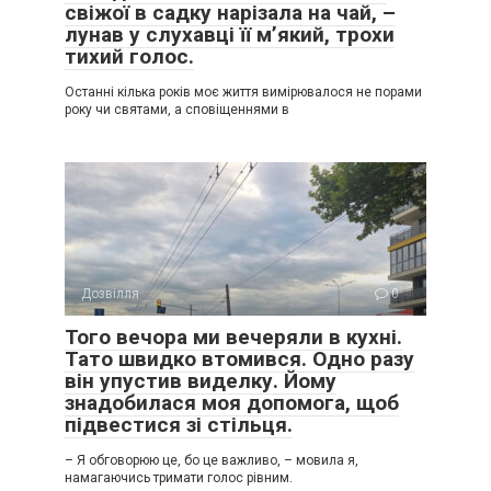
свіжої в садку нарізала на чай, –
лунав у слухавці її м’який, трохи
тихий голос.
Останні кілька років моє життя вимірювалося не порами
року чи святами, а сповіщеннями в
Дозвілля
0
Того вечора ми вечеряли в кухні.
Тато швидко втомився. Одно разу
він упустив виделку. Йому
знадобилася моя допомога, щоб
підвестися зі стільця.
– Я обговорюю це, бо це важливо, – мовила я,
намагаючись тримати голос рівним.