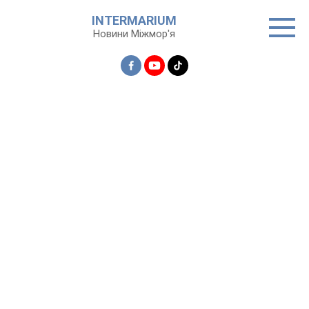
Перейти
INTERMARIUM
до
Новини Міжмор'я
вмісту