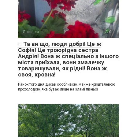
Дозвілля
0
– Та ви що, люди добрі! Це ж
Софія! Це троюрідна сестра
Андрія! Вона ж спеціально з іншого
міста приїхала, вони змалечку
товаришували, як рідні! Вона ж
своя, кровна!
Ранок того дня дихав особливою, майже кришталевою
прохолодою, яка буває лише на зламі пізньої