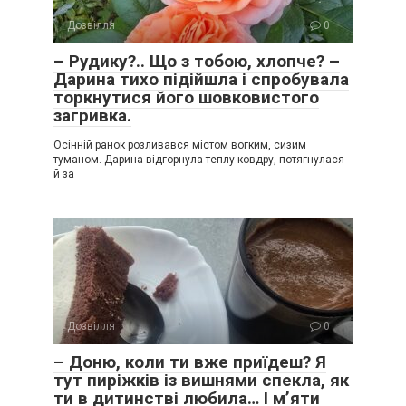
Дозвілля
0
– Рудику?.. Що з тобою, хлопче? –
Дарина тихо підійшла і спробувала
торкнутися його шовковистого
загривка.
Осінній ранок розливався містом вогким, сизим
туманом. Дарина відгорнула теплу ковдру, потягнулася
й за
Дозвілля
0
– Доню, коли ти вже приїдеш? Я
тут пиріжків із вишнями спекла, як
ти в дитинстві любила… І м’яти