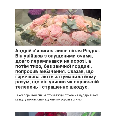
Дозвілля
0
Андрій з’явився лише після Різдва.
Він увійшов з опущеними очима,
довго переминався на порозі, а
потім тихо, без звичної гордині,
попросив вибачення. Сказав, що
гарячкова лють затуманила йому
розум, що він учинив як справжній
телепень і страшенно шкодує.
Такої пори вечірнє місто завжди схоже на чудернацьку
казку: у вікнах спалахують кольорові вогники,