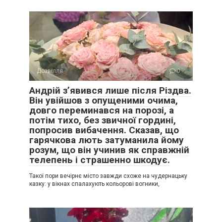
Дозвілля
0
Андрій з’явився лише після Різдва.
Він увійшов з опущеними очима,
довго переминався на порозі, а
потім тихо, без звичної гордині,
попросив вибачення. Сказав, що
гарячкова лють затуманила йому
розум, що він учинив як справжній
телепень і страшенно шкодує.
Такої пори вечірнє місто завжди схоже на чудернацьку
казку: у вікнах спалахують кольорові вогники,