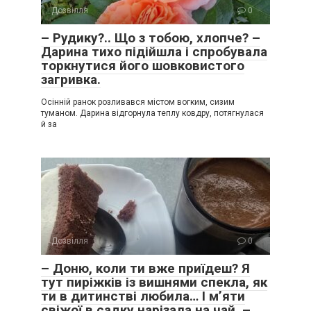
Дозвілля
0
– Рудику?.. Що з тобою, хлопче? –
Дарина тихо підійшла і спробувала
торкнутися його шовковистого
загривка.
Осінній ранок розливався містом вогким, сизим
туманом. Дарина відгорнула теплу ковдру, потягнулася
й за
Дозвілля
0
– Доню, коли ти вже приїдеш? Я
тут пиріжків із вишнями спекла, як
ти в дитинстві любила… І м’яти
свіжої в садку нарізала на чай, –