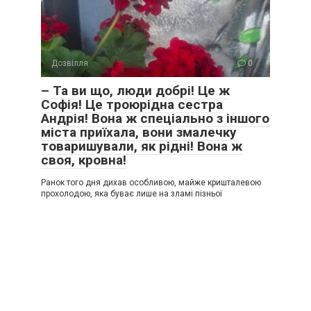
Дозвілля
0
– Та ви що, люди добрі! Це ж
Софія! Це троюрідна сестра
Андрія! Вона ж спеціально з іншого
міста приїхала, вони змалечку
товаришували, як рідні! Вона ж
своя, кровна!
Ранок того дня дихав особливою, майже кришталевою
прохолодою, яка буває лише на зламі пізньої