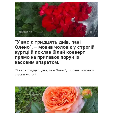
Дозвілля
0
“У вас є тридцять днів, пані
Олено”, – мовив чоловік у строгій
куртці й поклав білий конверт
прямо на прилавок поруч із
касовим апаратом.
“У вас є тридцять днів, пані Олено”, – мовив чоловік у
строгій куртці й