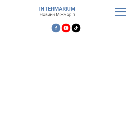
Перейти
INTERMARIUM
до
Новини Міжмор'я
вмісту