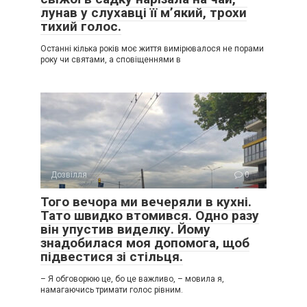
лунав у слухавці її м’який, трохи
тихий голос.
Останні кілька років моє життя вимірювалося не порами
року чи святами, а сповіщеннями в
Дозвілля
0
Того вечора ми вечеряли в кухні.
Тато швидко втомився. Одно разу
він упустив виделку. Йому
знадобилася моя допомога, щоб
підвестися зі стільця.
– Я обговорюю це, бо це важливо, – мовила я,
намагаючись тримати голос рівним.