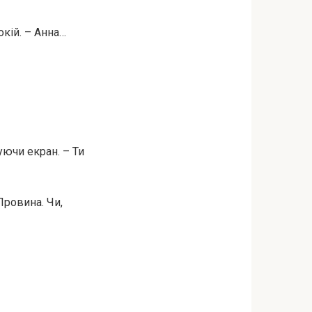
окій. – Анна…
уючи екран. – Ти
Провина. Чи,