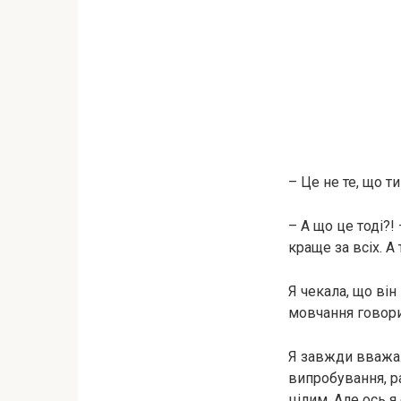
– Це не те, що 
– А що це тоді?!
краще за всіх. А
Я чекала, що він
мовчання говори
Я завжди вважал
випробування, р
цілим. Але ось я