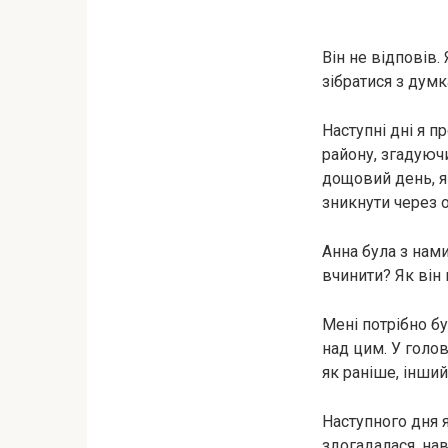
Він не відповів
зібратися з думк
Наступні дні я 
району, згадуюч
дощовий день, я
зникнути через 
Анна була з нами
вчинити? Як він 
Мені потрібно бу
над цим. У голов
як раніше, інши
Наступного дня я
здогадалася, на