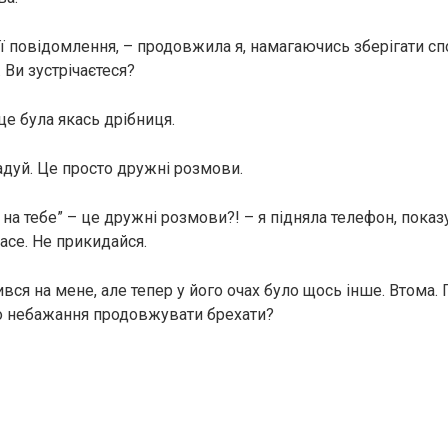
ї повідомлення, – продовжила я, намагаючись зберігати сп
. Ви зустрічаєтеся?
 це була якась дрібниця.
адуй. Це просто дружні розмови.
на тебе” – це дружні розмови?! – я підняла телефон, показ
асе. Не прикидайся.
вся на мене, але тепер у його очах було щось інше. Втома. 
о небажання продовжувати брехати?