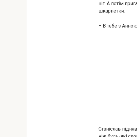
ніг. А потім приг
шкарпетки.
– В тебе з Анною
Станіслав підняв
ніж будь-які сло