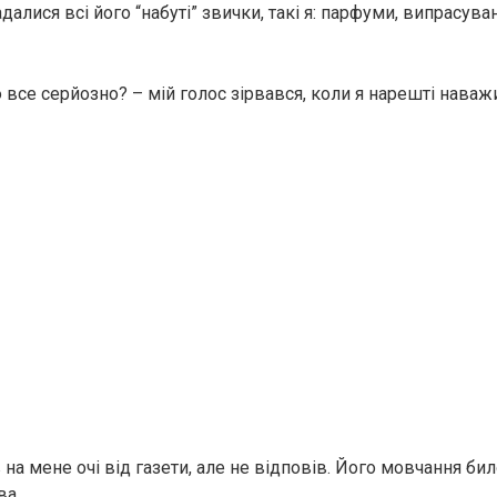
адалися всі його “набуті” звички, такі я: парфуми, випрасуван
 все серйозно? – мій голос зірвався, коли я нарешті наваж
 на мене очі від газети, але не відповів. Його мовчання б
ва.