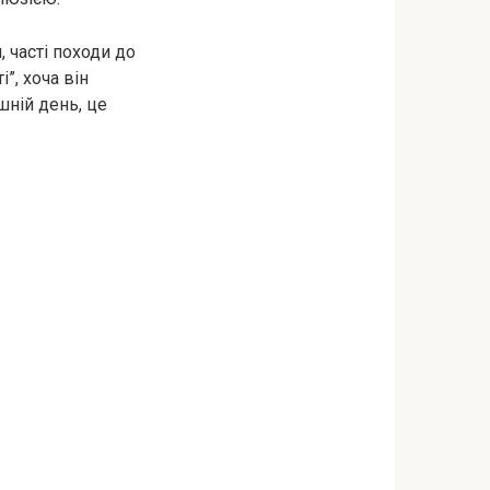
, часті походи до
і”, хоча він
шній день, це