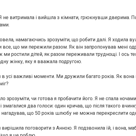
. Я не витримала і вийшла з кімнати, грюкнувши дверима. П
ами.
провела, намагаючись зрозуміти, що робити далі. Я ходила 
и все, що ми пережили разом. Як він запропонував мені од
к ми ростили дітей, як разом переживали труднощі. І ось т
одну жінку, яку я вважала подругою.
 в усі важливі моменти. Ми дружили багато років. Як вона
міг?
ло зрозуміти, чи готова я пробачити його. Я не спала ноча
і змагалися два голоси: один кричав, що після такого вчинк
й нагадував, що 50 років шлюбу не можна перекреслити о
 вирішила поговорити з Анною. Я подзвонила їй, і вона, маб
віщо я це роблю.