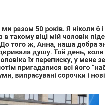
 ми разом 50 років. Я ніколи б 
 в такому віці мій чоловік піде
 До того ж, Анна, наша добра з
дкривала душу. Той день, коли
чоловіка їх переписку, у мене 
 потім пригадалися всі його “на
фуми, випрасувані сорочки і но