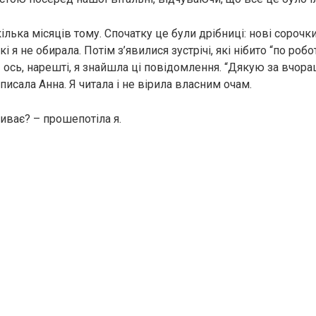
ілька місяців тому. Спочатку це були дрібниці: нові сорочки
кі я не обирала. Потім з’явилися зустрічі, які нібито “по робот
 І ось, нарешті, я знайшла ці повідомлення. “Дякую за вчора
писала Анна. Я читала і не вірила власним очам.
иває? – прошепотіла я.