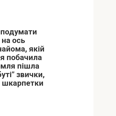
і подумати
 на ось
найома, якій
 я побачила
земля пішла
буті” звички,
ві шкарпетки