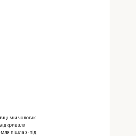
віці мій чоловік
 відкривала
емля пішла з-під