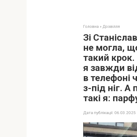
Головна
»
Дозвілля
Зі Станіслав
не могла, що
такий крок.
я завжди ві
в телефоні 
з-під ніг. А
такі я: пар
Дата публікації:
06.03.2025