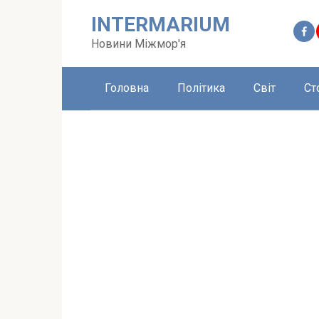
Перейти
INTERMARIUM
до
вмісту
Новини Міжмор'я
Головна
Політика
Світ
Ст