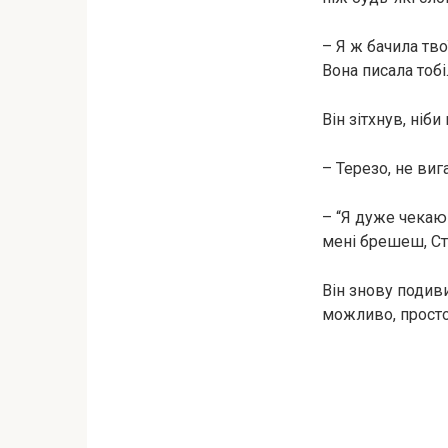
– Я ж бачила тво
Вона писала тобі
Він зітхнув, ніби
– Терезо, не виг
– “Я дуже чекаю 
мені брешеш, Ст
Він знову подиви
можливо, прост