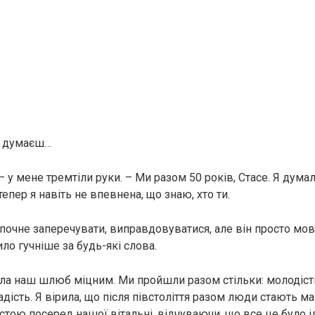
ти думаєш…
 – у мене тремтіли руки. – Ми разом 50 років, Стасе. Я дума
 тепер я навіть не впевнена, що знаю, хто ти.
 почне заперечувати, виправдовуватися, але він просто мов
ло гучніше за будь-які слова.
а наш шлюб міцним. Ми пройшли разом стільки: молодість,
адість. Я вірила, що після півстоліття разом люди стають 
 стою посеред нашої вітальні, відчуваючи, що все це було 