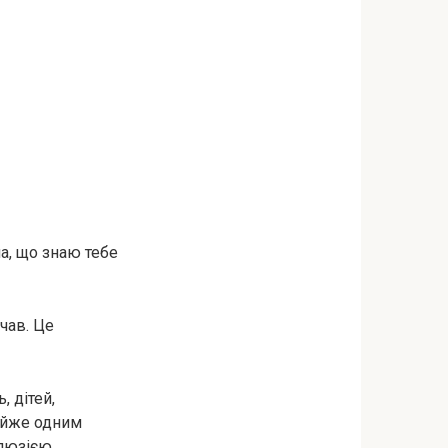
ла, що знаю тебе
чав. Це
 дітей,
майже одним
ілюзією.