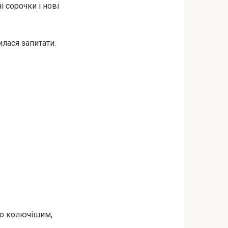
і сорочки і нові
илася запитати.
ило колючішим,