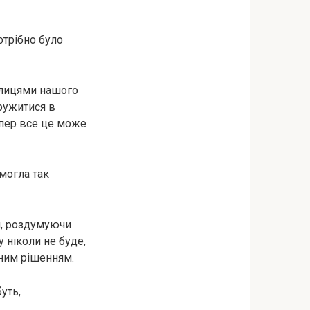
отрібно було
вулицями нашого
ружитися в
епер все це може
 могла так
ми, роздумуючи
у ніколи не буде,
дним рішенням.
уть,